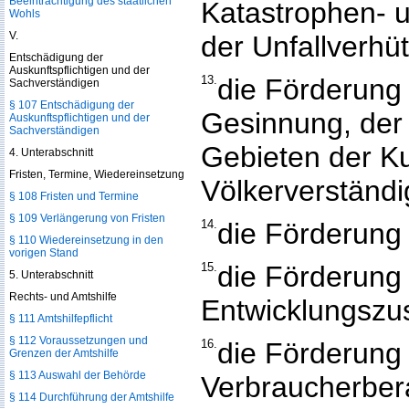
Beeinträchtigung des staatlichen
Katastrophen- u
Wohls
V.
der Unfallverhü
Entschädigung der
Auskunftspflichtigen und der
13.
die Förderung 
Sachverständigen
§ 107 Entschädigung der
Gesinnung, der 
Auskunftspflichtigen und der
Sachverständigen
Gebieten der Ku
4. Unterabschnitt
Fristen, Termine, Wiedereinsetzung
Völkerverständ
§ 108 Fristen und Termine
§ 109 Verlängerung von Fristen
14.
die Förderung 
§ 110 Wiedereinsetzung in den
vorigen Stand
15.
die Förderung
5. Unterabschnitt
Rechts- und Amtshilfe
Entwicklungszu
§ 111 Amtshilfepflicht
§ 112 Voraussetzungen und
16.
die Förderung
Grenzen der Amtshilfe
§ 113 Auswahl der Behörde
Verbraucherber
§ 114 Durchführung der Amtshilfe