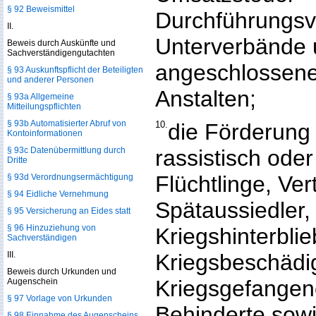
§ 92 Beweismittel
Durchführungsve
II.
Unterverbände 
Beweis durch Auskünfte und
Sachverständigengutachten
angeschlossene
§ 93 Auskunftspflicht der Beteiligten
und anderer Personen
Anstalten;
§ 93a Allgemeine
Mitteilungspflichten
§ 93b Automatisierter Abruf von
10.
die Förderung d
Kontoinformationen
§ 93c Datenübermittlung durch
rassistisch oder 
Dritte
Flüchtlinge, Ver
§ 93d Verordnungsermächtigung
§ 94 Eidliche Vernehmung
Spätaussiedler,
§ 95 Versicherung an Eides statt
§ 96 Hinzuziehung von
Kriegshinterbli
Sachverständigen
III.
Kriegsbeschädi
Beweis durch Urkunden und
Kriegsgefangene
Augenschein
§ 97 Vorlage von Urkunden
Behinderte sowi
§ 98 Einnahme des Augenscheins