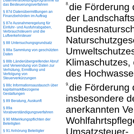
Datenverarbeitungsprogramme für
8.
die Förderung 
das Besteuerungsverfahren
§ 87d Datenübermittlungen an
der Landschafts
Finanzbehörden im Auftrag
§ 87e Ausnahmeregelung für
Bundesnatursch
Einfuhr- und Ausfuhrabgaben,
Verbrauchsteuern und die
Luftverkehrsteuer
Naturschutzges
§ 88 Untersuchungsgrundsatz
Umweltschutzes,
§ 88a Sammlung von geschützten
Daten
Klimaschutzes,
§ 88b Länderübergreifender Abruf
und Verwendung von Daten zur
Verhütung, Ermittlung und
des Hochwasser
Verfolgung von
Steuerverkürzungen
9.
die Förderung
§ 88c Informationsaustausch über
kapitalmarktbezogene
Gestaltungen
insbesondere d
§ 89 Beratung, Auskunft
anerkannten Ve
§ 89a
Vorabverständigungsverfahren
Wohlfahrtspfleg
§ 90 Mitwirkungspflichten der
Beteiligten
Umsatzsteuer-
§ 91 Anhörung Beteiligter