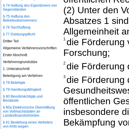
§ 74 Haftung des Eigentümers von
(2) Unter den 
Gegenständen
§ 75 Haftung des
Absatzes 1 sind
Betriebsübernehmers
§ 76 Sachhaftung
Allgemeinheit 
§ 77 Duldungspflicht
1.
die Förderung 
Dritter Teil
Allgemeine Verfahrensvorschriften
Forschung;
Erster Abschnitt
Verfahrensgrundsätze
2.
die Förderung 
1. Unterabschnitt
Beteiligung am Verfahren
3.
die Förderung 
§ 78 Beteiligte
Gesundheitswe
§ 79 Handlungsfähigkeit
§ 80 Bevollmächtigte und
öffentlichen Ge
Beistände
§ 80a Elektronische Übermittlung
insbesondere d
von Vollmachtsdaten an
Landesfinanzbehörden
Bekämpfung von
§ 81 Bestellung eines Vertreters
von Amts wegen