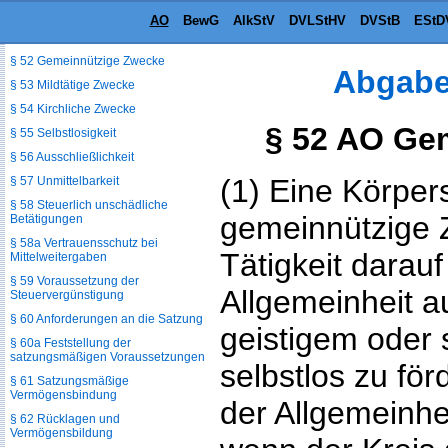
Steuerbegünstigte Zwecke
AO
BewG
AlkStV
DVLStHV
DVStB
EStD
§ 51 Allgemeines
§ 52 Gemeinnützige Zwecke
Abgabe
§ 53 Mildtätige Zwecke
§ 54 Kirchliche Zwecke
§ 52 AO Ge
§ 55 Selbstlosigkeit
§ 56 Ausschließlichkeit
(1) Eine Körpers
§ 57 Unmittelbarkeit
§ 58 Steuerlich unschädliche
gemeinnützige 
Betätigungen
§ 58a Vertrauensschutz bei
Tätigkeit darauf 
Mittelweitergaben
§ 59 Voraussetzung der
Allgemeinheit a
Steuervergünstigung
§ 60 Anforderungen an die Satzung
geistigem oder 
§ 60a Feststellung der
satzungsmäßigen Voraussetzungen
selbstlos zu fö
§ 61 Satzungsmäßige
Vermögensbindung
der Allgemeinhei
§ 62 Rücklagen und
Vermögensbildung