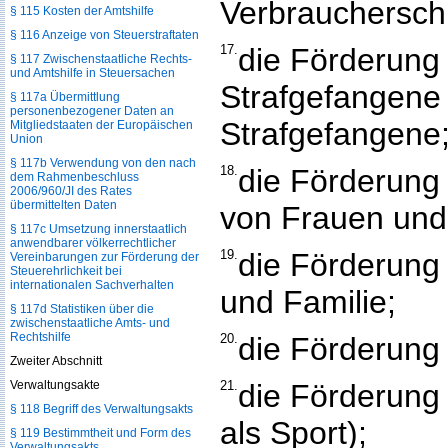
Verbrauchersch
§ 115 Kosten der Amtshilfe
§ 116 Anzeige von Steuerstraftaten
17.
die Förderung 
§ 117 Zwischenstaatliche Rechts-
und Amtshilfe in Steuersachen
Strafgefangene
§ 117a Übermittlung
personenbezogener Daten an
Strafgefangene
Mitgliedstaaten der Europäischen
Union
§ 117b Verwendung von den nach
18.
die Förderung
dem Rahmenbeschluss
2006/960/JI des Rates
übermittelten Daten
von Frauen und
§ 117c Umsetzung innerstaatlich
anwendbarer völkerrechtlicher
19.
die Förderung
Vereinbarungen zur Förderung der
Steuerehrlichkeit bei
internationalen Sachverhalten
und Familie;
§ 117d Statistiken über die
zwischenstaatliche Amts- und
Rechtshilfe
20.
die Förderung 
Zweiter Abschnitt
Verwaltungsakte
21.
die Förderung 
§ 118 Begriff des Verwaltungsakts
als Sport);
§ 119 Bestimmtheit und Form des
Verwaltungsakts