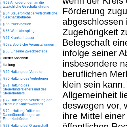
wenn der Kreis
§ 63 Anforderungen an die
tatsächliche Geschäftsführung
Förderung zugu
§ 64 Steuerpflichtige wirtschaftliche
Geschäftsbetriebe
abgeschlossen i
§ 65 Zweckbetrieb
Zugehörigkeit z
§ 66 Wohlfahrtspflege
§ 67 Krankenhäuser
Belegschaft ei
§ 67a Sportliche Veranstaltungen
infolge seiner 
§ 68 Einzelne Zweckbetriebe
Vierter Abschnitt
insbesondere n
Haftung
beruflichen Me
§ 69 Haftung der Vertreter
§ 70 Haftung des Vertretenen
klein sein kann
§ 71 Haftung des
Steuerhinterziehers und des
Allgemeinheit lie
Steuerhehlers
§ 72 Haftung bei Verletzung der
deswegen vor, w
Pflicht zur Kontenwahrheit
§ 72a Haftung Dritter bei
ihre Mittel eine
Datenübermittlungen an
Finanzbehörden
öffentlichen Rec
§ 73 Haftung bei Organschaft