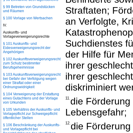
§ 99 Betreten von Grundstücken
Straftaten; Fö
und Räumen
§ 100 Vorlage von Wertsachen
an Verfolgte, Kr
IV.
Katastrophenop
Auskunfts- und
Vorlageverweigerungsrechte
Suchdienstes fü
§ 101 Auskunfts- und
Eidesverweigerungsrecht der
der Hilfe für M
Angehörigen
§ 102 Auskunftsverweigerungsrecht
ihrer geschlecht
zum Schutz bestimmter
Berufsgeheimnisse
ihrer geschlech
§ 103 Auskunftsverweigerungsrecht
bei Gefahr der Verfolgung wegen
einer Straftat oder einer
diskriminiert we
Ordnungswidrigkeit
§ 104 Verweigerung der Erstattung
11.
die Förderung
eines Gutachtens und der Vorlage
von Urkunden
Lebensgefahr;
§ 105 Verhältnis der Auskunfts- und
Vorlagepflicht zur Schweigepflicht
öffentlicher Stellen
12.
die Förderung 
§ 106 Beschränkung der Auskunfts-
und Vorlagepflicht bei