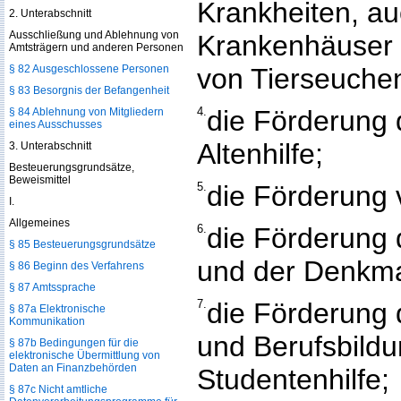
Krankheiten, a
2. Unterabschnitt
Ausschließung und Ablehnung von
Krankenhäuser 
Amtsträgern und anderen Personen
§ 82 Ausgeschlossene Personen
von Tierseuche
§ 83 Besorgnis der Befangenheit
4.
die Förderung 
§ 84 Ablehnung von Mitgliedern
eines Ausschusses
Altenhilfe;
3. Unterabschnitt
Besteuerungsgrundsätze,
Beweismittel
5.
die Förderung 
I.
Allgemeines
6.
die Förderung
§ 85 Besteuerungsgrundsätze
und der Denkma
§ 86 Beginn des Verfahrens
§ 87 Amtssprache
7.
die Förderung 
§ 87a Elektronische
Kommunikation
und Berufsbildu
§ 87b Bedingungen für die
elektronische Übermittlung von
Daten an Finanzbehörden
Studentenhilfe;
§ 87c Nicht amtliche