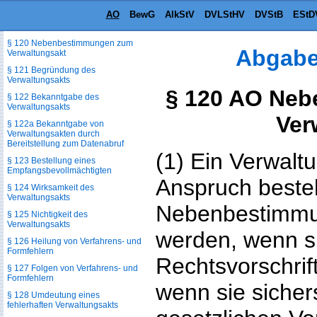
AO
BewG
AlkStV
DVLStHV
DVStB
EStD
§ 119 Bestimmtheit und Form des
Verwaltungsakts
§ 120 Nebenbestimmungen zum
Abgabe
Verwaltungsakt
§ 121 Begründung des
Verwaltungsakts
§ 120 AO Ne
§ 122 Bekanntgabe des
Verwaltungsakts
Ver
§ 122a Bekanntgabe von
Verwaltungsakten durch
Bereitstellung zum Datenabruf
(1) Ein Verwalt
§ 123 Bestellung eines
Empfangsbevollmächtigten
Anspruch besteh
§ 124 Wirksamkeit des
Verwaltungsakts
Nebenbestimmu
§ 125 Nichtigkeit des
Verwaltungsakts
werden, wenn s
§ 126 Heilung von Verfahrens- und
Formfehlern
Rechtsvorschrif
§ 127 Folgen von Verfahrens- und
Formfehlern
wenn sie sichers
§ 128 Umdeutung eines
fehlerhaften Verwaltungsakts