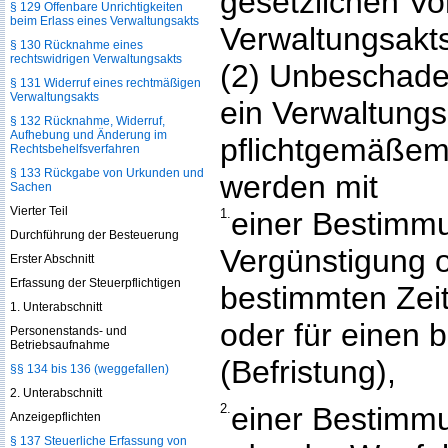
gesetzlichen V
§ 129 Offenbare Unrichtigkeiten
beim Erlass eines Verwaltungsakts
Verwaltungsakts
§ 130 Rücknahme eines
rechtswidrigen Verwaltungsakts
(2) Unbeschadet
§ 131 Widerruf eines rechtmäßigen
Verwaltungsakts
ein Verwaltungs
§ 132 Rücknahme, Widerruf,
Aufhebung und Änderung im
pflichtgemäßem
Rechtsbehelfsverfahren
§ 133 Rückgabe von Urkunden und
werden mit
Sachen
Vierter Teil
1.
einer Bestimmu
Durchführung der Besteuerung
Vergünstigung 
Erster Abschnitt
Erfassung der Steuerpflichtigen
bestimmten Zeit
1. Unterabschnitt
oder für einen 
Personenstands- und
Betriebsaufnahme
(Befristung),
§§ 134 bis 136 (weggefallen)
2. Unterabschnitt
2.
einer Bestimmun
Anzeigepflichten
§ 137 Steuerliche Erfassung von