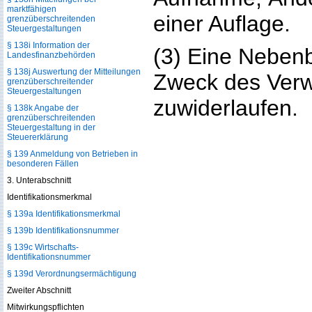
marktfähigen
einer Auflage.
grenzüberschreitenden
Steuergestaltungen
§ 138i Information der
(3) Eine Neben
Landesfinanzbehörden
§ 138j Auswertung der Mitteilungen
Zweck des Verw
grenzüberschreitender
Steuergestaltungen
zuwiderlaufen.
§ 138k Angabe der
grenzüberschreitenden
Steuergestaltung in der
Steuererklärung
§ 139 Anmeldung von Betrieben in
besonderen Fällen
3. Unterabschnitt
Identifikationsmerkmal
§ 139a Identifikationsmerkmal
§ 139b Identifikationsnummer
§ 139c Wirtschafts-
Identifikationsnummer
§ 139d Verordnungsermächtigung
Zweiter Abschnitt
Mitwirkungspflichten