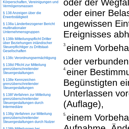
oder der Wegfal
Körperschaften, Vereinigungen und
Vermögensmassen
oder einer Bel
§ 138 Anzeigen über die
Erwerbstätigkeit
ungewissen Eint
§ 138a Länderbezogener Bericht
multinationaler
Ereignisses abh
Unternehmensgruppen
§ 138b Mitteilungspflicht Dritter
über Beziehungen inländischer
3.
einem Vorbehal
Steuerpflichtiger zu Drittstaat-
Gesellschaften
§ 138c Verordnungsermächtigung
oder verbunden
§ 138d Pflicht zur Mitteilung
grenzüberschreitender
4.
einer Bestimm
Steuergestaltungen
Begünstigten ei
§ 138e Kennzeichen
grenzüberschreitender
Steuergestaltungen
Unterlassen vor
§ 138f Verfahren zur Mitteilung
grenzüberschreitender
(Auflage),
Steuergestaltungen durch
Intermediäre
§ 138g Verfahren zur Mitteilung
5.
einem Vorbehal
grenzüberschreitender
Steuergestaltungen durch Nutzer
Aufnahme, Änd
§ 138h Mitteilungen bei