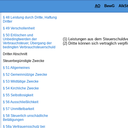
Pfändung
AO
BewG
AlkS
§ 47 Erlöschen
§ 48 Leistung durch Dritte, Haftung
Dritter
§ 49 Verschollenheit
§ 50 Erlöschen und
(1) Leistungen aus dem Steuerschuldve
Unbedingtwerden der
Verbrauchsteuer, Übergang der
(2) Dritte können sich vertraglich verp
bedingten Verbrauchsteuerschuld
Dritter Abschnitt
Steuerbegünstigte Zwecke
§ 51 Allgemeines
§ 52 Gemeinnützige Zwecke
§ 53 Mildtätige Zwecke
§ 54 Kirchliche Zwecke
§ 55 Selbstlosigkeit
§ 56 Ausschließlichkeit
§ 57 Unmittelbarkeit
§ 58 Steuerlich unschädliche
Betätigungen
§ 58a Vertrauensschutz bei