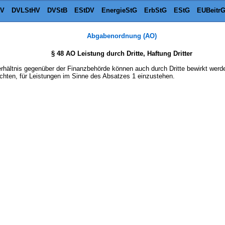
tV
DVLStHV
DVStB
EStDV
EnergieStG
ErbStG
EStG
EUBeitr
Abgabenordnung (AO)
§ 48 AO Leistung durch Dritte, Haftung Dritter
rhältnis gegenüber der Finanzbehörde können auch durch Dritte bewirkt werd
flichten, für Leistungen im Sinne des Absatzes 1 einzustehen.