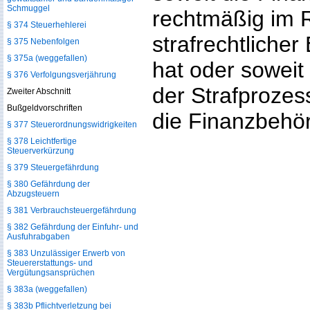
Schmuggel
rechtmäßig im 
§ 374 Steuerhehlerei
strafrechtliche
§ 375 Nebenfolgen
§ 375a (weggefallen)
hat oder soweit
§ 376 Verfolgungsverjährung
der Strafproze
Zweiter Abschnitt
Bußgeldvorschriften
die Finanzbehör
§ 377 Steuerordnungswidrigkeiten
§ 378 Leichtfertige
Steuerverkürzung
§ 379 Steuergefährdung
§ 380 Gefährdung der
Abzugsteuern
§ 381 Verbrauchsteuergefährdung
§ 382 Gefährdung der Einfuhr- und
Ausfuhrabgaben
§ 383 Unzulässiger Erwerb von
Steuererstattungs- und
Vergütungsansprüchen
§ 383a (weggefallen)
§ 383b Pflichtverletzung bei