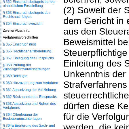
§ 352 Einspruchsbefugnis bei der
einheitlichen Feststellung
(2) Soweit der 
§ 353 Einspruchsbefugnis des
Rechtsnachfolgers
dem Gericht in 
§ 354 Einspruchsverzicht
aus den Steuer
Zweiter Abschnitt
Verfahrensvorschriften
Beweismittel be
§ 355 Einspruchsfrist
Steuerpflichtig
§ 356 Rechtsbehelfsbelehrung
§ 357 Einlegung des Einspruchs
Einleitung des S
§ 358 Prüfung der
Zulässigkeitsvoraussetzungen
Unkenntnis der 
§ 359 Beteiligte
Strafverfahrens 
§ 360 Hinzuziehung zum Verfahren
§ 361 Aussetzung der Vollziehung
steuerrechtliche
§ 362 Rücknahme des Einspruchs
dürfen diese Ke
§ 363 Aussetzung und Ruhen des
Verfahrens
für die Verfolg
§ 364 Offenlegung der
Besteuerungsunterlagen
werden, die kein
§ 364a Erörterung des Sach- und