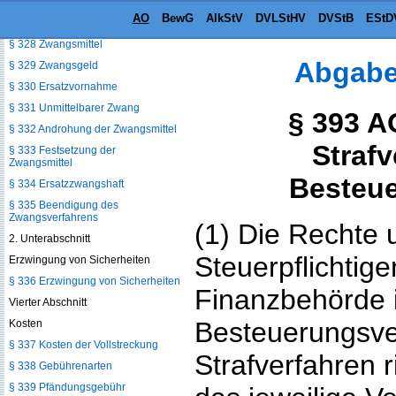
Vollstreckung wegen Handlungen,
AO
BewG
AlkStV
DVLStHV
DVStB
EStD
Duldungen oder Unterlassungen
§ 328 Zwangsmittel
Abgabe
§ 329 Zwangsgeld
§ 330 Ersatzvornahme
§ 331 Unmittelbarer Zwang
§ 393 A
§ 332 Androhung der Zwangsmittel
Straf
§ 333 Festsetzung der
Zwangsmittel
Besteue
§ 334 Ersatzzwangshaft
§ 335 Beendigung des
Zwangsverfahrens
(1) Die Rechte 
2. Unterabschnitt
Steuerpflichtig
Erzwingung von Sicherheiten
§ 336 Erzwingung von Sicherheiten
Finanzbehörde 
Vierter Abschnitt
Besteuerungsve
Kosten
§ 337 Kosten der Vollstreckung
Strafverfahren r
§ 338 Gebührenarten
§ 339 Pfändungsgebühr