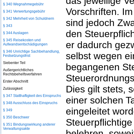
das jeweilige V
§ 340 Wegnahmegebühr
Vorschriften. I
§ 341 Verwertungsgebühr
§ 342 Mehrheit von Schuldnern
sind jedoch Zwa
§ 343
den Steuerpflic
§ 344 Auslagen
§ 345 Reisekosten und
er dadurch gez
Aufwandsentschädigungen
§ 346 Unrichtige Sachbehandlung,
selbst wegen ei
Festsetzungsfrist
Siebenter Teil
begangenen Ste
Außergerichtliches
Rechtsbehelfsverfahren
Steuerordnungsw
Erster Abschnitt
Dies gilt stets,
Zulässigkeit
§ 347 Statthaftigkeit des Einspruchs
einer solchen T
§ 348 Ausschluss des Einspruchs
eingeleitet word
§ 349
§ 350 Beschwer
Steuerpflichtige
§ 351 Bindungswirkung anderer
Verwaltungsakte
belehren, sowei