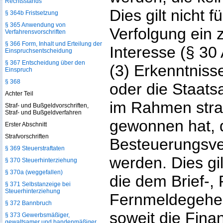
Rechtsstands
Dies gilt nicht f
§ 364b Fristsetzung
§ 365 Anwendung von
Verfolgung ein 
Verfahrensvorschriften
§ 366 Form, Inhalt und Erteilung der
Interesse (§ 30 
Einspruchsentscheidung
§ 367 Entscheidung über den
(3) Erkenntniss
Einspruch
§ 368
oder die Staats
Achter Teil
im Rahmen straf
Straf- und Bußgeldvorschriften,
Straf- und Bußgeldverfahren
gewonnen hat, 
Erster Abschnitt
Strafvorschriften
Besteuerungsve
§ 369 Steuerstraftaten
werden. Dies gil
§ 370 Steuerhinterziehung
§ 370a (weggefallen)
die dem Brief-,
§ 371 Selbstanzeige bei
Steuerhinterziehung
Fernmeldegehei
§ 372 Bannbruch
soweit die Fina
§ 373 Gewerbsmäßiger,
gewaltsamer und bandenmäßiger