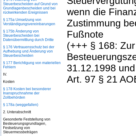
Steuervergütung,
Steuerbescheiden auf Grund von
Grundlagenbescheiden und bei
wenn die Finan
rückwirkenden Ereignissen
§ 175a Umsetzung von
Zustimmung bed
Verständigungsvereinbarungen
Fußnote
§ 175b Änderung von
Steuerbescheiden bei
Datenübermittlung durch Dritte
(+++ § 168: Zu
§ 176 Vertrauensschutz bei der
Aufhebung und Änderung von
Besteuerungsz
Steuerbescheiden
§ 177 Berichtigung von materiellen
31.12.1998 und 
Fehlern
IV.
Art. 97 § 21 A
Kosten
§ 178 Kosten bei besonderer
Inanspruchnahme der
Zollbehörden
§ 178a (weggefallen)
2. Unterabschnitt
Gesonderte Feststellung von
Besteuerungsgrundlagen,
Festsetzung von
Steuermessbeträgen