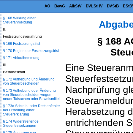
§ 167 Steueranmeldung,
AO
BewG
AlkStV
DVLStHV
DVStB
EStD
Verwendung von Steuerzeichen
oder Steuerstemplern
§ 168 Wirkung einer
Abgabe
Steueranmeldung
II.
Festsetzungsverjährung
§ 168 A
§ 169 Festsetzungsfrist
Steu
§ 170 Beginn der Festsetzungsfrist
§ 171 Ablaufhemmung
Eine Steueranm
III.
Bestandskraft
Steuerfestsetzu
§ 172 Aufhebung und Änderung
von Steuerbescheiden
Nachprüfung gle
§ 173 Aufhebung oder Änderung
von Steuerbescheiden wegen
Steueranmeldun
neuer Tatsachen oder Beweismittel
§ 173a Schreib- oder Rechenfehler
Herabsetzung d
bei Erstellung einer
Steuererklärung
entrichtenden S
§ 174 Widerstreitende
Steuerfestsetzungen
§ 175 Änderung von