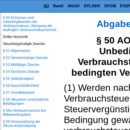
Dritter
AO
BewG
AlkStV
DVLStHV
DVStB
EStD
§ 49 Verschollenheit
§ 50 Erlöschen und
Abgabe
Unbedingtwerden der
Verbrauchsteuer, Übergang der
bedingten Verbrauchsteuerschuld
Dritter Abschnitt
§ 50 A
Steuerbegünstigte Zwecke
Unbedi
§ 51 Allgemeines
§ 52 Gemeinnützige Zwecke
Verbrauchs
§ 53 Mildtätige Zwecke
bedingten V
§ 54 Kirchliche Zwecke
§ 55 Selbstlosigkeit
(1) Werden nac
§ 56 Ausschließlichkeit
§ 57 Unmittelbarkeit
Verbrauchsteue
§ 58 Steuerlich unschädliche
Betätigungen
Steuervergünst
§ 58a Vertrauensschutz bei
Mittelweitergaben
Bedingung gewä
§ 59 Voraussetzung der
Steuervergünstigung