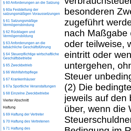
verbrauchsteuer
§ 60 Anforderungen an die Satzung
besonderen Zw
§ 60a Feststellung der
satzungsmäßigen Voraussetzungen
zugeführt werden
§ 61 Satzungsmäßige
Vermögensbindung
nach Maßgabe d
§ 62 Rücklagen und
Vermögensbildung
oder teilweise,
§ 63 Anforderungen an die
tatsächliche Geschäftsführung
eintritt oder w
§ 64 Steuerpflichtige wirtschaftliche
Geschäftsbetriebe
untergehen, ohn
§ 65 Zweckbetrieb
§ 66 Wohlfahrtspflege
Steuer unbeding
§ 67 Krankenhäuser
(2) Die bedingt
§ 67a Sportliche Veranstaltungen
§ 68 Einzelne Zweckbetriebe
jeweils auf den
Vierter Abschnitt
über, wenn die
Haftung
§ 69 Haftung der Vertreter
Steuerschuldner 
§ 70 Haftung des Vertretenen
Bedingung im 
§ 71 Haftung des