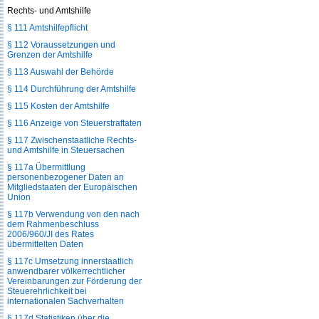
Rechts- und Amtshilfe
§ 111 Amtshilfepflicht
§ 112 Voraussetzungen und
Grenzen der Amtshilfe
§ 113 Auswahl der Behörde
§ 114 Durchführung der Amtshilfe
§ 115 Kosten der Amtshilfe
§ 116 Anzeige von Steuerstraftaten
§ 117 Zwischenstaatliche Rechts-
und Amtshilfe in Steuersachen
§ 117a Übermittlung
personenbezogener Daten an
Mitgliedstaaten der Europäischen
Union
§ 117b Verwendung von den nach
dem Rahmenbeschluss
2006/960/JI des Rates
übermittelten Daten
§ 117c Umsetzung innerstaatlich
anwendbarer völkerrechtlicher
Vereinbarungen zur Förderung der
Steuerehrlichkeit bei
internationalen Sachverhalten
§ 117d Statistiken über die