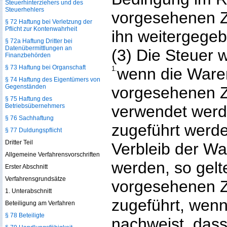
Steuerhinterziehers und des
Steuerhehlers
vorgesehenen 
§ 72 Haftung bei Verletzung der
Pflicht zur Kontenwahrheit
ihn weitergege
§ 72a Haftung Dritter bei
Datenübermittlungen an
(3) Die Steuer 
Finanzbehörden
§ 73 Haftung bei Organschaft
1.
wenn die Ware
§ 74 Haftung des Eigentümers von
Gegenständen
vorgesehenen 
§ 75 Haftung des
Betriebsübernehmers
verwendet werde
§ 76 Sachhaftung
zugeführt werd
§ 77 Duldungspflicht
Dritter Teil
Verbleib der War
Allgemeine Verfahrensvorschriften
werden, so gelte
Erster Abschnitt
Verfahrensgrundsätze
vorgesehenen 
1. Unterabschnitt
zugeführt, wenn
Beteiligung am Verfahren
§ 78 Beteiligte
nachweist, dass 