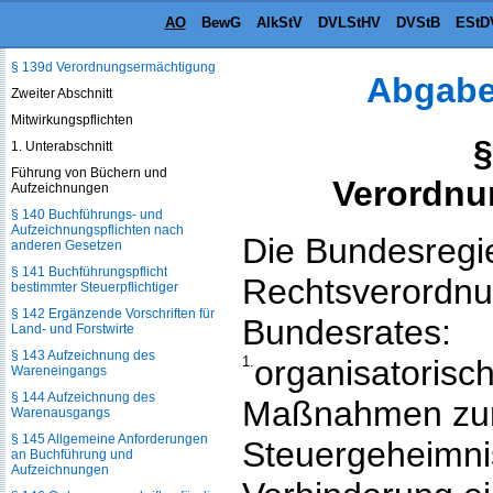
AO
BewG
AlkStV
DVLStHV
DVStB
EStD
§ 139c Wirtschafts-
Identifikationsnummer
§ 139d Verordnungsermächtigung
Abgabe
Zweiter Abschnitt
Mitwirkungspflichten
§
1. Unterabschnitt
Führung von Büchern und
Verordnu
Aufzeichnungen
§ 140 Buchführungs- und
Aufzeichnungspflichten nach
Die Bundesregi
anderen Gesetzen
§ 141 Buchführungspflicht
Rechtsverordnu
bestimmter Steuerpflichtiger
§ 142 Ergänzende Vorschriften für
Bundesrates:
Land- und Forstwirte
§ 143 Aufzeichnung des
1.
organisatorisc
Wareneingangs
§ 144 Aufzeichnung des
Maßnahmen zur
Warenausgangs
§ 145 Allgemeine Anforderungen
Steuergeheimni
an Buchführung und
Aufzeichnungen