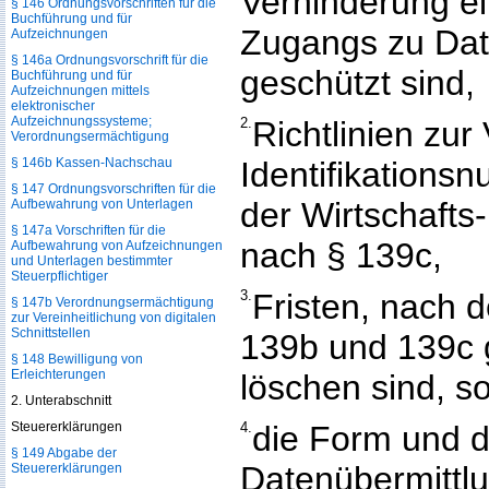
Verhinderung e
§ 146 Ordnungsvorschriften für die
Buchführung und für
Zugangs zu Dat
Aufzeichnungen
§ 146a Ordnungsvorschrift für die
geschützt sind,
Buchführung und für
Aufzeichnungen mittels
elektronischer
Aufzeichnungssysteme;
2.
Richtlinien zur
Verordnungsermächtigung
§ 146b Kassen-Nachschau
Identifikation
§ 147 Ordnungsvorschriften für die
der Wirtschafts
Aufbewahrung von Unterlagen
§ 147a Vorschriften für die
nach § 139c,
Aufbewahrung von Aufzeichnungen
und Unterlagen bestimmter
Steuerpflichtiger
3.
Fristen, nach 
§ 147b Verordnungsermächtigung
zur Vereinheitlichung von digitalen
Schnittstellen
139b und 139c 
§ 148 Bewilligung von
Erleichterungen
löschen sind, s
2. Unterabschnitt
Steuererklärungen
4.
die Form und d
§ 149 Abgabe der
Datenübermittl
Steuererklärungen