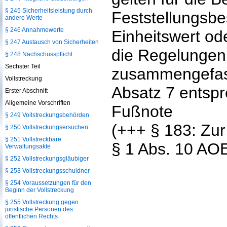
§ 245 Sicherheitsleistung durch
Feststellungsb
andere Werte
§ 246 Annahmewerte
Einheitswert od
§ 247 Austausch von Sicherheiten
die Regelungen
§ 248 Nachschusspflicht
Sechster Teil
zusammengefass
Vollstreckung
Absatz 7 entsp
Erster Abschnitt
Allgemeine Vorschriften
Fußnote
§ 249 Vollstreckungsbehörden
(+++ § 183: Zur
§ 250 Vollstreckungsersuchen
§ 251 Vollstreckbare
§ 1 Abs. 10 AO
Verwaltungsakte
§ 252 Vollstreckungsgläubiger
§ 253 Vollstreckungsschuldner
§ 254 Voraussetzungen für den
Beginn der Vollstreckung
§ 255 Vollstreckung gegen
juristische Personen des
öffentlichen Rechts