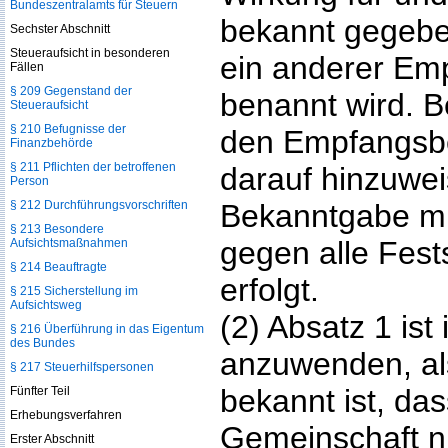
Bundeszentralamts für Steuern
bekannt gegebe
Sechster Abschnitt
Steueraufsicht in besonderen
ein anderer Em
Fällen
§ 209 Gegenstand der
benannt wird. 
Steueraufsicht
§ 210 Befugnisse der
den Empfangsbe
Finanzbehörde
§ 211 Pflichten der betroffenen
darauf hinzuwei
Person
§ 212 Durchführungsvorschriften
Bekanntgabe mi
§ 213 Besondere
gegen alle Fests
Aufsichtsmaßnahmen
§ 214 Beauftragte
erfolgt.
§ 215 Sicherstellung im
Aufsichtsweg
(2) Absatz 1 ist 
§ 216 Überführung in das Eigentum
des Bundes
anzuwenden, al
§ 217 Steuerhilfspersonen
bekannt ist, das
Fünfter Teil
Erhebungsverfahren
Gemeinschaft ni
Erster Abschnitt