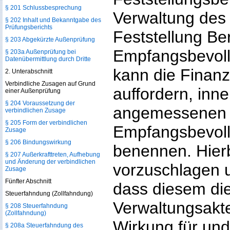
§ 201 Schlussbesprechung
Verwaltung des
§ 202 Inhalt und Bekanntgabe des
Prüfungsberichts
Feststellung Ber
§ 203 Abgekürzte Außenprüfung
Empfangsbevollm
§ 203a Außenprüfung bei
Datenübermittlung durch Dritte
kann die Finanz
2. Unterabschnitt
Verbindliche Zusagen auf Grund
auffordern, inn
einer Außenprüfung
§ 204 Voraussetzung der
angemessenen F
verbindlichen Zusage
§ 205 Form der verbindlichen
Empfangsbevoll
Zusage
§ 206 Bindungswirkung
benennen. Hierbe
§ 207 Außerkrafttreten, Aufhebung
und Änderung der verbindlichen
vorzuschlagen 
Zusage
Fünfter Abschnitt
dass diesem die
Steuerfahndung (Zollfahndung)
Verwaltungsakte
§ 208 Steuerfahndung
(Zollfahndung)
Wirkung für und
§ 208a Steuerfahndung des