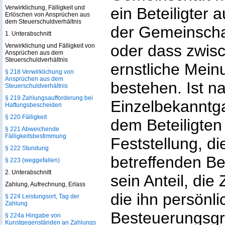
Verwirklichung, Fälligkeit und
ein Beteiligter 
Erlöschen von Ansprüchen aus
dem Steuerschuldverhältnis
der Gemeinscha
1. Unterabschnitt
oder dass zwisc
Verwirklichung und Fälligkeit von
Ansprüchen aus dem
Steuerschuldverhältnis
ernstliche Mei
§ 218 Verwirklichung von
Ansprüchen aus dem
bestehen. Ist n
Steuerschuldverhältnis
§ 219 Zahlungsaufforderung bei
Einzelbekanntga
Haftungsbescheiden
§ 220 Fälligkeit
dem Beteiligte
§ 221 Abweichende
Fälligkeitsbestimmung
Feststellung, die
§ 222 Stundung
betreffenden B
§ 223 (weggefallen)
2. Unterabschnitt
sein Anteil, die
Zahlung, Aufrechnung, Erlass
die ihn persönli
§ 224 Leistungsort, Tag der
Zahlung
Besteuerungsgr
§ 224a Hingabe von
Kunstgegenständen an Zahlungs