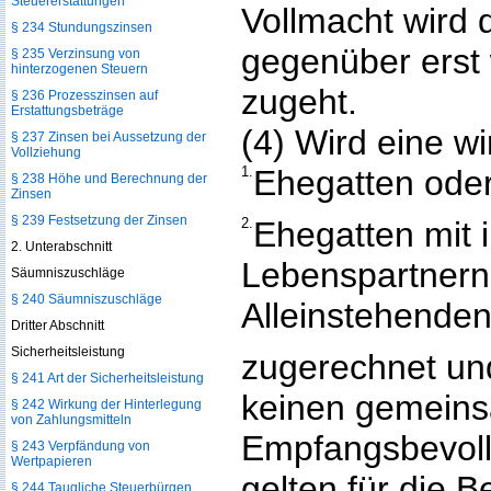
Steuererstattungen
Vollmacht wird
§ 234 Stundungszinsen
gegenüber erst 
§ 235 Verzinsung von
hinterzogenen Steuern
zugeht.
§ 236 Prozesszinsen auf
Erstattungsbeträge
(4) Wird eine wi
§ 237 Zinsen bei Aussetzung der
Vollziehung
1.
Ehegatten ode
§ 238 Höhe und Berechnung der
Zinsen
§ 239 Festsetzung der Zinsen
2.
Ehegatten mit 
2. Unterabschnitt
Lebenspartnern 
Säumniszuschläge
§ 240 Säumniszuschläge
Alleinstehenden
Dritter Abschnitt
Sicherheitsleistung
zugerechnet und
§ 241 Art der Sicherheitsleistung
keinen gemein
§ 242 Wirkung der Hinterlegung
von Zahlungsmitteln
Empfangsbevollm
§ 243 Verpfändung von
Wertpapieren
gelten für die 
§ 244 Taugliche Steuerbürgen