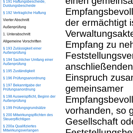
einen gemeins
§ 191 Haftungsbescheide,
Duldungsbescheide
Empfangsbevoll
§ 192 Vertragliche Haftung
der ermächtigt is
Vierter Abschnitt
Außenprüfung
Verwaltungsakte
1. Unterabschnitt
Allgemeine Vorschriften
Empfang zu neh
§ 193 Zulässigkeit einer
Feststellungsv
Außenprüfung
§ 194 Sachlicher Umfang einer
anschließenden
Außenprüfung
§ 195 Zuständigkeit
Einspruch zusa
§ 196 Prüfungsanordnung
§ 197 Bekanntgabe der
gemeinsamer
Prüfungsanordnung
Empfangsbevoll
§ 198 Ausweispflicht, Beginn der
Außenprüfung
vorhanden, so gi
§ 199 Prüfungsgrundsätze
§ 200 Mitwirkungspflichten des
Gesellschaft od
Steuerpflichtigen
§ 200a Qualifiziertes
Feststellungsbet
Mitwirkungsverlangen