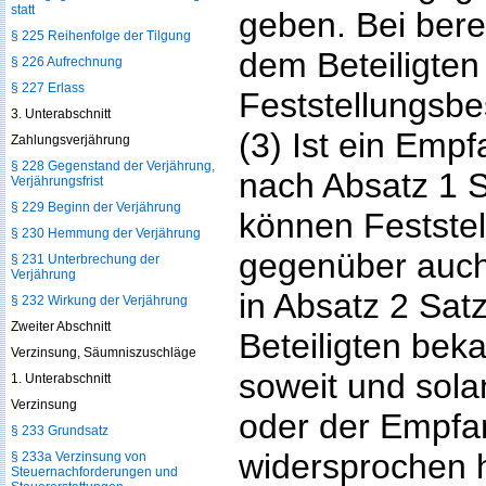
statt
geben. Bei bere
§ 225 Reihenfolge der Tilgung
dem Beteiligten
§ 226 Aufrechnung
§ 227 Erlass
Feststellungsbe
3. Unterabschnitt
(3) Ist ein Emp
Zahlungsverjährung
§ 228 Gegenstand der Verjährung,
nach Absatz 1 
Verjährungsfrist
§ 229 Beginn der Verjährung
können Festste
§ 230 Hemmung der Verjährung
gegenüber auch
§ 231 Unterbrechung der
Verjährung
in Absatz 2 Sat
§ 232 Wirkung der Verjährung
Zweiter Abschnitt
Beteiligten be
Verzinsung, Säumniszuschläge
soweit und sola
1. Unterabschnitt
Verzinsung
oder der Empfan
§ 233 Grundsatz
widersprochen h
§ 233a Verzinsung von
Steuernachforderungen und