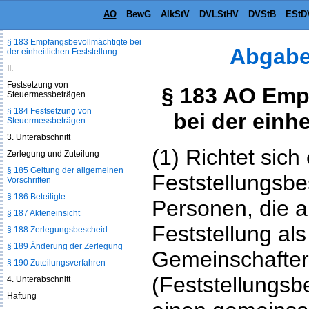
AO
BewG
AlkStV
DVLStHV
DVStB
EStD
§ 182 Wirkungen der gesonderten
Feststellung
§ 183 Empfangsbevollmächtigte bei
Abgabe
der einheitlichen Feststellung
II.
Festsetzung von
§ 183 AO Emp
Steuermessbeträgen
§ 184 Festsetzung von
bei der einhe
Steuermessbeträgen
3. Unterabschnitt
(1) Richtet sich 
Zerlegung und Zuteilung
§ 185 Geltung der allgemeinen
Feststellungsb
Vorschriften
§ 186 Beteiligte
Personen, die 
§ 187 Akteneinsicht
Feststellung als
§ 188 Zerlegungsbescheid
§ 189 Änderung der Zerlegung
Gemeinschafter 
§ 190 Zuteilungsverfahren
(Feststellungsbet
4. Unterabschnitt
Haftung