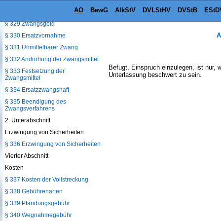
Duldungen oder Unterlassungen
AO
BewG
AlkStV
DVLStHV
DVStB
EStD
§ 328 Zwangsmittel
§ 329 Zwangsgeld
A
§ 330 Ersatzvornahme
§ 331 Unmittelbarer Zwang
§ 332 Androhung der Zwangsmittel
Befugt, Einspruch einzulegen, ist nur,
§ 333 Festsetzung der
Unterlassung beschwert zu sein.
Zwangsmittel
§ 334 Ersatzzwangshaft
§ 335 Beendigung des
Zwangsverfahrens
2. Unterabschnitt
Erzwingung von Sicherheiten
§ 336 Erzwingung von Sicherheiten
Vierter Abschnitt
Kosten
§ 337 Kosten der Vollstreckung
§ 338 Gebührenarten
§ 339 Pfändungsgebühr
§ 340 Wegnahmegebühr