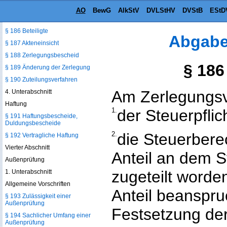
AO
BewG
AlkStV
DVLStHV
DVStB
EStD
§ 185 Geltung der allgemeinen
Vorschriften
§ 186 Beteiligte
Abgabe
§ 187 Akteneinsicht
§ 188 Zerlegungsbescheid
§ 186
§ 189 Änderung der Zerlegung
§ 190 Zuteilungsverfahren
Am Zerlegungsve
4. Unterabschnitt
Haftung
1.
der Steuerpflic
§ 191 Haftungsbescheide,
Duldungsbescheide
2.
die Steuerbere
§ 192 Vertragliche Haftung
Vierter Abschnitt
Anteil an dem 
Außenprüfung
zugeteilt worden
1. Unterabschnitt
Allgemeine Vorschriften
Anteil beanspru
§ 193 Zulässigkeit einer
Außenprüfung
Festsetzung de
§ 194 Sachlicher Umfang einer
Außenprüfung