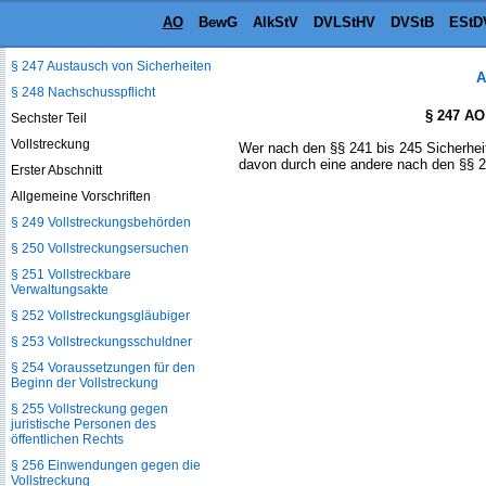
andere Werte
AO
BewG
AlkStV
DVLStHV
DVStB
EStD
§ 246 Annahmewerte
§ 247 Austausch von Sicherheiten
A
§ 248 Nachschusspflicht
§ 247 AO
Sechster Teil
Vollstreckung
Wer nach den §§ 241 bis 245 Sicherheit g
davon durch eine andere nach den §§ 24
Erster Abschnitt
Allgemeine Vorschriften
§ 249 Vollstreckungsbehörden
§ 250 Vollstreckungsersuchen
§ 251 Vollstreckbare
Verwaltungsakte
§ 252 Vollstreckungsgläubiger
§ 253 Vollstreckungsschuldner
§ 254 Voraussetzungen für den
Beginn der Vollstreckung
§ 255 Vollstreckung gegen
juristische Personen des
öffentlichen Rechts
§ 256 Einwendungen gegen die
Vollstreckung