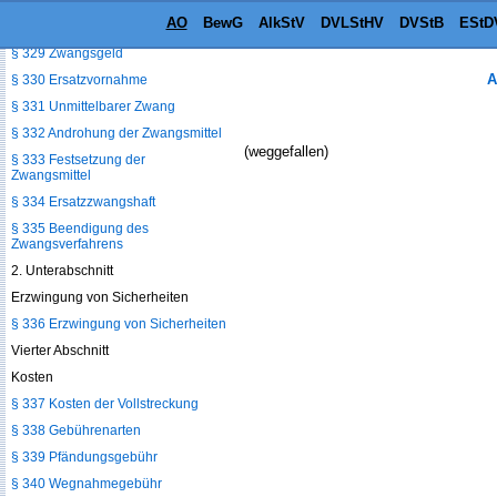
Duldungen oder Unterlassungen
AO
BewG
AlkStV
DVLStHV
DVStB
EStD
§ 328 Zwangsmittel
§ 329 Zwangsgeld
A
§ 330 Ersatzvornahme
§ 331 Unmittelbarer Zwang
§ 332 Androhung der Zwangsmittel
(weggefallen)
§ 333 Festsetzung der
Zwangsmittel
§ 334 Ersatzzwangshaft
§ 335 Beendigung des
Zwangsverfahrens
2. Unterabschnitt
Erzwingung von Sicherheiten
§ 336 Erzwingung von Sicherheiten
Vierter Abschnitt
Kosten
§ 337 Kosten der Vollstreckung
§ 338 Gebührenarten
§ 339 Pfändungsgebühr
§ 340 Wegnahmegebühr