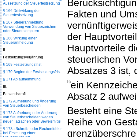
Berücksichtigun
Aussetzung der Steuerfestsetzung
§ 166 Drittwirkung der
Fakten und Um
Steuerfestsetzung
vernünftigerwei
§ 167 Steueranmeldung,
Verwendung von Steuerzeichen
oder Steuerstemplern
der Hauptvorteil
§ 168 Wirkung einer
Steueranmeldung
Hauptvorteile d
II.
steuerlichen Vor
Festsetzungsverjährung
§ 169 Festsetzungsfrist
Absatzes 3 ist, 
§ 170 Beginn der Festsetzungsfrist
§ 171 Ablaufhemmung
b)
ein Kennzeiche
III.
Absatz 2 aufwei
Bestandskraft
§ 172 Aufhebung und Änderung
von Steuerbescheiden
Besteht eine St
§ 173 Aufhebung oder Änderung
von Steuerbescheiden wegen
Reihe von Gestal
neuer Tatsachen oder Beweismittel
§ 173a Schreib- oder Rechenfehler
grenzüberschrei
bei Erstellung einer