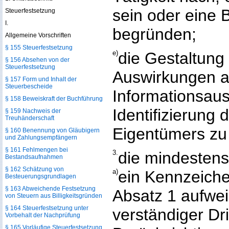
sein oder eine B
Steuerfestsetzung
I.
begründen;
Allgemeine Vorschriften
§ 155 Steuerfestsetzung
e)
die Gestaltung 
§ 156 Absehen von der
Steuerfestsetzung
Auswirkungen a
§ 157 Form und Inhalt der
Steuerbescheide
Informationsaus
§ 158 Beweiskraft der Buchführung
Identifizierung 
§ 159 Nachweis der
Treuhänderschaft
Eigentümers zu
§ 160 Benennung von Gläubigern
und Zahlungsempfängern
§ 161 Fehlmengen bei
3.
die mindestens
Bestandsaufnahmen
§ 162 Schätzung von
a)
ein Kennzeiche
Besteuerungsgrundlagen
§ 163 Abweichende Festsetzung
Absatz 1 aufwei
von Steuern aus Billigkeitsgründen
§ 164 Steuerfestsetzung unter
verständiger Dri
Vorbehalt der Nachprüfung
§ 165 Vorläufige Steuerfestsetzung,