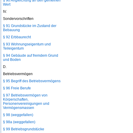
§ 90 Angleichung an den gemeinen
Wert
IV.
Sondervorschriften
§ 91 Grundstücke im Zustand der
Bebauung
§ 92 Erbbaurecht
§ 93 Wohnungseigentum und
Teileigentum
§ 94 Gebäude auf fremdem Grund
und Boden
D.
Betriebsvermögen
§ 95 Begriff des Betriebsvermögens
§ 96 Freie Berufe
§ 97 Betriebsvermögen von
Körperschaften,
Personenvereinigungen und
Vermögensmassen
§ 98 (weggefallen)
§ 98a (weggefallen)
§ 99 Betriebsgrundstücke