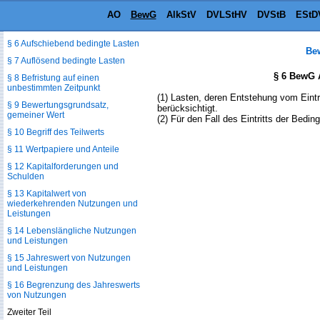
§ 4 Aufschiebend bedingter Erwerb
AO
BewG
AlkStV
DVLStHV
DVStB
EStD
§ 5 Auflösend bedingter Erwerb
§ 6 Aufschiebend bedingte Lasten
Be
§ 7 Auflösend bedingte Lasten
§ 6 BewG 
§ 8 Befristung auf einen
unbestimmten Zeitpunkt
(1) Lasten, deren Entstehung vom Eintr
§ 9 Bewertungsgrundsatz,
berücksichtigt.
gemeiner Wert
(2) Für den Fall des Eintritts der Bedin
§ 10 Begriff des Teilwerts
§ 11 Wertpapiere und Anteile
§ 12 Kapitalforderungen und
Schulden
§ 13 Kapitalwert von
wiederkehrenden Nutzungen und
Leistungen
§ 14 Lebenslängliche Nutzungen
und Leistungen
§ 15 Jahreswert von Nutzungen
und Leistungen
§ 16 Begrenzung des Jahreswerts
von Nutzungen
Zweiter Teil