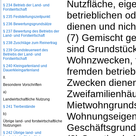
Nutzfläche, ei
§ 234 Betrieb der Land- und
Forstwirtschaft
betrieblichen o
§ 235 Feststellungszeitpunkt
dienen und nich
§ 236 Bewertungsgrundsätze
§ 237 Bewertung des Betriebs der
(7) Gemischt g
Land- und Forstwirtschaft
§ 238 Zuschläge zum Reinertrag
sind Grundstücke
§ 239 Grundsteuerwert des
Betriebs der Land- und
Wohnzwecken, t
Forstwirtschaft
§ 240 Kleingartenland und
fremden betrieb
Dauerkleingartenland
II.
Zwecken dienen
Besondere Vorschriften
Zweifamilienhäu
a)
Landwirtschaftliche Nutzung
Mietwohngrunds
§ 241 Tierbestände
Wohnungseigent
b)
Übrige land- und forstwirtschaftliche
Geschäftsgrund
Nutzungen
§ 242 Übrige land- und