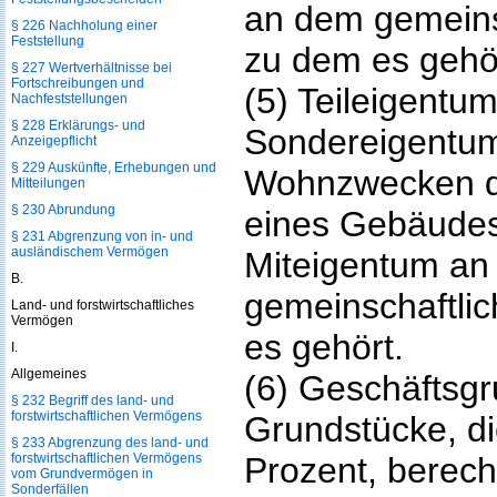
an dem gemeins
§ 226 Nachholung einer
Feststellung
zu dem es gehö
§ 227 Wertverhältnisse bei
Fortschreibungen und
(5) Teileigentum
Nachfeststellungen
§ 228 Erklärungs- und
Sondereigentum
Anzeigepflicht
§ 229 Auskünfte, Erhebungen und
Wohnzwecken 
Mitteilungen
§ 230 Abrundung
eines Gebäudes
§ 231 Abgrenzung von in- und
ausländischem Vermögen
Miteigentum an
B.
gemeinschaftli
Land- und forstwirtschaftliches
Vermögen
es gehört.
I.
Allgemeines
(6) Geschäftsgr
§ 232 Begriff des land- und
forstwirtschaftlichen Vermögens
Grundstücke, di
§ 233 Abgrenzung des land- und
forstwirtschaftlichen Vermögens
Prozent, berec
vom Grundvermögen in
Sonderfällen