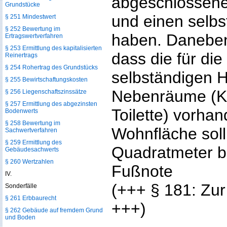
abgeschlossene
Grundstücke
und einen selb
§ 251 Mindestwert
§ 252 Bewertung im
haben. Daneben 
Ertragswertverfahren
§ 253 Ermittlung des kapitalisierten
dass die für di
Reinertrags
§ 254 Rohertrag des Grundstücks
selbständigen 
§ 255 Bewirtschaftungskosten
Nebenräume (K
§ 256 Liegenschaftszinssätze
§ 257 Ermittlung des abgezinsten
Toilette) vorhan
Bodenwerts
§ 258 Bewertung im
Wohnfläche sol
Sachwertverfahren
§ 259 Ermittlung des
Quadratmeter b
Gebäudesachwerts
§ 260 Wertzahlen
Fußnote
IV.
(+++ § 181: Zu
Sonderfälle
§ 261 Erbbaurecht
+++)
§ 262 Gebäude auf fremdem Grund
und Boden