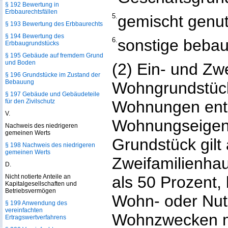
§ 192 Bewertung in
Erbbaurechtsfällen
5.
gemischt genu
§ 193 Bewertung des Erbbaurechts
§ 194 Bewertung des
6.
sonstige bebau
Erbbaugrundstücks
§ 195 Gebäude auf fremdem Grund
und Boden
(2) Ein- und Zw
§ 196 Grundstücke im Zustand der
Bebauung
Wohngrundstücke
§ 197 Gebäude und Gebäudeteile
für den Zivilschutz
Wohnungen enth
V.
Wohnungseigent
Nachweis des niedrigeren
gemeinen Werts
Grundstück gilt
§ 198 Nachweis des niedrigeren
gemeinen Werts
Zweifamilienha
D.
Nicht notierte Anteile an
als 50 Prozent,
Kapitalgesellschaften und
Betriebsvermögen
Wohn- oder Nutz
§ 199 Anwendung des
vereinfachten
Wohnzwecken m
Ertragswertverfahrens