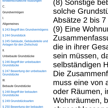
(8) Sonstige be
forstwirtschaftliche Nutzungen
C.
solche Grundstü
Grundvermögen
Absätze 2 bis 7 
I.
Allgemeines
(9) Eine Wohnun
§ 243 Begriff des Grundvermögens
Zusammenfassu
§ 244 Grundstück
§ 245 Gebäude, Gebäudeteile und
die in ihrer Ge
Anlagen für den Zivilschutz
II.
sein müssen, d
Unbebaute Grundstücke
§ 246 Begriff der unbebauten
selbständigen H
Grundstücke
Die Zusammenf
§ 247 Bewertung der unbebauten
Grundstücke
muss eine von
III.
Bebaute Grundstücke
oder Räumen, 
§ 248 Begriff der bebauten
Grundstücke
Wohnräumen, bau
§ 249 Grundstücksarten
§ 250 Bewertung der bebauten