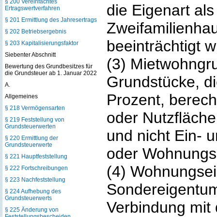
§ 200 Vereinfachtes
die Eigenart als
Ertragswertverfahren
§ 201 Ermittlung des Jahresertrags
Zweifamilienhau
§ 202 Betriebsergebnis
beeinträchtigt w
§ 203 Kapitalisierungsfaktor
Siebenter Abschnitt
(3) Mietwohngr
Bewertung des Grundbesitzes für
die Grundsteuer ab 1. Januar 2022
Grundstücke, di
A.
Prozent, berec
Allgemeines
§ 218 Vermögensarten
oder Nutzfläch
§ 219 Feststellung von
Grundsteuerwerten
und nicht Ein- 
§ 220 Ermittlung der
Grundsteuerwerte
oder Wohnungse
§ 221 Hauptfeststellung
(4) Wohnungsei
§ 222 Fortschreibungen
§ 223 Nachfeststellung
Sondereigentum
§ 224 Aufhebung des
Grundsteuerwerts
Verbindung mit
§ 225 Änderung von
Feststellungsbescheiden