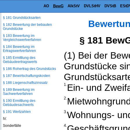
AO
BewG
AlkStV
DVLStHV
DVStB
EStD
§ 180 Begriff der bebauten
Grundstücke
§ 181 Grundstücksarten
Bewertun
§ 182 Bewertung der bebauten
Grundstücke
§ 183 Bewertung im
§ 181 BewG
Vergleichswertverfahren
§ 184 Bewertung im
Ertragswertverfahren
(1) Bei der Bew
§ 185 Ermittlung des
Gebäudeertragswerts
Grundstücke sin
§ 186 Rohertrag des Grundstücks
Grundstücksart
§ 187 Bewirtschaftungskosten
§ 188 Liegenschaftszinssatz
1.
Ein- und Zweif
§ 189 Bewertung im
Sachwertverfahren
2.
Mietwohngrund
§ 190 Ermittlung des
Gebäudesachwerts
§ 191 Wertzahlen
3.
Wohnungs- und
IV.
4.
Geschäftsgrun
Sonderfälle