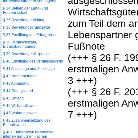
ausgeschlossen
forstwirtschaftlichen Vermögens
§ 34 Betrieb der Land- und
Wirtschaftsgüte
Forstwirtschaft
§ 35 Bewertungsstichtag
zum Teil dem a
§ 36 Bewertungsgrundsätze
Lebenspartner 
§ 37 Ermittlung des Ertragswerts
§ 38 Vergleichszahl,
Fußnote
Ertragsbedingungen
§ 39 Bewertungsstützpunkte
(+++ § 26 F. 19
§ 40 Ermittlung des Vergleichswerts
erstmaligen An
§ 41 Abschläge und Zuschläge
§ 42 Nebenbetriebe
3 +++)
§ 43 Abbauland
(+++ § 26 F. 20
§ 44 Geringstland
§ 45 Unland
erstmaligen An
§ 46 Wirtschaftswert
7 +++)
§ 47 Wohnungswert
§ 48 Zusammensetzung des
Einheitswerts
§ 48a Einheitswert bestimmter
intensiv genutzter Flächen