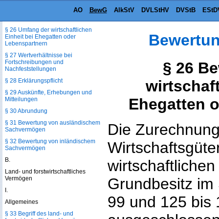
Feststellungsbescheiden
AO
BewG
AlkStV
DVLStHV
DVStB
EStD
§ 25 Nachholung einer Feststellung
§ 26 Umfang der wirtschaftlichen
Bewertun
Einheit bei Ehegatten oder
Lebenspartnern
§ 27 Wertverhältnisse bei
Fortschreibungen und
§ 26 B
Nachfeststellungen
§ 28 Erklärungspflicht
wirtschaft
§ 29 Auskünfte, Erhebungen und
Ehegatten 
Mitteilungen
§ 30 Abrundung
§ 31 Bewertung von ausländischem
Die Zurechnung
Sachvermögen
§ 32 Bewertung von inländischem
Wirtschaftsgüte
Sachvermögen
B.
wirtschaftlichen
Land- und forstwirtschaftliches
Vermögen
Grundbesitz im 
I.
99 und 125 bis 
Allgemeines
§ 33 Begriff des land- und