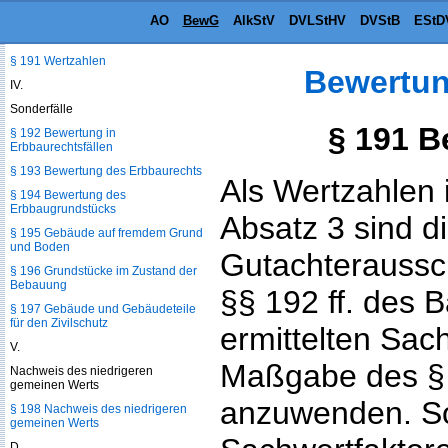
AO
BewG
AlkStV
DVLStHV
DVStB
EStD
§ 190 Ermittlung des
Gebäudesachwerts
§ 191 Wertzahlen
Bewertun
IV.
Sonderfälle
§ 191 B
§ 192 Bewertung in
Erbbaurechtsfällen
§ 193 Bewertung des Erbbaurechts
Als Wertzahlen 
§ 194 Bewertung des
Erbbaugrundstücks
Absatz 3 sind d
§ 195 Gebäude auf fremdem Grund
und Boden
Gutachteraussc
§ 196 Grundstücke im Zustand der
Bebauung
§§ 192 ff. des
§ 197 Gebäude und Gebäudeteile
für den Zivilschutz
ermittelten Sac
V.
Maßgabe des § 
Nachweis des niedrigeren
gemeinen Werts
anzuwenden. So
§ 198 Nachweis des niedrigeren
gemeinen Werts
D.