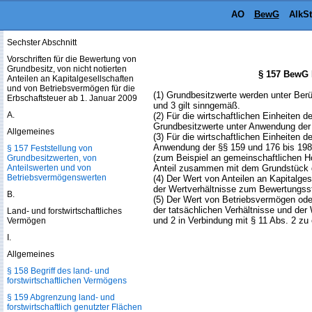
§ 155 Rechtsbehelfsbefugnis
AO
BewG
AlkS
§ 156 Außenprüfung
Sechster Abschnitt
Vorschriften für die Bewertung von
Grundbesitz, von nicht notierten
§ 157 BewG 
Anteilen an Kapitalgesellschaften
und von Betriebsvermögen für die
(1) Grundbesitzwerte werden unter Berü
Erbschaftsteuer ab 1. Januar 2009
und 3 gilt sinngemäß.
A.
(2) Für die wirtschaftlichen Einheiten 
Grundbesitzwerte unter Anwendung der 
Allgemeines
(3) Für die wirtschaftlichen Einheiten
Anwendung der §§ 159 und 176 bis 198 
§ 157 Feststellung von
(zum Beispiel an gemeinschaftlichen H
Grundbesitzwerten, von
Anteilswerten und von
Anteil zusammen mit dem Grundstück g
Betriebsvermögenswerten
(4) Der Wert von Anteilen an Kapitalges
der Wertverhältnisse zum Bewertungssti
B.
(5) Der Wert von Betriebsvermögen ode
der tatsächlichen Verhältnisse und der
Land- und forstwirtschaftliches
und 2 in Verbindung mit § 11 Abs. 2 zu 
Vermögen
I.
Allgemeines
§ 158 Begriff des land- und
forstwirtschaftlichen Vermögens
§ 159 Abgrenzung land- und
forstwirtschaftlich genutzter Flächen