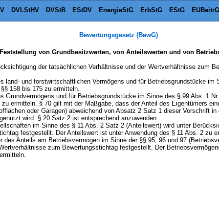
tV
DVLStHV
DVStB
EStDV
EnergieStG
ErbStG
EStG
EUBeitr
Bewertungsgesetz (BewG)
Feststellung von Grundbesitzwerten, von Anteilswerten und von Betri
cksichtigung der tatsächlichen Verhältnisse und der Wertverhältnisse zum Bew
des land- und forstwirtschaftlichen Vermögens und für Betriebsgrundstücke im 
§§ 158 bis 175 zu ermitteln.
 des Grundvermögens und für Betriebsgrundstücke im Sinne des § 99 Abs. 1 Nr.
zu ermitteln. § 70 gilt mit der Maßgabe, dass der Anteil des Eigentümers 
offlächen oder Garagen) abweichend von Absatz 2 Satz 1 dieser Vorschrift in
enutzt wird. § 20 Satz 2 ist entsprechend anzuwenden.
ellschaften im Sinne des § 11 Abs. 2 Satz 2 (Anteilswert) wird unter Berücksi
chtag festgestellt. Der Anteilswert ist unter Anwendung des § 11 Abs. 2 zu er
r des Anteils am Betriebsvermögen im Sinne der §§ 95, 96 und 97 (Betriebsv
 Wertverhältnisse zum Bewertungsstichtag festgestellt. Der Betriebsvermöge
ermitteln.