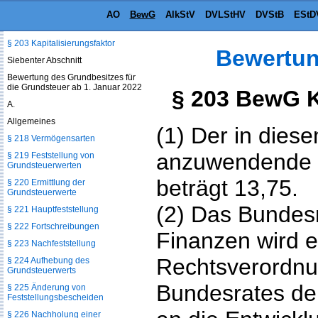
§ 201 Ermittlung des Jahresertrags
AO
BewG
AlkStV
DVLStHV
DVStB
EStD
§ 202 Betriebsergebnis
§ 203 Kapitalisierungsfaktor
Bewertun
Siebenter Abschnitt
Bewertung des Grundbesitzes für
die Grundsteuer ab 1. Januar 2022
§ 203 BewG K
A.
Allgemeines
(1) Der in dies
§ 218 Vermögensarten
anzuwendende K
§ 219 Feststellung von
Grundsteuerwerten
beträgt 13,75.
§ 220 Ermittlung der
Grundsteuerwerte
(2) Das Bundes
§ 221 Hauptfeststellung
§ 222 Fortschreibungen
Finanzen wird e
§ 223 Nachfeststellung
Rechtsverordnu
§ 224 Aufhebung des
Grundsteuerwerts
Bundesrates den
§ 225 Änderung von
Feststellungsbescheiden
§ 226 Nachholung einer