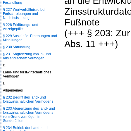
an die Entwickl
Feststellung
Zinsstrukturda
§ 227 Wertverhältnisse bei
Fortschreibungen und
Nachfeststellungen
Fußnote
§ 228 Erklärungs- und
Anzeigepflicht
(+++ § 203: Zu
§ 229 Auskünfte, Erhebungen und
Mitteilungen
Abs. 11 +++)
§ 230 Abrundung
§ 231 Abgrenzung von in- und
ausländischem Vermögen
B.
Land- und forstwirtschaftliches
Vermögen
I.
Allgemeines
§ 232 Begriff des land- und
forstwirtschaftlichen Vermögens
§ 233 Abgrenzung des land- und
forstwirtschaftlichen Vermögens
vom Grundvermögen in
Sonderfällen
§ 234 Betrieb der Land- und