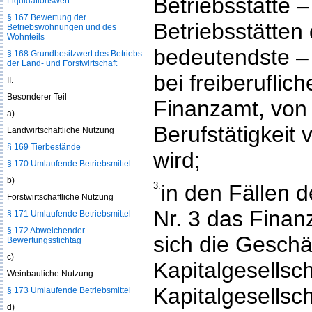
Betriebsstätte 
Liquidationswert
§ 167 Bewertung der
Betriebsstätten 
Betriebswohnungen und des
Wohnteils
bedeutendste – 
§ 168 Grundbesitzwert des Betriebs
der Land- und Forstwirtschaft
bei freiberuflich
II.
Besonderer Teil
Finanzamt, von 
a)
Berufstätigkeit
Landwirtschaftliche Nutzung
§ 169 Tierbestände
wird;
§ 170 Umlaufende Betriebsmittel
b)
3.
in den Fällen d
Forstwirtschaftliche Nutzung
Nr. 3 das Finan
§ 171 Umlaufende Betriebsmittel
§ 172 Abweichender
sich die Geschä
Bewertungsstichtag
c)
Kapitalgesellsch
Weinbauliche Nutzung
Kapitalgesellsc
§ 173 Umlaufende Betriebsmittel
d)