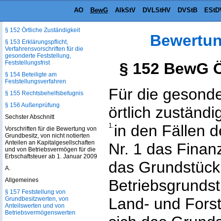
Gesonderte Feststellungen
AO
BewG
AlkStV
DVLStHV
DVStB
EStD
§ 151 Gesonderte Feststellungen
§ 152 Örtliche Zuständigkeit
Bewertun
§ 153 Erklärungspflicht,
Verfahrensvorschriften für die
gesonderte Feststellung,
Feststellungsfrist
§ 152 BewG Ö
§ 154 Beteiligte am
Feststellungsverfahren
Für die gesonde
§ 155 Rechtsbehelfsbefugnis
§ 156 Außenprüfung
örtlich zuständi
Sechster Abschnitt
1.
in den Fällen d
Vorschriften für die Bewertung von
Grundbesitz, von nicht notierten
Anteilen an Kapitalgesellschaften
Nr. 1 das Finan
und von Betriebsvermögen für die
Erbschaftsteuer ab 1. Januar 2009
das Grundstück
A.
Allgemeines
Betriebsgrundst
§ 157 Feststellung von
Land- und Forst
Grundbesitzwerten, von
Anteilswerten und von
Betriebsvermögenswerten