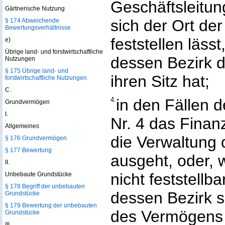
Geschäftsleitun
Gärtnerische Nutzung
sich der Ort der
§ 174 Abweichende
Bewertungsverhältnisse
feststellen läss
e)
Übrige land- und forstwirtschaftliche
dessen Bezirk d
Nutzungen
§ 175 Übrige land- und
ihren Sitz hat;
forstwirtschaftliche Nutzungen
C.
4.
in den Fällen d
Grundvermögen
I.
Nr. 4 das Finan
Allgemeines
die Verwaltung
§ 176 Grundvermögen
§ 177 Bewertung
ausgeht, oder, 
II.
nicht feststellba
Unbebaute Grundstücke
§ 178 Begriff der unbebauten
dessen Bezirk si
Grundstücke
§ 179 Bewertung der unbebauten
des Vermögens 
Grundstücke
III.