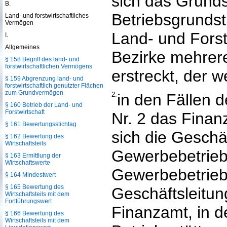
sich das Grunds
B.
Betriebsgrundst
Land- und forstwirtschaftliches
Vermögen
Land- und Forst
I.
Allgemeines
Bezirke mehrer
§ 158 Begriff des land- und
forstwirtschaftlichen Vermögens
erstreckt, der we
§ 159 Abgrenzung land- und
forstwirtschaftlich genutzter Flächen
zum Grundvermögen
2.
in den Fällen d
§ 160 Betrieb der Land- und
Forstwirtschaft
Nr. 2 das Finan
§ 161 Bewertungsstichtag
sich die Geschä
§ 162 Bewertung des
Wirtschaftsteils
Gewerbebetrieb
§ 163 Ermittlung der
Wirtschaftswerte
Gewerbebetrie
§ 164 Mindestwert
§ 165 Bewertung des
Geschäftsleitun
Wirtschaftsteils mit dem
Fortführungswert
Finanzamt, in d
§ 166 Bewertung des
Wirtschaftsteils mit dem