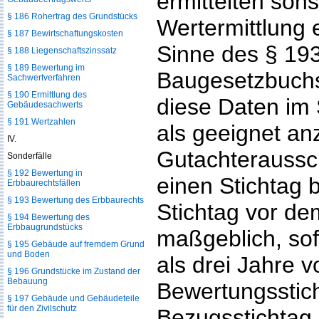
ermittelten sons
§ 186 Rohertrag des Grundstücks
Wertermittlung 
§ 187 Bewirtschaftungskosten
Sinne des § 193
§ 188 Liegenschaftszinssatz
§ 189 Bewertung im
Baugesetzbuch
Sachwertverfahren
§ 190 Ermittlung des
diese Daten im
Gebäudesachwerts
§ 191 Wertzahlen
als geeignet an
IV.
Gutachteraussc
Sonderfälle
§ 192 Bewertung in
einen Stichtag b
Erbbaurechtsfällen
§ 193 Bewertung des Erbbaurechts
Stichtag vor de
§ 194 Bewertung des
Erbbaugrundstücks
maßgeblich, sof
§ 195 Gebäude auf fremdem Grund
und Boden
als drei Jahre 
§ 196 Grundstücke im Zustand der
Bebauung
Bewertungssticht
§ 197 Gebäude und Gebäudeteile
für den Zivilschutz
Bezugsstichtag 