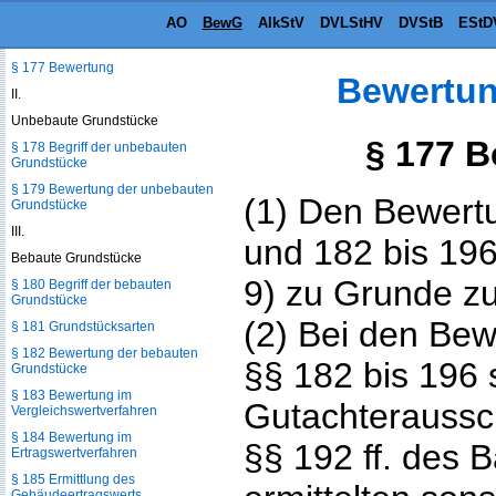
Allgemeines
AO
BewG
AlkStV
DVLStHV
DVStB
EStD
§ 176 Grundvermögen
§ 177 Bewertung
Bewertun
II.
Unbebaute Grundstücke
§ 177 
§ 178 Begriff der unbebauten
Grundstücke
§ 179 Bewertung der unbebauten
(1) Den Bewert
Grundstücke
III.
und 182 bis 196
Bebaute Grundstücke
9) zu Grunde zu
§ 180 Begriff der bebauten
Grundstücke
(2) Bei den Be
§ 181 Grundstücksarten
§ 182 Bewertung der bebauten
§§ 182 bis 196 
Grundstücke
§ 183 Bewertung im
Gutachteraussc
Vergleichswertverfahren
§ 184 Bewertung im
§§ 192 ff. des
Ertragswertverfahren
§ 185 Ermittlung des
Gebäudeertragswerts