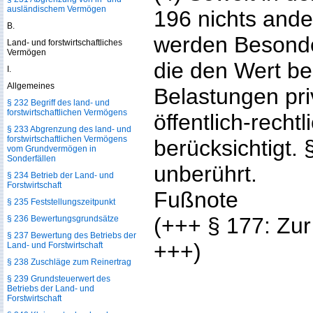
ausländischem Vermögen
196 nichts ande
B.
werden Besonde
Land- und forstwirtschaftliches
Vermögen
die den Wert b
I.
Allgemeines
Belastungen pri
§ 232 Begriff des land- und
forstwirtschaftlichen Vermögens
öffentlich-rechtl
§ 233 Abgrenzung des land- und
forstwirtschaftlichen Vermögens
berücksichtigt. 
vom Grundvermögen in
Sonderfällen
unberührt.
§ 234 Betrieb der Land- und
Forstwirtschaft
Fußnote
§ 235 Feststellungszeitpunkt
(+++ § 177: Zu
§ 236 Bewertungsgrundsätze
§ 237 Bewertung des Betriebs der
+++)
Land- und Forstwirtschaft
§ 238 Zuschläge zum Reinertrag
§ 239 Grundsteuerwert des
Betriebs der Land- und
Forstwirtschaft