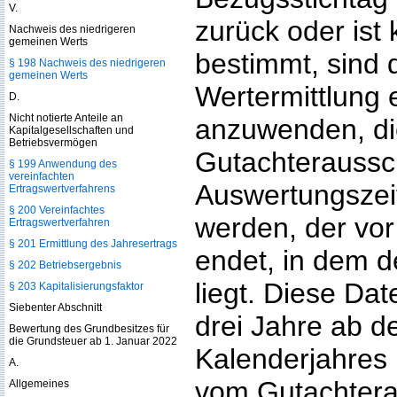
V.
zurück oder ist
Nachweis des niedrigeren
gemeinen Werts
bestimmt, sind d
§ 198 Nachweis des niedrigeren
gemeinen Werts
Wertermittlung 
D.
Nicht notierte Anteile an
anzuwenden, di
Kapitalgesellschaften und
Betriebsvermögen
Gutachteraussch
§ 199 Anwendung des
vereinfachten
Auswertungszei
Ertragswertverfahrens
§ 200 Vereinfachtes
werden, der vo
Ertragswertverfahren
§ 201 Ermittlung des Jahresertrags
endet, in dem d
§ 202 Betriebsergebnis
liegt. Diese Dat
§ 203 Kapitalisierungsfaktor
Siebenter Abschnitt
drei Jahre ab 
Bewertung des Grundbesitzes für
die Grundsteuer ab 1. Januar 2022
Kalenderjahres
A.
vom Gutachter
Allgemeines