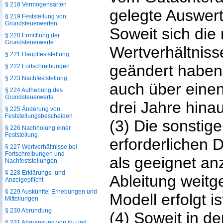
§ 218 Vermögensarten
gelegte Auswer
§ 219 Feststellung von
Grundsteuerwerten
Soweit sich di
§ 220 Ermittlung der
Grundsteuerwerte
Wertverhältniss
§ 221 Hauptfeststellung
geändert haben
§ 222 Fortschreibungen
§ 223 Nachfeststellung
auch über einen
§ 224 Aufhebung des
Grundsteuerwerts
drei Jahre hin
§ 225 Änderung von
Feststellungsbescheiden
(3) Die sonstige
§ 226 Nachholung einer
Feststellung
erforderlichen 
§ 227 Wertverhältnisse bei
Fortschreibungen und
als geeignet a
Nachfeststellungen
§ 228 Erklärungs- und
Ableitung weit
Anzeigepflicht
§ 229 Auskünfte, Erhebungen und
Modell erfolgt i
Mitteilungen
§ 230 Abrundung
(4) Soweit in d
§ 231 Abgrenzung von in- und