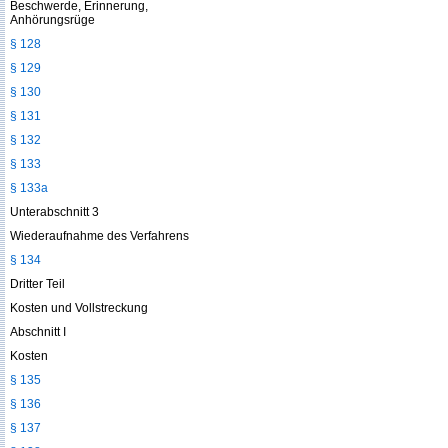
Beschwerde, Erinnerung,
Anhörungsrüge
§ 128
§ 129
§ 130
§ 131
§ 132
§ 133
§ 133a
Unterabschnitt 3
Wiederaufnahme des Verfahrens
§ 134
Dritter Teil
Kosten und Vollstreckung
Abschnitt I
Kosten
§ 135
§ 136
§ 137