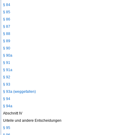
§ 84
§ 85
§ 86
§ 87
§ 88
§ 89
§ 90
§ 90a
§ 91
§ 91a
§ 92
§ 93
§ 93a (weggefallen)
§ 94
§ 94a
Abschnitt IV
Urteile und andere Entscheidungen
§ 95