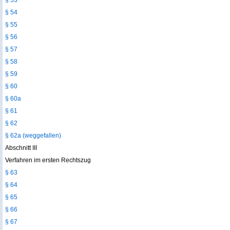
§ 53
§ 54
§ 55
§ 56
§ 57
§ 58
§ 59
§ 60
§ 60a
§ 61
§ 62
§ 62a (weggefallen)
Abschnitt III
Verfahren im ersten Rechtszug
§ 63
§ 64
§ 65
§ 66
§ 67