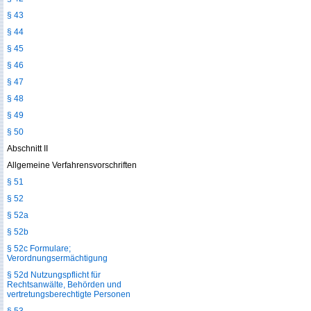
§ 43
§ 44
§ 45
§ 46
§ 47
§ 48
§ 49
§ 50
Abschnitt II
Allgemeine Verfahrensvorschriften
§ 51
§ 52
§ 52a
§ 52b
§ 52c Formulare;
Verordnungsermächtigung
§ 52d Nutzungspflicht für
Rechtsanwälte, Behörden und
vertretungsberechtigte Personen