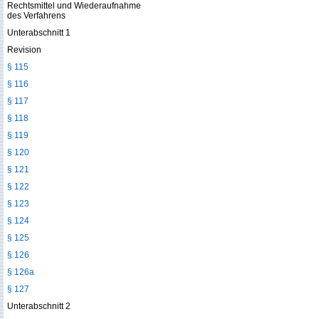
Rechtsmittel und Wiederaufnahme
des Verfahrens
Unterabschnitt 1
Revision
§ 115
§ 116
§ 117
§ 118
§ 119
§ 120
§ 121
§ 122
§ 123
§ 124
§ 125
§ 126
§ 126a
§ 127
Unterabschnitt 2