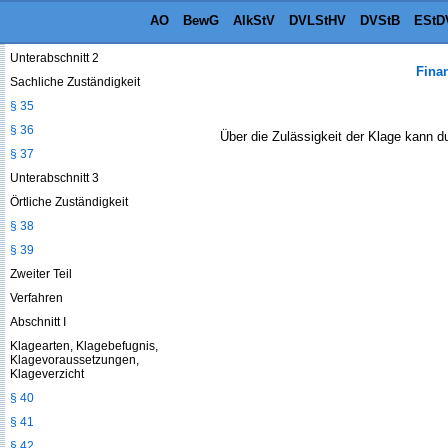
§ 33
AO
BewG
AlkStV
DVLStHV
DVStB
EStD
§ 34
Unterabschnitt 2
Fina
Sachliche Zuständigkeit
§ 35
§ 36
Über die Zulässigkeit der Klage kann d
§ 37
Unterabschnitt 3
Örtliche Zuständigkeit
§ 38
§ 39
Zweiter Teil
Verfahren
Abschnitt I
Klagearten, Klagebefugnis,
Klagevoraussetzungen,
Klageverzicht
§ 40
§ 41
§ 42