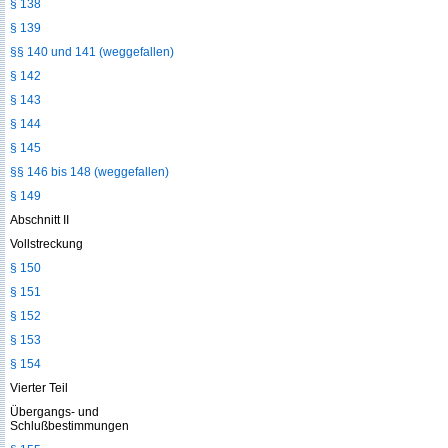
§ 138
§ 139
§§ 140 und 141 (weggefallen)
§ 142
§ 143
§ 144
§ 145
§§ 146 bis 148 (weggefallen)
§ 149
Abschnitt II
Vollstreckung
§ 150
§ 151
§ 152
§ 153
§ 154
Vierter Teil
Übergangs- und
Schlußbestimmungen