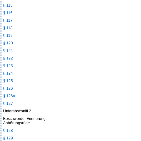
§ 115
§ 116
§ 117
§ 118
§ 119
§ 120
§ 121
§ 122
§ 123
§ 124
§ 125
§ 126
§ 126a
§ 127
Unterabschnitt 2
Beschwerde, Erinnerung,
Anhörungsrüge
§ 128
§ 129