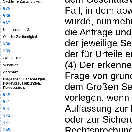
Sachliche Zuständigkeit
Fall, in dem ab
§ 35
§ 36
wurde, nunmehr
§ 37
die Anfrage und
Unterabschnitt 3
Örtliche Zuständigkeit
der jeweilige S
§ 38
der für Urteile 
§ 39
Zweiter Teil
(4) Der erkenn
Verfahren
Abschnitt I
Frage von grun
Klagearten, Klagebefugnis,
Klagevoraussetzungen,
dem Großen Sen
Klageverzicht
vorlegen, wenn 
§ 40
§ 41
Auffassung zur 
§ 42
§ 43
oder zur Sicher
§ 44
Rechtsprechung e
§ 45