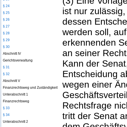
(3) Eine Vorla
§ 24
ist nur zulässig
§ 25
dessen Entsch
§ 26
§ 27
werden soll, au
§ 28
erkennenden Sen
§ 29
§ 30
an seiner Recht
Abschnitt IV
Gerichtsverwaltung
Kann der Senat
§ 31
Entscheidung a
§ 32
Abschnitt V
wegen einer Än
Finanzrechtsweg und Zuständigkeit
Geschäftsvertei
Unterabschnitt 1
Finanzrechtsweg
Rechtsfrage nic
§ 33
tritt der Senat 
§ 34
Unterabschnitt 2
dem Geschäftsve