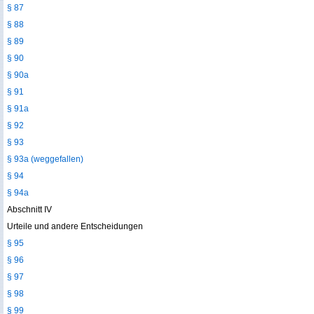
§ 87
§ 88
§ 89
§ 90
§ 90a
§ 91
§ 91a
§ 92
§ 93
§ 93a (weggefallen)
§ 94
§ 94a
Abschnitt IV
Urteile und andere Entscheidungen
§ 95
§ 96
§ 97
§ 98
§ 99