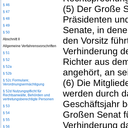
§ 46
(5) Der Große 
§ 47
Präsidenten und
§ 48
§ 49
Senate, in dene
§ 50
den Vorsitz führ
Abschnitt II
Allgemeine Verfahrensvorschriften
Verhinderung des
§ 51
Richter aus de
§ 52
§ 52a
angehört, an sei
§ 52b
(6) Die Mitglied
§ 52c Formulare;
Verordnungsermächtigung
werden durch da
§ 52d Nutzungspflicht für
Rechtsanwälte, Behörden und
vertretungsberechtigte Personen
Geschäftsjahr be
§ 53
Großen Senat fü
§ 54
§ 55
Verhinderung da
§ 56