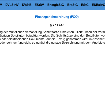
tV
DVLStHV
DVStB
EStDV
EnergieStG
ErbStG
EStG
EUBeitr
Finanzgerichtsordnung (FGO)
§ 77 FGO
tung der mündlichen Verhandlung Schriftsätze einreichen. Hierzu kann der Vors
e übrigen Beteiligten beigefügt werden. Die Schriftsätze sind den Beteiligten 
en oder elektronischen Dokumente, auf die Bezug genommen wird, in Abschrift
der sehr umfangreich, so genügt die genaue Bezeichnung mit dem Anerbieten