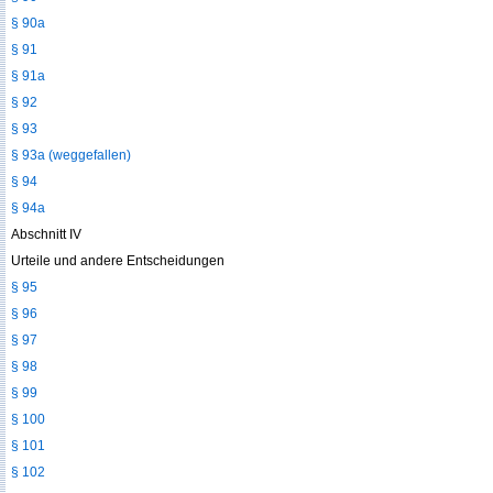
§ 90a
§ 91
§ 91a
§ 92
§ 93
§ 93a (weggefallen)
§ 94
§ 94a
Abschnitt IV
Urteile und andere Entscheidungen
§ 95
§ 96
§ 97
§ 98
§ 99
§ 100
§ 101
§ 102