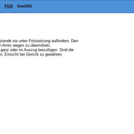
G
FGO
GewStG
itzende sie unter Fristsetzung auffordern. Den
von Amts wegen zu übermitteln.
 ganz oder im Auszug beizufügen. Sind die
, Einsicht bei Gericht zu gewähren.