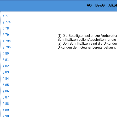
§ 75
AO
BewG
AlkS
§ 76
§ 77
§ 77a
§ 78
§ 79
(1) Die Beteiligten sollen zur Vorberei
Schriftsätzen sollen Abschriften für di
§ 79a
(2) Den Schriftsätzen sind die Urkund
§ 79b
Urkunden dem Gegner bereits bekannt o
§ 80
§ 81
§ 82
§ 83
§ 84
§ 85
§ 86
§ 87
§ 88
§ 89
§ 90