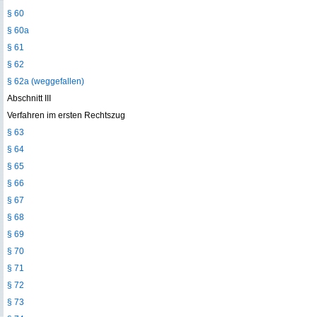
§ 60
§ 60a
§ 61
§ 62
§ 62a (weggefallen)
Abschnitt III
Verfahren im ersten Rechtszug
§ 63
§ 64
§ 65
§ 66
§ 67
§ 68
§ 69
§ 70
§ 71
§ 72
§ 73