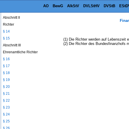
§ 12
AO
BewG
AlkStV
DVLStHV
DVStB
EStD
§ 13
Abschnitt II
Fina
Richter
§ 14
§ 15
(1) Die Richter werden auf Lebenszeit 
(2) Die Richter des Bundesfinanzhofs 
Abschnitt III
Ehrenamtliche Richter
§ 16
§ 17
§ 18
§ 19
§ 20
§ 21
§ 22
§ 23
§ 24
§ 25
§ 26