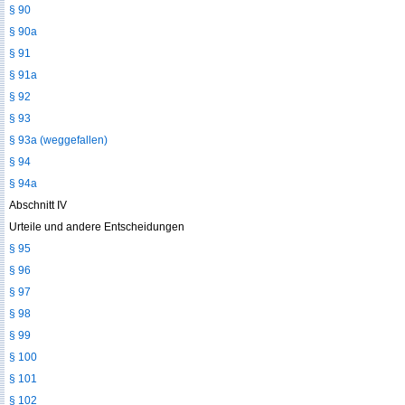
§ 90
§ 90a
§ 91
§ 91a
§ 92
§ 93
§ 93a (weggefallen)
§ 94
§ 94a
Abschnitt IV
Urteile und andere Entscheidungen
§ 95
§ 96
§ 97
§ 98
§ 99
§ 100
§ 101
§ 102