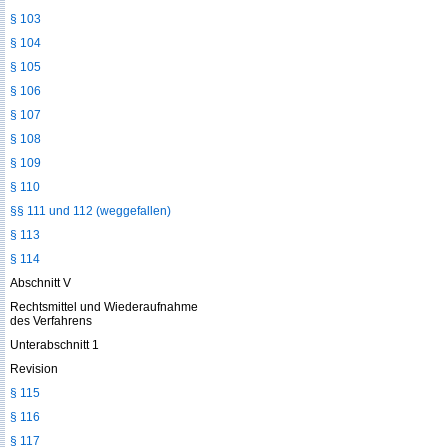
§ 103
§ 104
§ 105
§ 106
§ 107
§ 108
§ 109
§ 110
§§ 111 und 112 (weggefallen)
§ 113
§ 114
Abschnitt V
Rechtsmittel und Wiederaufnahme
des Verfahrens
Unterabschnitt 1
Revision
§ 115
§ 116
§ 117