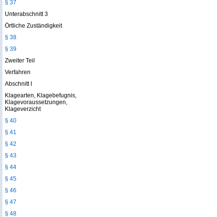
§ 37
Unterabschnitt 3
Örtliche Zuständigkeit
§ 38
§ 39
Zweiter Teil
Verfahren
Abschnitt I
Klagearten, Klagebefugnis,
Klagevoraussetzungen,
Klageverzicht
§ 40
§ 41
§ 42
§ 43
§ 44
§ 45
§ 46
§ 47
§ 48