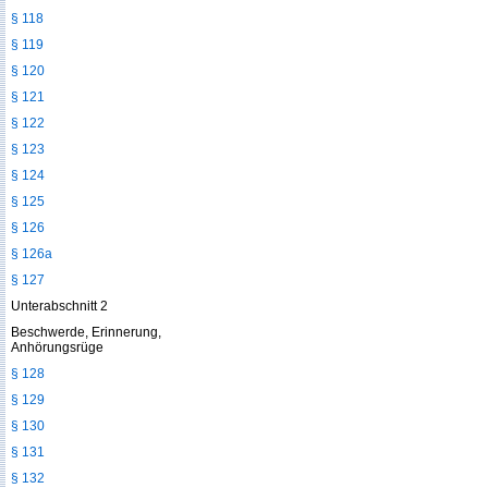
§ 118
§ 119
§ 120
§ 121
§ 122
§ 123
§ 124
§ 125
§ 126
§ 126a
§ 127
Unterabschnitt 2
Beschwerde, Erinnerung,
Anhörungsrüge
§ 128
§ 129
§ 130
§ 131
§ 132