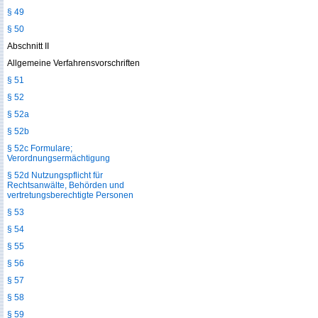
§ 49
§ 50
Abschnitt II
Allgemeine Verfahrensvorschriften
§ 51
§ 52
§ 52a
§ 52b
§ 52c Formulare;
Verordnungsermächtigung
§ 52d Nutzungspflicht für
Rechtsanwälte, Behörden und
vertretungsberechtigte Personen
§ 53
§ 54
§ 55
§ 56
§ 57
§ 58
§ 59