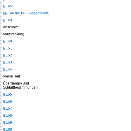
§ 145
§§ 146 bis 148 (weggefallen)
§ 149
Abschnitt II
Vollstreckung
§ 150
§ 151
§ 152
§ 153
§ 154
Vierter Teil
Übergangs- und
Schlußbestimmungen
§ 155
§ 156
§ 157
§ 158
§ 159
§ 160