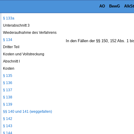
§ 132
AO
BewG
AlkS
§ 133
§ 133a
Unterabschnitt 3
Wiederaufnahme des Verfahrens
§ 134
In den Fällen der §§ 150, 152 Abs. 1 bi
Dritter Teil
Kosten und Vollstreckung
Abschnitt I
Kosten
§ 135
§ 136
§ 137
§ 138
§ 139
§§ 140 und 141 (weggefallen)
§ 142
§ 143
§ 144