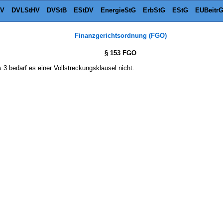
tV
DVLStHV
DVStB
EStDV
EnergieStG
ErbStG
EStG
EUBeitr
Finanzgerichtsordnung (FGO)
§ 153 FGO
s 3 bedarf es einer Vollstreckungsklausel nicht.