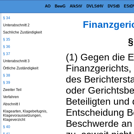
Finanzrechtsweg
AO
BewG
AlkStV
DVLStHV
DVStB
EStD
§ 33
§ 34
Finanzger
Unterabschnitt 2
Sachliche Zuständigkeit
§
§ 35
§ 36
§ 37
(1) Gegen die 
Unterabschnitt 3
Finanzgerichts,
Örtliche Zuständigkeit
§ 38
des Berichterstat
§ 39
oder Gerichtsbe
Zweiter Teil
Verfahren
Beteiligten und
Abschnitt I
Entscheidung Be
Klagearten, Klagebefugnis,
Klagevoraussetzungen,
Klageverzicht
Beschwerde an 
§ 40