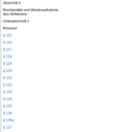
Abschnitt V
Rechtsmittel und Wiederaufnahme
des Verfahrens
Unterabschnitt 1
Revision
§ 115
§ 116
§ 117
§ 118
§ 119
§ 120
§ 121
§ 122
§ 123
§ 124
§ 125
§ 126
§ 126a
§ 127