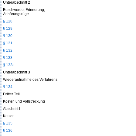
Unterabschnitt 2
Beschwerde, Erinnerung,
Anhörungsrüge
§ 128
§ 129
§ 130
§ 131
§ 132
§ 133
§ 133a
Unterabschnitt 3
Wiederaufnahme des Verfahrens
§ 134
Dritter Teil
Kosten und Vollstreckung
Abschnitt I
Kosten
§ 135
§ 136