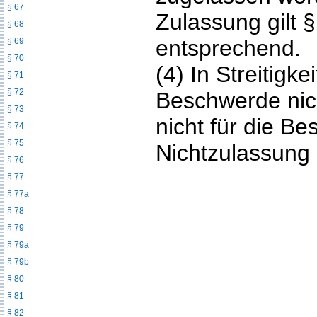
§ 67
Zulassung gilt 
§ 68
entsprechend.
§ 69
§ 70
(4) In Streitigke
§ 71
§ 72
Beschwerde nich
§ 73
nicht für die B
§ 74
§ 75
Nichtzulassung 
§ 76
§ 77
§ 77a
§ 78
§ 79
§ 79a
§ 79b
§ 80
§ 81
§ 82