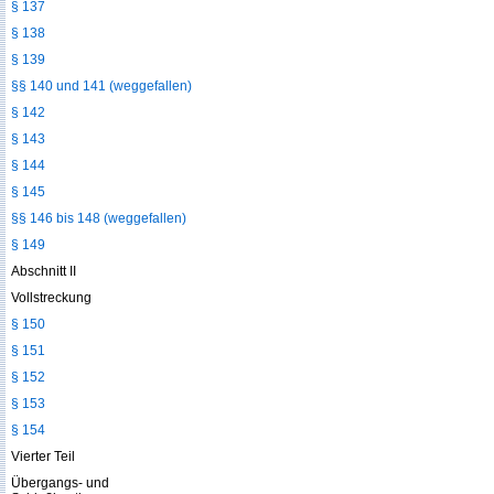
§ 137
§ 138
§ 139
§§ 140 und 141 (weggefallen)
§ 142
§ 143
§ 144
§ 145
§§ 146 bis 148 (weggefallen)
§ 149
Abschnitt II
Vollstreckung
§ 150
§ 151
§ 152
§ 153
§ 154
Vierter Teil
Übergangs- und