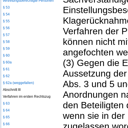
vertretungsberechtigte Personen
Einstellungsbe
§ 53
§ 54
Klagerücknahme
§ 55
§ 56
Verfahren der P
§ 57
können nicht m
§ 58
§ 59
angefochten we
§ 60
(3) Gegen die E
§ 60a
§ 61
Aussetzung der
§ 62
Abs. 3 und 5 un
§ 62a (weggefallen)
Abschnitt III
Anordnungen na
Verfahren im ersten Rechtszug
den Beteiligten
§ 63
§ 64
wenn sie in der
§ 65
zugelassen word
§ 66