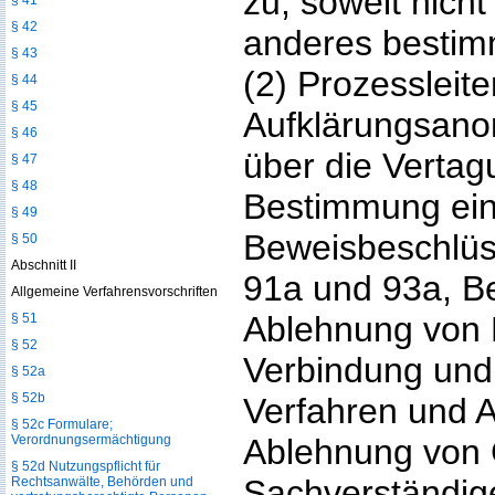
zu, soweit nich
§ 41
§ 42
anderes bestimm
§ 43
(2) Prozessleit
§ 44
§ 45
Aufklärungsano
§ 46
über die Vertag
§ 47
§ 48
Bestimmung eine
§ 49
Beweisbeschlüs
§ 50
Abschnitt II
91a und 93a, B
Allgemeine Verfahrensvorschriften
Ablehnung von 
§ 51
§ 52
Verbindung und
§ 52a
§ 52b
Verfahren und 
§ 52c Formulare;
Verordnungsermächtigung
Ablehnung von 
§ 52d Nutzungspflicht für
Sachverständig
Rechtsanwälte, Behörden und