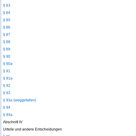
§ 83
§ 84
§ 85
§ 86
§ 87
§ 88
§ 89
§ 90
§ 90a
§ 91
§ 91a
§ 92
§ 93
§ 93a (weggefallen)
§ 94
§ 94a
Abschnitt IV
Urteile und andere Entscheidungen