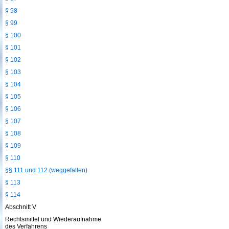
§ 98
§ 99
§ 100
§ 101
§ 102
§ 103
§ 104
§ 105
§ 106
§ 107
§ 108
§ 109
§ 110
§§ 111 und 112 (weggefallen)
§ 113
§ 114
Abschnitt V
Rechtsmittel und Wiederaufnahme
des Verfahrens