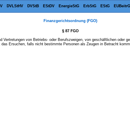
tV
DVLStHV
DVStB
EStDV
EnergieStG
ErbStG
EStG
EUBeitr
Finanzgerichtsordnung (FGO)
§ 87 FGO
 Vertretungen von Betriebs- oder Berufszweigen, von geschäftlichen oder g
st das Ersuchen, falls nicht bestimmte Personen als Zeugen in Betracht kom