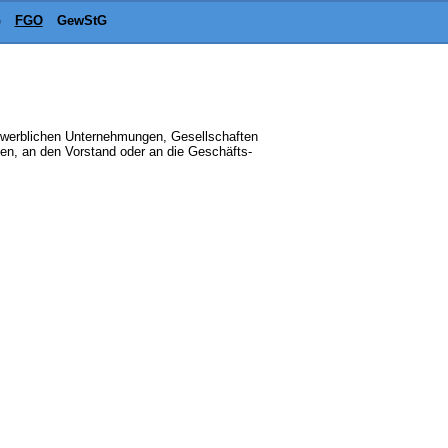
G
FGO
GewStG
ewerblichen Unternehmungen, Gesellschaften
men, an den Vorstand oder an die Geschäfts-