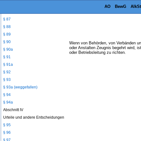
§ 85
AO
BewG
AlkS
§ 86
§ 87
§ 88
§ 89
§ 90
Wenn von Behörden, von Verbänden und
oder Anstalten Zeugnis begehrt wird, i
§ 90a
oder Betriebsleitung zu richten.
§ 91
§ 91a
§ 92
§ 93
§ 93a (weggefallen)
§ 94
§ 94a
Abschnitt IV
Urteile und andere Entscheidungen
§ 95
§ 96
§ 97