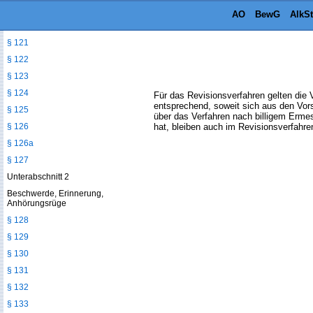
§ 119
AO
BewG
AlkS
§ 120
§ 121
§ 122
§ 123
§ 124
Für das Revisionsverfahren gelten die 
entsprechend, soweit sich aus den Vors
§ 125
über das Verfahren nach billigem Erme
§ 126
hat, bleiben auch im Revisionsverfahr
§ 126a
§ 127
Unterabschnitt 2
Beschwerde, Erinnerung,
Anhörungsrüge
§ 128
§ 129
§ 130
§ 131
§ 132
§ 133