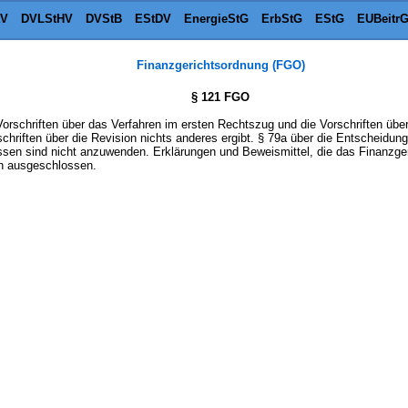
tV
DVLStHV
DVStB
EStDV
EnergieStG
ErbStG
EStG
EUBeitr
Finanzgerichtsordnung (FGO)
§ 121 FGO
Vorschriften über das Verfahren im ersten Rechtszug und die Vorschriften übe
chriften über die Revision nichts anderes ergibt. § 79a über die Entscheidun
ssen sind nicht anzuwenden. Erklärungen und Beweismittel, die das Finanzg
en ausgeschlossen.