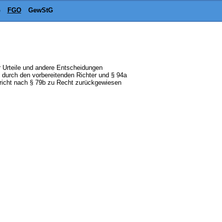
G
FGO
GewStG
r Urteile und andere Entscheidungen
g durch den vorbereitenden Richter und § 94a
ericht nach § 79b zu Recht zurückgewiesen