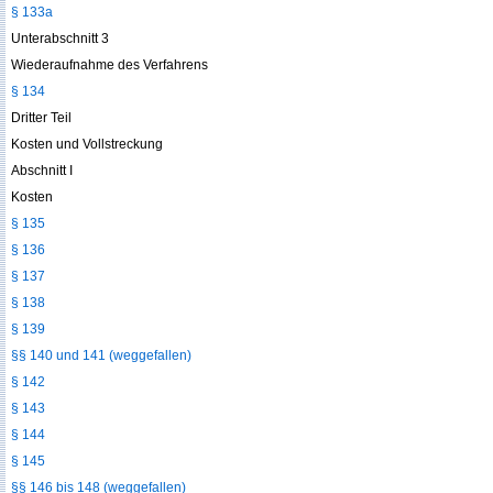
§ 133a
Unterabschnitt 3
Wiederaufnahme des Verfahrens
§ 134
Dritter Teil
Kosten und Vollstreckung
Abschnitt I
Kosten
§ 135
§ 136
§ 137
§ 138
§ 139
§§ 140 und 141 (weggefallen)
§ 142
§ 143
§ 144
§ 145
§§ 146 bis 148 (weggefallen)