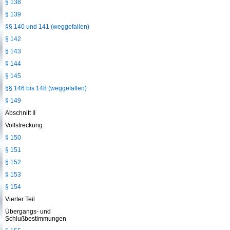
§ 138
§ 139
§§ 140 und 141 (weggefallen)
§ 142
§ 143
§ 144
§ 145
§§ 146 bis 148 (weggefallen)
§ 149
Abschnitt II
Vollstreckung
§ 150
§ 151
§ 152
§ 153
§ 154
Vierter Teil
Übergangs- und
Schlußbestimmungen