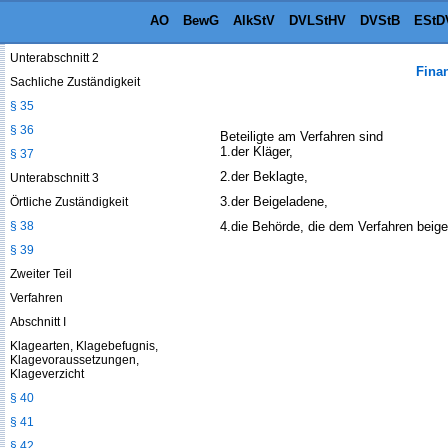
§ 33
AO
BewG
AlkStV
DVLStHV
DVStB
EStD
§ 34
Unterabschnitt 2
Fina
Sachliche Zuständigkeit
§ 35
§ 36
Beteiligte am Verfahren sind
1.
der Kläger,
§ 37
2.
der Beklagte,
Unterabschnitt 3
3.
der Beigeladene,
Örtliche Zuständigkeit
§ 38
4.
die Behörde, die dem Verfahren beiget
§ 39
Zweiter Teil
Verfahren
Abschnitt I
Klagearten, Klagebefugnis,
Klagevoraussetzungen,
Klageverzicht
§ 40
§ 41
§ 42