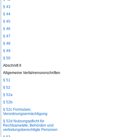
§ 43
§ 44
§ 45
§ 46
§ 47
§ 48
§ 49
§ 50
Abschnitt II
Allgemeine Verfahrensvorschriften
§ 51
§ 52
§ 52a
§ 52b
§ 52c Formulare;
Verordnungsermächtigung
§ 52d Nutzungspflicht für
Rechtsanwälte, Behörden und
vertretungsberechtigte Personen