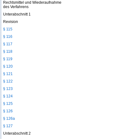
Rechtsmittel und Wiederaufnahme
des Verfahrens
Unterabschnitt 1
Revision
§ 115
§ 116
§ 117
§ 118
§ 119
§ 120
§ 121
§ 122
§ 123
§ 124
§ 125
§ 126
§ 126a
§ 127
Unterabschnitt 2