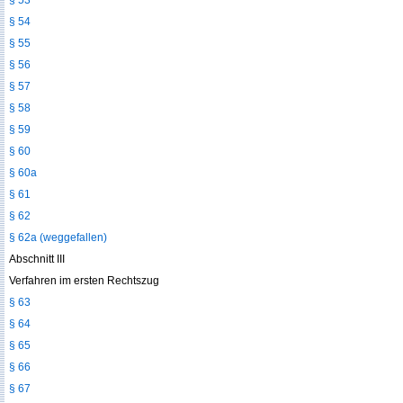
§ 53
§ 54
§ 55
§ 56
§ 57
§ 58
§ 59
§ 60
§ 60a
§ 61
§ 62
§ 62a (weggefallen)
Abschnitt III
Verfahren im ersten Rechtszug
§ 63
§ 64
§ 65
§ 66
§ 67