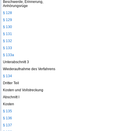
Beschwerde, Erinnerung,
Anhörungsrüge
§ 128
§ 129
§ 130
§ 131
§ 132
§ 133
§ 133a
Unterabschnitt 3
Wiederaufnahme des Verfahrens
§ 134
Dritter Teil
Kosten und Vollstreckung
Abschnitt I
Kosten
§ 135
§ 136
§ 137