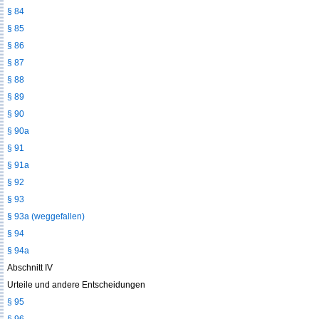
§ 84
§ 85
§ 86
§ 87
§ 88
§ 89
§ 90
§ 90a
§ 91
§ 91a
§ 92
§ 93
§ 93a (weggefallen)
§ 94
§ 94a
Abschnitt IV
Urteile und andere Entscheidungen
§ 95