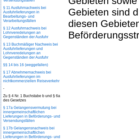
Gebieten sowie
Versendungsfällen
§ 11 Ausfuhrnachweis bei
Gebieten sind d
Ausfuhrlieferungen in
Bearbeitungs- und
diesen Gebieten
Verarbeitungsfällen
§ 12 Ausfuhrnachweis bei
Beförderungsst
Lohnveredelungen an
Gegenständen der Ausfuhr
§ 13 Buchmäßiger Nachweis bei
Ausfuhrlieferungen und
Lohnveredelungen an
Gegenständen der Ausfuhr
§§ 14 bis 16 (weggefallen)
§ 17 Abnehmernachweis bei
Ausfuhrlieferungen im
nichtkommerziellen Reiseverkehr
-
Zu § 4 Nr. 1 Buchstabe b und § 6a
des Gesetzes
§ 17a Gelangensvermutung bei
innergemeinschaftlichen
Lieferungen in Beförderungs- und
Versendungsfällen
§ 17b Gelangensnachweis bei
innergemeinschaftlichen
Lieferungen in Beförderungs- und