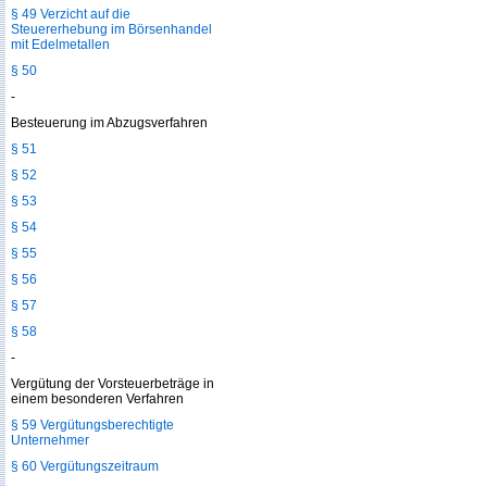
§ 49 Verzicht auf die
Steuererhebung im Börsenhandel
mit Edelmetallen
§ 50
-
Besteuerung im Abzugsverfahren
§ 51
§ 52
§ 53
§ 54
§ 55
§ 56
§ 57
§ 58
-
Vergütung der Vorsteuerbeträge in
einem besonderen Verfahren
§ 59 Vergütungsberechtigte
Unternehmer
§ 60 Vergütungszeitraum