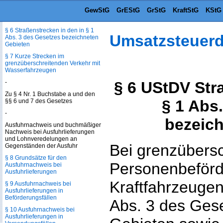
Schienenbahnverkehr
GewStG
GrEStG
GrStG
KraftStG
KStG
§ 5 (weggefallen)
§ 6 Straßenstrecken in den in § 1
Umsatzsteuer
Abs. 3 des Gesetzes bezeichneten
Gebieten
§ 7 Kurze Strecken im
grenzüberschreitenden Verkehr mit
Wasserfahrzeugen
-
§ 6 UStDV Str
Zu § 4 Nr. 1 Buchstabe a und den
§ 1 Abs
§§ 6 und 7 des Gesetzes
-
bezeic
Ausfuhrnachweis und buchmäßiger
Nachweis bei Ausfuhrlieferungen
und Lohnveredelungen an
Bei grenzübers
Gegenständen der Ausfuhr
§ 8 Grundsätze für den
Personenbeförd
Ausfuhrnachweis bei
Ausfuhrlieferungen
Kraftfahrzeugen
§ 9 Ausfuhrnachweis bei
Ausfuhrlieferungen in
Beförderungsfällen
Abs. 3 des Ges
§ 10 Ausfuhrnachweis bei
Ausfuhrlieferungen in