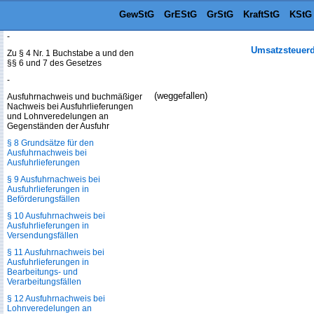
§ 7 Kurze Strecken im
grenzüberschreitenden Verkehr mit
GewStG
GrEStG
GrStG
KraftStG
KStG
Wasserfahrzeugen
-
Umsatzsteuer
Zu § 4 Nr. 1 Buchstabe a und den
§§ 6 und 7 des Gesetzes
-
(weggefallen)
Ausfuhrnachweis und buchmäßiger
Nachweis bei Ausfuhrlieferungen
und Lohnveredelungen an
Gegenständen der Ausfuhr
§ 8 Grundsätze für den
Ausfuhrnachweis bei
Ausfuhrlieferungen
§ 9 Ausfuhrnachweis bei
Ausfuhrlieferungen in
Beförderungsfällen
§ 10 Ausfuhrnachweis bei
Ausfuhrlieferungen in
Versendungsfällen
§ 11 Ausfuhrnachweis bei
Ausfuhrlieferungen in
Bearbeitungs- und
Verarbeitungsfällen
§ 12 Ausfuhrnachweis bei
Lohnveredelungen an