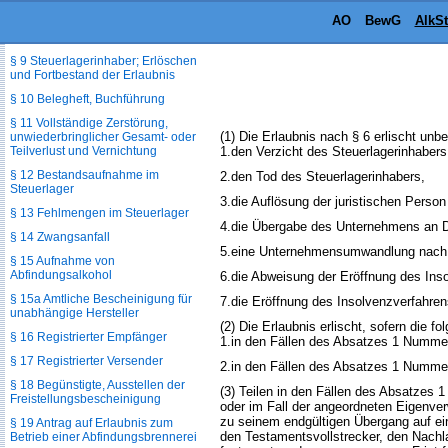
§ 7a Überprüfung der Erlaubnis
AO
BewG
AlkS
§ 8 Änderung von Verhältnissen
§ 9 Steuerlagerinhaber; Erlöschen
und Fortbestand der Erlaubnis
§ 10 Belegheft, Buchführung
§ 11 Vollständige Zerstörung,
(1) Die Erlaubnis nach § 6 erlischt u
unwiederbringlicher Gesamt- oder
Teilverlust und Vernichtung
1.
den Verzicht des Steuerlagerinhabers
§ 12 Bestandsaufnahme im
2.
den Tod des Steuerlagerinhabers,
Steuerlager
3.
die Auflösung der juristischen Person
§ 13 Fehlmengen im Steuerlager
4.
die Übergabe des Unternehmens an Dr
§ 14 Zwangsanfall
5.
eine Unternehmensumwandlung nach 
§ 15 Aufnahme von
Abfindungsalkohol
6.
die Abweisung der Eröffnung des In
§ 15a Amtliche Bescheinigung für
7.
die Eröffnung des Insolvenzverfahre
unabhängige Hersteller
(2) Die Erlaubnis erlischt, sofern die
§ 16 Registrierter Empfänger
1.
in den Fällen des Absatzes 1 Nummer
§ 17 Registrierter Versender
2.
in den Fällen des Absatzes 1 Numme
§ 18 Begünstigte, Ausstellen der
(3) Teilen in den Fällen des Absatzes 1
Freistellungsbescheinigung
oder im Fall der angeordneten Eigenver
zu seinem endgültigen Übergang auf ein
§ 19 Antrag auf Erlaubnis zum
den Testamentsvollstrecker, den Nachla
Betrieb einer Abfindungsbrennerei