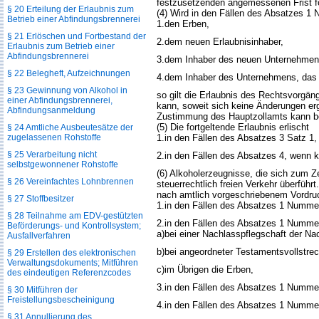
festzusetzenden angemessenen Frist fo
§ 20 Erteilung der Erlaubnis zum
(4) Wird in den Fällen des Absatzes 1
Betrieb einer Abfindungsbrennerei
1.
den Erben,
§ 21 Erlöschen und Fortbestand der
2.
dem neuen Erlaubnisinhaber,
Erlaubnis zum Betrieb einer
Abfindungsbrennerei
3.
dem Inhaber des neuen Unternehmen
§ 22 Belegheft, Aufzeichnungen
4.
dem Inhaber des Unternehmens, das d
§ 23 Gewinnung von Alkohol in
so gilt die Erlaubnis des Rechtsvorgäng
einer Abfindungsbrennerei,
kann, soweit sich keine Änderungen er
Abfindungsanmeldung
Zustimmung des Hauptzollamts kann bei
(5) Die fortgeltende Erlaubnis erlischt
§ 24 Amtliche Ausbeutesätze der
zugelassenen Rohstoffe
1.
in den Fällen des Absatzes 3 Satz 1, 
§ 25 Verarbeitung nicht
2.
in den Fällen des Absatzes 4, wenn ke
selbstgewonnener Rohstoffe
(6) Alkoholerzeugnisse, die sich zum Z
§ 26 Vereinfachtes Lohnbrennen
steuerrechtlich freien Verkehr überfüh
nach amtlich vorgeschriebenem Vordr
§ 27 Stoffbesitzer
1.
in den Fällen des Absatzes 1 Nummer 
§ 28 Teilnahme am EDV-gestützten
2.
in den Fällen des Absatzes 1 Numme
Beförderungs- und Kontrollsystem;
a)
bei einer Nachlasspflegschaft der Nac
Ausfallverfahren
b)
bei angeordneter Testamentsvollstre
§ 29 Erstellen des elektronischen
Verwaltungsdokuments; Mitführen
c)
im Übrigen die Erben,
des eindeutigen Referenzcodes
3.
in den Fällen des Absatzes 1 Nummer
§ 30 Mitführen der
Freistellungsbescheinigung
4.
in den Fällen des Absatzes 1 Nummer
§ 31 Annullierung des