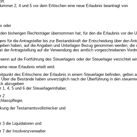
rt.
 Nummer 2, 4 und 5 vor dem Erlöschen eine neue Erlaubnis beantragt von
s oder
en bisherigen Rechtsträger übernommen hat, für den die Erlaubnis vor der U
ers für die Antragsteller bis zur Bestandskraft der Entscheidung über den Antr
geben haben, auf die Angaben und Unterlagen Bezug genommen werden, die de
 der Antragstellung auf die Verwendung des amtlich vorgeschriebenen Vordr
wenn auf die Fortführung des Steuerlagers oder der Steuerlager verzichtet wir
ine neue Erlaubnis erteilt wird.
eitpunkt des Erlöschens der Erlaubnis in einem Steuerlager befinden, gelten 
rt. Über die Bestände haben unverzüglich nach der Überführung in den steuerre
uck abzugeben
1, 4, 5 und 6 der Steuerlagerinhaber,
r 2
hlasspfleger,
ckung der Testamentsvollstrecker und
 3 die Liquidatoren und
 7 der Insolvenzverwalter