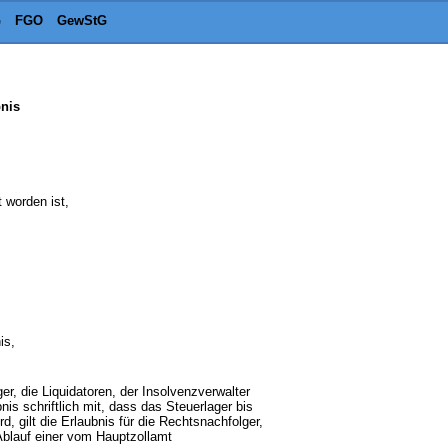
G
FGO
GewStG
bnis
 worden ist,
is,
r, die Liquidatoren, der Insolvenzverwalter
s schriftlich mit, dass das Steuerlager bis
 gilt die Erlaubnis für die Rechtsnachfolger,
Ablauf einer vom Hauptzollamt