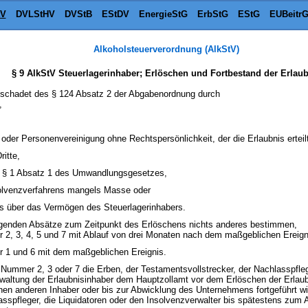
tV
DVLStHV
DVStB
EStDV
EnergieStG
ErbStG
EStG
EUBeitr
Alkoholsteuerverordnung (AlkStV)
§ 9 AlkStV Steuerlagerinhaber; Erlöschen und Fortbestand der Erlau
nbeschadet des § 124 Absatz 2 der Abgabenordnung durch
,
 oder Personenvereinigung ohne Rechtspersönlichkeit, der die Erlaubnis erteilt
itte,
§ 1 Absatz 1 des Umwandlungsgesetzes,
solvenzverfahrens mangels Masse oder
ns über das Vermögen des Steuerlagerinhabers.
 folgenden Absätze zum Zeitpunkt des Erlöschens nichts anderes bestimmen,
 2, 3, 4, 5 und 7 mit Ablauf von drei Monaten nach dem maßgeblichen Ereign
r 1 und 6 mit dem maßgeblichen Ereignis.
 Nummer 2, 3 oder 7 die Erben, der Testamentsvollstrecker, der Nachlasspflege
waltung der Erlaubnisinhaber dem Hauptzollamt vor dem Erlöschen der Erlaubni
en anderen Inhaber oder bis zur Abwicklung des Unternehmens fortgeführt wird,
sspfleger, die Liquidatoren oder den Insolvenzverwalter bis spätestens zum 