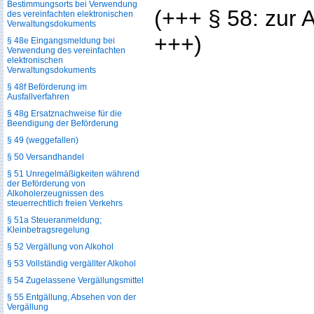
Bestimmungsorts bei Verwendung
(+++ § 58: zur 
des vereinfachten elektronischen
Verwaltungsdokuments
+++)
§ 48e Eingangsmeldung bei
Verwendung des vereinfachten
elektronischen
Verwaltungsdokuments
§ 48f Beförderung im
Ausfallverfahren
§ 48g Ersatznachweise für die
Beendigung der Beförderung
§ 49 (weggefallen)
§ 50 Versandhandel
§ 51 Unregelmäßigkeiten während
der Beförderung von
Alkoholerzeugnissen des
steuerrechtlich freien Verkehrs
§ 51a Steueranmeldung;
Kleinbetragsregelung
§ 52 Vergällung von Alkohol
§ 53 Vollständig vergällter Alkohol
§ 54 Zugelassene Vergällungsmittel
§ 55 Entgällung, Absehen von der
Vergällung