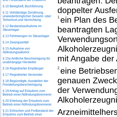
beantragen. Dem
und Fortbestand der Erlaubnis
§ 10 Belegheft, Buchführung
doppelter Ausfe
§ 11 Vollständige Zerstörung,
unwiederbringlicher Gesamt- oder
1.
ein Plan des Be
Teilverlust und Vernichtung
§ 12 Bestandsaufnahme im
beantragten La
Steuerlager
§ 13 Fehlmengen im Steuerlager
Verwendungsort
§ 14 Zwangsanfall
Alkoholerzeugni
§ 15 Aufnahme von
Abfindungsalkohol
mit Angabe der 
§ 15a Amtliche Bescheinigung für
unabhängige Hersteller
2.
eine Betriebse
§ 16 Registrierter Empfänger
§ 17 Registrierter Versender
genauen Zweck 
§ 18 Begünstigte, Ausstellen der
Freistellungsbescheinigung
der Verwendung
§ 19 Antrag auf Erlaubnis zum
Betrieb einer Abfindungsbrennerei
Alkoholerzeugni
§ 20 Erteilung der Erlaubnis zum
Betrieb einer Abfindungsbrennerei
Arzneimittelher
§ 21 Erlöschen und Fortbestand der
Erlaubnis zum Betrieb einer