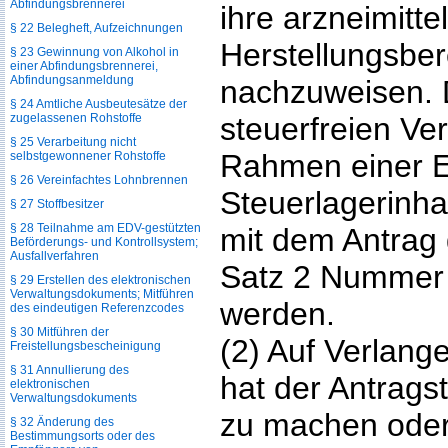
Abfindungsbrennerei
ihre arzneimitte
§ 22 Belegheft, Aufzeichnungen
Herstellungsbe
§ 23 Gewinnung von Alkohol in
einer Abfindungsbrennerei,
Abfindungsanmeldung
nachzuweisen. D
§ 24 Amtliche Ausbeutesätze der
zugelassenen Rohstoffe
steuerfreien V
§ 25 Verarbeitung nicht
Rahmen einer E
selbstgewonnener Rohstoffe
§ 26 Vereinfachtes Lohnbrennen
Steuerlagerinha
§ 27 Stoffbesitzer
§ 28 Teilnahme am EDV-gestützten
mit dem Antrag 
Beförderungs- und Kontrollsystem;
Ausfallverfahren
Satz 2 Nummer 
§ 29 Erstellen des elektronischen
Verwaltungsdokuments; Mitführen
werden.
des eindeutigen Referenzcodes
§ 30 Mitführen der
(2) Auf Verlang
Freistellungsbescheinigung
§ 31 Annullierung des
hat der Antrags
elektronischen
Verwaltungsdokuments
zu machen oder
§ 32 Änderung des
Bestimmungsorts oder des