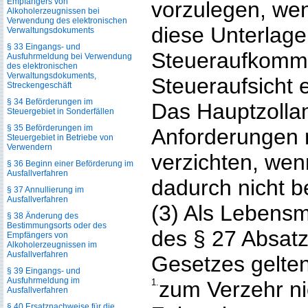
Empfängers von
vorzulegen, we
Alkoholerzeugnissen bei
Verwendung des elektronischen
diese Unterlage
Verwaltungsdokuments
§ 33 Eingangs- und
Steueraufkomme
Ausfuhrmeldung bei Verwendung
des elektronischen
Verwaltungsdokuments,
Steueraufsicht e
Streckengeschäft
§ 34 Beförderungen im
Das Hauptzolla
Steuergebiet in Sonderfällen
§ 35 Beförderungen im
Anforderungen 
Steuergebiet in Betriebe von
Verwendern
verzichten, we
§ 36 Beginn einer Beförderung im
Ausfallverfahren
dadurch nicht b
§ 37 Annullierung im
Ausfallverfahren
(3) Als Lebensm
§ 38 Änderung des
Bestimmungsorts oder des
des § 27 Absat
Empfängers von
Alkoholerzeugnissen im
Ausfallverfahren
Gesetzes gelte
§ 39 Eingangs- und
Ausfuhrmeldung im
1.
zum Verzehr ni
Ausfallverfahren
§ 40 Ersatznachweise für die