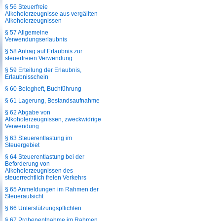
§ 56 Steuerfreie
Alkoholerzeugnisse aus vergällten
Alkoholerzeugnissen
§ 57 Allgemeine
Verwendungserlaubnis
§ 58 Antrag auf Erlaubnis zur
steuerfreien Verwendung
§ 59 Erteilung der Erlaubnis,
Erlaubnisschein
§ 60 Belegheft, Buchführung
§ 61 Lagerung, Bestandsaufnahme
§ 62 Abgabe von
Alkoholerzeugnissen, zweckwidrige
Verwendung
§ 63 Steuerentlastung im
Steuergebiet
§ 64 Steuerentlastung bei der
Beförderung von
Alkoholerzeugnissen des
steuerrechtlich freien Verkehrs
§ 65 Anmeldungen im Rahmen der
Steueraufsicht
§ 66 Unterstützungspflichten
§ 67 Probenentnahme im Rahmen