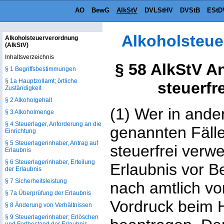
AO
BewG
AlkStV
DVLStHV
DVStB
EStD
Alkoholsteue
Alkoholsteuerverordnung
(AlkStV)
Inhaltsverzeichnis
§ 58 AlkStV An
§ 1 Begriffsbestimmungen
§ 1a Hauptzollamt; örtliche
steuerf
Zuständigkeit
§ 2 Alkoholgehalt
(1) Wer in ande
§ 3 Alkoholmenge
§ 4 Steuerlager, Anforderung an die
genannten Fäll
Einrichtung
§ 5 Steuerlagerinhaber, Antrag auf
steuerfrei verwe
Erlaubnis
§ 6 Steuerlagerinhaber, Erteilung
Erlaubnis vor 
der Erlaubnis
§ 7 Sicherheitsleistung
nach amtlich v
§ 7a Überprüfung der Erlaubnis
Vordruck beim 
§ 8 Änderung von Verhältnissen
§ 9 Steuerlagerinhaber; Erlöschen