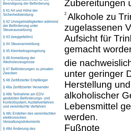
Zubereitungen 
Beendigung der Beförderung
§ 41 Art und Höhe der
2.
Alkohole zu Tr
Sicherheitsleistung
§ 42 Unregelmäßigkeiten während
zugelassenen Ve
der Beförderung unter
Steueraussetzung
Aufsicht für Tr
§ 43 (weggefallen)
§ 44 Steueranmeldung
gemacht worden
§ 45 Kleinbetragsregelung
§ 46 Anmeldung der
die nachweislic
Alkoholerzeugnisse
§ 47 Beförderungen zu privaten
unter geringer 
Zwecken
§ 48 Zertifizierter Empfänger
Herstellung und
§ 48a Zertifizierter Versender
alkoholischer G
§ 48b Teilnahme am EDV-
gestützten Beförderungs- und
Kontrollsystem; Ausfallverfahren
Lebensmittel ge
und vereinfachte Verfahren
§ 48c Erstellen des vereinfachten
werden.
elektronischen
Verwaltungsdokuments
Fußnote
§ 48d Änderung des