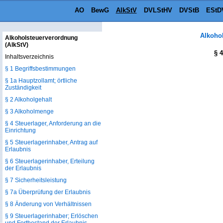
AO
BewG
AlkStV
DVLStHV
DVStB
EStD
Alkoho
Alkoholsteuerverordnung
(AlkStV)
§ 
Inhaltsverzeichnis
§ 1 Begriffsbestimmungen
§ 1a Hauptzollamt; örtliche
Zuständigkeit
§ 2 Alkoholgehalt
§ 3 Alkoholmenge
§ 4 Steuerlager, Anforderung an die
Einrichtung
§ 5 Steuerlagerinhaber, Antrag auf
Erlaubnis
§ 6 Steuerlagerinhaber, Erteilung
der Erlaubnis
§ 7 Sicherheitsleistung
§ 7a Überprüfung der Erlaubnis
§ 8 Änderung von Verhältnissen
§ 9 Steuerlagerinhaber; Erlöschen