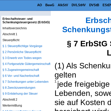
AO
BewG
AlkStV
DVLStHV
DVStB
EStD
Erbsch
Erbschaftsteuer- und
Schenkungsteuergesetz (ErbStG)
Schenkungst
Inhaltsverzeichnis
Abschnitt 1
Steuerpflicht
§ 7 ErbStG
§ 1 Steuerpflichtige Vorgänge
§ 2 Persönliche Steuerpflicht
§ 3 Erwerb von Todes wegen
(1) Als Schenk
§ 4 Fortgesetzte Gütergemeinschaft
§ 5 Zugewinngemeinschaft
gelten
§ 6 Vor- und Nacherbschaft
1.
jede freigebig
§ 7 Schenkungen unter Lebenden
§ 8 Zweckzuwendungen
Lebenden, sowe
§ 9 Entstehung der Steuer
Abschnitt 2
sie auf Kosten
Wertermittlung