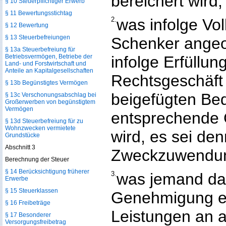
bereichert wird;
§ 10 Steuerpflichtiger Erwerb
§ 11 Bewertungsstichtag
2.
was infolge Vo
§ 12 Bewertung
§ 13 Steuerbefreiungen
Schenker angeo
§ 13a Steuerbefreiung für
Betriebsvermögen, Betriebe der
infolge Erfüllun
Land- und Forstwirtschaft und
Anteile an Kapitalgesellschaften
Rechtsgeschäft
§ 13b Begünstigtes Vermögen
beigefügten Be
§ 13c Verschonungsabschlag bei
Großerwerben von begünstigtem
Vermögen
entsprechende 
§ 13d Steuerbefreiung für zu
Wohnzwecken vermietete
wird, es sei den
Grundstücke
Abschnitt 3
Zweckzuwendung
Berechnung der Steuer
§ 14 Berücksichtigung früherer
3.
was jemand dad
Erwerbe
§ 15 Steuerklassen
Genehmigung e
§ 16 Freibeträge
Leistungen an 
§ 17 Besonderer
Versorgungsfreibetrag