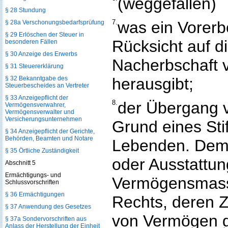
(weggefallen)
§ 28 Stundung
7.
was ein Vorer
§ 28a Verschonungsbedarfsprüfung
§ 29 Erlöschen der Steuer in
Rücksicht auf d
besonderen Fällen
§ 30 Anzeige des Erwerbs
Nacherbschaft vo
§ 31 Steuererklärung
§ 32 Bekanntgabe des
herausgibt;
Steuerbescheides an Vertreter
§ 33 Anzeigepflicht der
8.
der Übergang 
Vermögensverwahrer,
Vermögensverwalter und
Versicherungsunternehmen
Grund eines Sti
§ 34 Anzeigepflicht der Gerichte,
Behörden, Beamten und Notare
Lebenden. Dem s
§ 35 Örtliche Zuständigkeit
oder Ausstattun
Abschnitt 5
Ermächtigungs- und
Vermögensmass
Schlussvorschriften
§ 36 Ermächtigungen
Rechts, deren 
§ 37 Anwendung des Gesetzes
von Vermögen ge
§ 37a Sondervorschriften aus
Anlass der Herstellung der Einheit