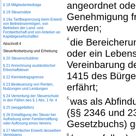
angeordnet ode
§ 18 Mitgliederbeiträge
§ 19 Steuersätze
Genehmigung fr
§ 19a Tarifbegrenzung beim Erwerb
von Betriebsvermögen, von
werden;
Betrieben der Land- und
Forstwirtschaft und von Anteilen an
Kapitalgesellschaften
4.
die Bereicheru
Abschnitt 4
oder ein Lebens
Steuerfestsetzung und Erhebung
§ 20 Steuerschuldner
Vereinbarung d
§ 21 Anrechnung ausländischer
Erbschaftsteuer
1415 des Bürge
§ 22 Kleinbetragsgrenze
erfährt;
§ 23 Besteuerung von Renten,
Nutzungen und Leistungen
§ 24 Verrentung der Steuerschuld
5.
was als Abfindu
in den Fällen des § 1 Abs. 1 Nr. 4
§ 25 (weggefallen)
(§§ 2346 und 2
§ 26 Ermäßigung der Steuer bei
Aufhebung einer Familienstiftung
Gesetzbuchs) g
oder Auflösung eines Vereins
§ 27 Mehrfacher Erwerb desselben
Vermögens
6.