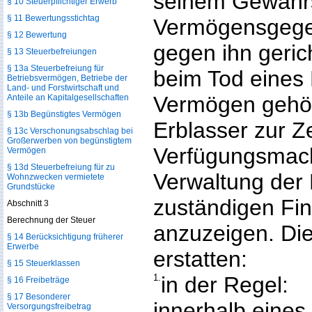
seinem Gewahrs
§ 10 Steuerpflichtiger Erwerb
§ 11 Bewertungsstichtag
Vermögensgegen
§ 12 Bewertung
gegen ihn geric
§ 13 Steuerbefreiungen
§ 13a Steuerbefreiung für
beim Tod eines
Betriebsvermögen, Betriebe der
Land- und Forstwirtschaft und
Vermögen gehör
Anteile an Kapitalgesellschaften
§ 13b Begünstigtes Vermögen
Erblasser zur Z
§ 13c Verschonungsabschlag bei
Großerwerben von begünstigtem
Verfügungsmach
Vermögen
§ 13d Steuerbefreiung für zu
Verwaltung der 
Wohnzwecken vermietete
Grundstücke
zuständigen Fin
Abschnitt 3
Berechnung der Steuer
anzuzeigen. Die
§ 14 Berücksichtigung früherer
Erwerbe
erstatten:
§ 15 Steuerklassen
1.
in der Regel:
§ 16 Freibeträge
§ 17 Besonderer
innerhalb eines
Versorgungsfreibetrag