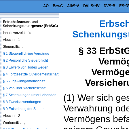
AO
BewG
AlkStV
DVLStHV
DVStB
EStD
Erbsch
Erbschaftsteuer- und
Schenkungsteuergesetz (ErbStG)
Schenkungst
Inhaltsverzeichnis
Abschnitt 1
Steuerpflicht
§ 33 ErbStG
§ 1 Steuerpflichtige Vorgänge
Vermög
§ 2 Persönliche Steuerpflicht
§ 3 Erwerb von Todes wegen
Vermöge
§ 4 Fortgesetzte Gütergemeinschaft
Versiche
§ 5 Zugewinngemeinschaft
§ 6 Vor- und Nacherbschaft
(1) Wer sich ge
§ 7 Schenkungen unter Lebenden
§ 8 Zweckzuwendungen
Verwahrung ode
§ 9 Entstehung der Steuer
Abschnitt 2
Vermögens befaß
Wertermittlung