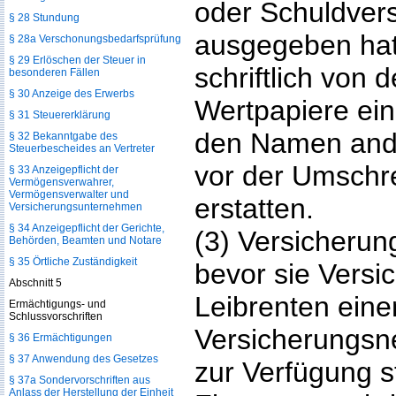
oder Schuldver
§ 28 Stundung
ausgegeben hat
§ 28a Verschonungsbedarfsprüfung
§ 29 Erlöschen der Steuer in
schriftlich von 
besonderen Fällen
§ 30 Anzeige des Erwerbs
Wertpapiere ein
§ 31 Steuererklärung
den Namen and
§ 32 Bekanntgabe des
Steuerbescheides an Vertreter
vor der Umschr
§ 33 Anzeigepflicht der
Vermögensverwahrer,
Vermögensverwalter und
erstatten.
Versicherungsunternehmen
§ 34 Anzeigepflicht der Gerichte,
(3) Versicheru
Behörden, Beamten und Notare
§ 35 Örtliche Zuständigkeit
bevor sie Vers
Abschnitt 5
Leibrenten ein
Ermächtigungs- und
Schlussvorschriften
Versicherungsn
§ 36 Ermächtigungen
§ 37 Anwendung des Gesetzes
zur Verfügung s
§ 37a Sondervorschriften aus
Anlass der Herstellung der Einheit