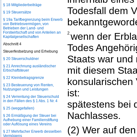
§ 18 Mitgliederbeiträge
Todesfall dem V
§ 19 Steuersätze
bekanntgeworde
§ 19a Tarifbegrenzung beim Erwerb
von Betriebsvermögen, von
Betrieben der Land- und
Forstwirtschaft und von Anteilen an
2.
wenn der Erbla
Kapitalgesellschaften
Abschnitt 4
Todes Angehöri
Steuerfestsetzung und Erhebung
Staats war und 
§ 20 Steuerschuldner
§ 21 Anrechnung ausländischer
mit diesem Sta
Erbschaftsteuer
§ 22 Kleinbetragsgrenze
konsularischen 
§ 23 Besteuerung von Renten,
Nutzungen und Leistungen
ist:
§ 24 Verrentung der Steuerschuld
in den Fällen des § 1 Abs. 1 Nr. 4
spätestens bei
§ 25 (weggefallen)
Nachlasses.
§ 26 Ermäßigung der Steuer bei
Aufhebung einer Familienstiftung
oder Auflösung eines Vereins
(2) Wer auf de
§ 27 Mehrfacher Erwerb desselben
Vermögens