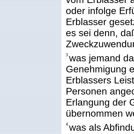
oder infolge Erf
Erblasser geset
es sei denn, daß
Zweckzuwendung
3.
was jemand dad
Genehmigung e
Erblassers Lei
Personen angeo
Erlangung der G
übernommen we
4.
was als Abfindu