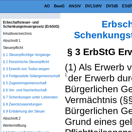
AO
BewG
AlkStV
DVLStHV
DVStB
EStD
Erbsch
Erbschaftsteuer- und
Schenkungsteuergesetz (ErbStG)
Schenkungst
Inhaltsverzeichnis
Abschnitt 1
Steuerpflicht
§ 3 ErbStG E
§ 1 Steuerpflichtige Vorgänge
§ 2 Persönliche Steuerpflicht
(1) Als Erwerb 
§ 3 Erwerb von Todes wegen
1.
der Erwerb dur
§ 4 Fortgesetzte Gütergemeinschaft
§ 5 Zugewinngemeinschaft
Bürgerlichen G
§ 6 Vor- und Nacherbschaft
Vermächtnis (§§
§ 7 Schenkungen unter Lebenden
§ 8 Zweckzuwendungen
Bürgerlichen G
§ 9 Entstehung der Steuer
Abschnitt 2
Grund eines ge
Wertermittlung