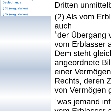
Dritten unmitte
Deutschlands
§ 38 (weggefallen)
(2) Als vom Erb
§ 39 (weggefallen)
auch
1.
der Übergang 
vom Erblasser a
Dem steht gleic
angeordnete Bi
einer Vermöge
Rechts, deren 
von Vermögen ge
2.
was jemand inf
vom Erblasser 