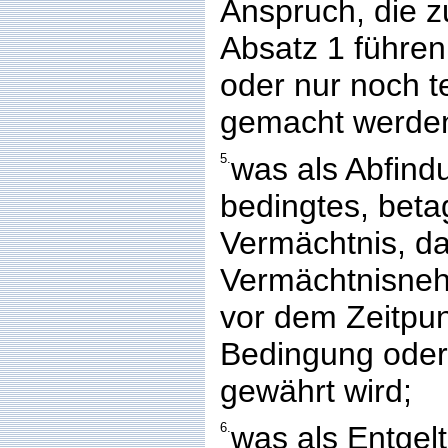
Anspruch, die 
Absatz 1 führen
oder nur noch t
gemacht werde
5.
was als Abfind
bedingtes, beta
Vermächtnis, da
Vermächtnisne
vor dem Zeitpunk
Bedingung oder
gewährt wird;
6.
was als Entgelt