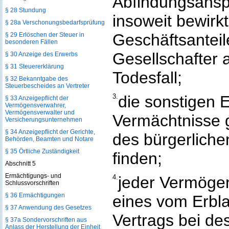
Abfindungsansprü
§ 28 Stundung
insoweit bewirk
§ 28a Verschonungsbedarfsprüfung
Geschäftsanteil
§ 29 Erlöschen der Steuer in
besonderen Fällen
Gesellschafter 
§ 30 Anzeige des Erwerbs
§ 31 Steuererklärung
Todesfall;
§ 32 Bekanntgabe des
Steuerbescheides an Vertreter
3.
die sonstigen E
§ 33 Anzeigepflicht der
Vermögensverwahrer,
Vermögensverwalter und
Vermächtnisse g
Versicherungsunternehmen
§ 34 Anzeigepflicht der Gerichte,
des bürgerlich
Behörden, Beamten und Notare
§ 35 Örtliche Zuständigkeit
finden;
Abschnitt 5
Ermächtigungs- und
4.
jeder Vermögen
Schlussvorschriften
§ 36 Ermächtigungen
eines vom Erbl
§ 37 Anwendung des Gesetzes
Vertrags bei d
§ 37a Sondervorschriften aus
Anlass der Herstellung der Einheit