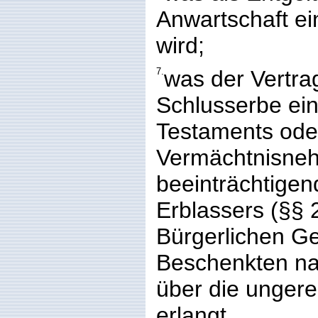
Anwartschaft e
wird;
7.
was der Vertra
Schlusserbe ei
Testaments ode
Vermächtnisne
beeinträchtige
Erblassers (§§ 
Bürgerlichen G
Beschenkten na
über die ungere
erlangt.