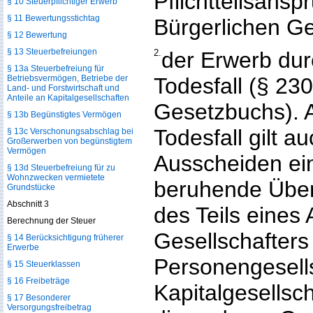
Pflichtteilsansp
§ 10 Steuerpflichtiger Erwerb
§ 11 Bewertungsstichtag
Bürgerlichen G
§ 12 Bewertung
§ 13 Steuerbefreiungen
2.
der Erwerb du
§ 13a Steuerbefreiung für
Betriebsvermögen, Betriebe der
Todesfall (§ 23
Land- und Forstwirtschaft und
Anteile an Kapitalgesellschaften
Gesetzbuchs). 
§ 13b Begünstigtes Vermögen
Todesfall gilt a
§ 13c Verschonungsabschlag bei
Großerwerben von begünstigtem
Vermögen
Ausscheiden ein
§ 13d Steuerbefreiung für zu
Wohnzwecken vermietete
beruhende Über
Grundstücke
Abschnitt 3
des Teils eines 
Berechnung der Steuer
Gesellschafters
§ 14 Berücksichtigung früherer
Erwerbe
Personengesell
§ 15 Steuerklassen
§ 16 Freibeträge
Kapitalgesellsc
§ 17 Besonderer
Versorgungsfreibetrag