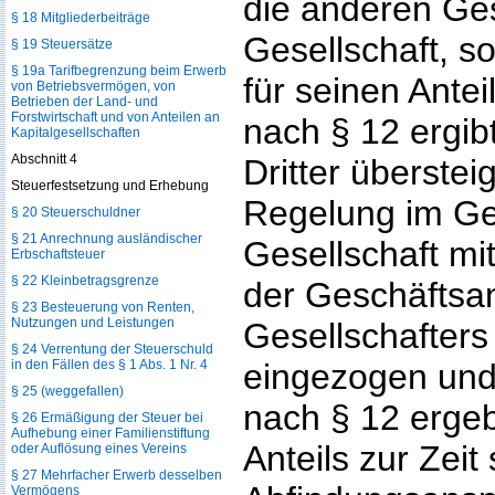
die anderen Ges
§ 18 Mitgliederbeiträge
Gesellschaft, so
§ 19 Steuersätze
§ 19a Tarifbegrenzung beim Erwerb
für seinen Antei
von Betriebsvermögen, von
Betrieben der Land- und
Forstwirtschaft und von Anteilen an
nach § 12 ergib
Kapitalgesellschaften
Abschnitt 4
Dritter überstei
Steuerfestsetzung und Erhebung
Regelung im Ges
§ 20 Steuerschuldner
§ 21 Anrechnung ausländischer
Gesellschaft mi
Erbschaftsteuer
§ 22 Kleinbetragsgrenze
der Geschäftsan
§ 23 Besteuerung von Renten,
Nutzungen und Leistungen
Gesellschafters
§ 24 Verrentung der Steuerschuld
in den Fällen des § 1 Abs. 1 Nr. 4
eingezogen und 
§ 25 (weggefallen)
nach § 12 erge
§ 26 Ermäßigung der Steuer bei
Aufhebung einer Familienstiftung
Anteils zur Zeit
oder Auflösung eines Vereins
§ 27 Mehrfacher Erwerb desselben
Vermögens