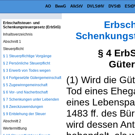
AO
BewG
AlkStV
DVLStHV
DVStB
EStD
Erbsch
Erbschaftsteuer- und
Schenkungsteuergesetz (ErbStG)
Schenkungst
Inhaltsverzeichnis
Abschnitt 1
Steuerpflicht
§ 4 Erb
§ 1 Steuerpflichtige Vorgänge
Güter
§ 2 Persönliche Steuerpflicht
§ 3 Erwerb von Todes wegen
(1) Wird die Gü
§ 4 Fortgesetzte Gütergemeinschaft
§ 5 Zugewinngemeinschaft
Tod eines Eheg
§ 6 Vor- und Nacherbschaft
eines Lebenspar
§ 7 Schenkungen unter Lebenden
§ 8 Zweckzuwendungen
1483 ff. des Bü
§ 9 Entstehung der Steuer
Abschnitt 2
wird dessen An
Wertermittlung