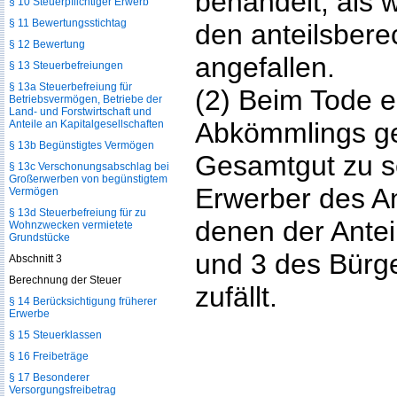
behandelt, als 
§ 10 Steuerpflichtiger Erwerb
§ 11 Bewertungsstichtag
den anteilsber
§ 12 Bewertung
angefallen.
§ 13 Steuerbefreiungen
§ 13a Steuerbefreiung für
(2) Beim Tode e
Betriebsvermögen, Betriebe der
Land- und Forstwirtschaft und
Abkömmlings ge
Anteile an Kapitalgesellschaften
§ 13b Begünstigtes Vermögen
Gesamtgut zu s
§ 13c Verschonungsabschlag bei
Großerwerben von begünstigtem
Erwerber des An
Vermögen
§ 13d Steuerbefreiung für zu
denen der Antei
Wohnzwecken vermietete
Grundstücke
und 3 des Bürg
Abschnitt 3
Berechnung der Steuer
zufällt.
§ 14 Berücksichtigung früherer
Erwerbe
§ 15 Steuerklassen
§ 16 Freibeträge
§ 17 Besonderer
Versorgungsfreibetrag