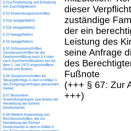
§ 51a Festsetzung und Erhebung
dieser Verpflicht
von Zuschlagsteuern
§ 52 Anwendungsvorschriften
zuständige Fam
§ 52a (weggefallen)
der ein berechti
§ 52b (weggefallen)
§ 53 (weggefallen)
Leistung des Ki
§ 54 (weggefallen)
§ 55 Schlussvorschriften
seine Anfrage d
(Sondervorschriften für die
Gewinnermittlung nach § 4 oder
des Berechtigte
nach Durchschnittssätzen bei vor
dem 1. Juli 1970 angeschafftem
Grund und Boden)
Fußnote
§ 56 Sondervorschriften für
Steuerpflichtige in dem in Artikel 3
(+++ § 67: Zur 
des Einigungsvertrages genannten
Gebiet
+++)
§ 57 Besondere
Anwendungsregeln aus Anlass der
Herstellung der Einheit
Deutschlands
§ 58 Weitere Anwendung von
Rechtsvorschriften, die vor
Herstellung der Einheit
Deutschlands in dem in Artikel 3