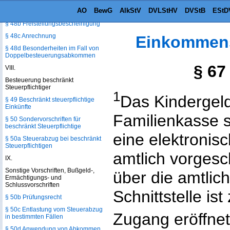
AO
BewG
AlkStV
DVLStHV
DVStB
EStD
§ 48a Verfahren
§ 48b Freistellungsbescheinigung
§ 48c Anrechnung
Einkommens
§ 48d Besonderheiten im Fall von
Doppelbesteuerungs­abkommen
§ 67
VIII.
Besteuerung beschränkt
Steuerpflichtiger
1
Das Kindergeld
§ 49 Beschränkt steuerpflichtige
Einkünfte
Familienkasse s
§ 50 Sondervorschriften für
beschränkt Steuerpflichtige
eine elektronis
§ 50a Steuerabzug bei beschränkt
Steuerpflichtigen
amtlich vorges
IX.
Sonstige Vorschriften, Bußgeld-,
über die amtlic
Ermächtigungs- und
Schlussvorschriften
Schnittstelle ist
§ 50b Prüfungsrecht
§ 50c Entlastung vom Steuerabzug
Zugang eröffnet
in bestimmten Fällen
§ 50d Anwendung von Abkommen