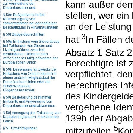
kann außer dem
zur Vermeidung der
Doppelbesteuerung
stellen, wer ein
§ 50e Bußgeldvorschriften;
Nichtverfolgung von
Steuerstraftaten bei geringfügiger
an der Leistung
Beschäftigung in Privathaushalten
3
§ 50f Bußgeldvorschriften
hat.
In Fällen d
§ 50g Entlastung vom Steuerabzug
bei Zahlungen von Zinsen und
Absatz 1 Satz 
Lizenzgebühren zwischen
verbundenen Unternehmen
verschiedener Mitgliedstaaten der
Berechtigte ist
Europäischen Union
§ 50h Bestätigung für Zwecke der
verpflichtet, de
Entlastung von Quellensteuern in
einem anderen Mitgliedstaat der
Europäischen Union oder der
berechtigtes In
Schweizerischen
Eidgenossenschaft
des Kindergelde
§ 50i Besteuerung bestimmter
Einkünfte und Anwendung von
vergebene Ident
Doppelbesteuerungs­abkommen
§ 50j Versagung der Entlastung von
139b der Abga
Kapitalertragsteuern in bestimmten
Fällen
5
mitzuteilen.
Kom
§ 51 Ermächtigungen