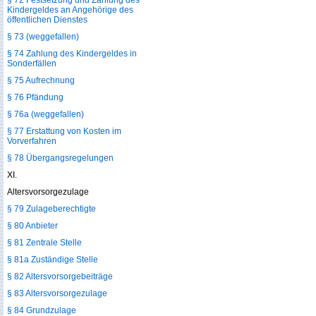
§ 72 Festsetzung und Zahlung des
Kindergeldes an Angehörige des
öffentlichen Dienstes
§ 73 (weggefallen)
§ 74 Zahlung des Kindergeldes in
Sonderfällen
§ 75 Aufrechnung
§ 76 Pfändung
§ 76a (weggefallen)
§ 77 Erstattung von Kosten im
Vorverfahren
§ 78 Übergangsregelungen
XI.
Altersvorsorgezulage
§ 79 Zulageberechtigte
§ 80 Anbieter
§ 81 Zentrale Stelle
§ 81a Zuständige Stelle
§ 82 Altersvorsorgebeiträge
§ 83 Altersvorsorgezulage
§ 84 Grundzulage