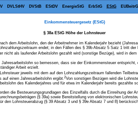
tV
DVLStHV
DVStB
EStDV
EnergieStG
ErbStG
EStG
EUBeitr
Einkommensteuergesetz (EStG)
§ 38a EStG Höhe der Lohnsteuer
nach dem Arbeitslohn, den der Arbeitnehmer im Kalenderjahr bezieht (Jahresar
ohnzahlungszeitraum endet; in den Fällen des § 39b Absatz 5 Satz 1 tritt de
der nicht als laufender Arbeitslohn gezahlt wird (sonstige Bezüge), wird in d
m Jahresarbeitslohn so bemessen, dass sie der Einkommensteuer entspricht, d
ändiger Arbeit erzielt.
Lohnsteuer jeweils mit dem auf den Lohnzahlungszeitraum fallenden Teilbetra
2
auf einen Jahresarbeitslohn ergibt.
Von sonstigen Bezügen wird die Lohnst
rbeitslohn des Kalenderjahres und für etwa im Kalenderjahr bereits gezahlte s
werden die Besteuerungsgrundlagen des Einzelfalls durch die Einreihung der A
zurechnungsbeträgen (§ 39a) sowie Bereitstellung von elektronischen Lohnst
r den Lohnsteuerabzug (§ 39 Absatz 3 und § 39e Absatz 7 und 8) berücksicht