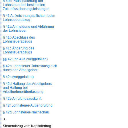
§ 40b Pauschalierung der
Lohnsteuer bei bestimmten
Zukunftssicherungsleistungen
§ 41 Aufzeichnungspflichten beim
Lohnsteuerabzug
§ 41a Anmeldung und Abführung
der Lohnsteuer
§ 41b Abschluss des
Lohnsteuerabzugs
§ 41c Änderung des
Lohnsteuerabzugs
§§ 42 und 42a (weggefallen)
§ 42b Lohnsteuer-Jahresausgleich
durch den Arbeitgeber
§ 42c (weggefallen)
§ 42d Haftung des Arbeitgebers
und Haftung bei
Arbeitnehmerüberlassung
§ 42e Anrufungsauskunft
§ 42f Lohnsteuer-Außenprüfung
§ 42g Lohnsteuer-Nachschau
3.
Steuerabzug vom Kapitalertrag