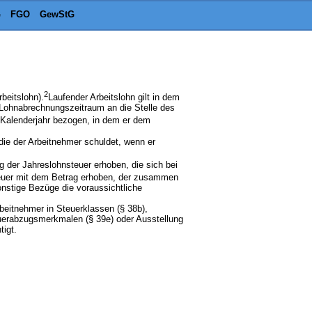
G
FGO
GewStG
2
beitslohn).
Laufender Arbeitslohn gilt in dem
r Lohnabrechnungszeitraum an die Stelle des
em Kalenderjahr bezogen, in dem er dem
ie der Arbeitnehmer schuldet, wenn er
g der Jahreslohnsteuer erhoben, die sich bei
euer mit dem Betrag erhoben, der zusammen
onstige Bezüge die voraussichtliche
rbeitnehmer in Steuerklassen (§ 38b),
euerabzugsmerkmalen (§ 39e) oder Ausstellung
igt.