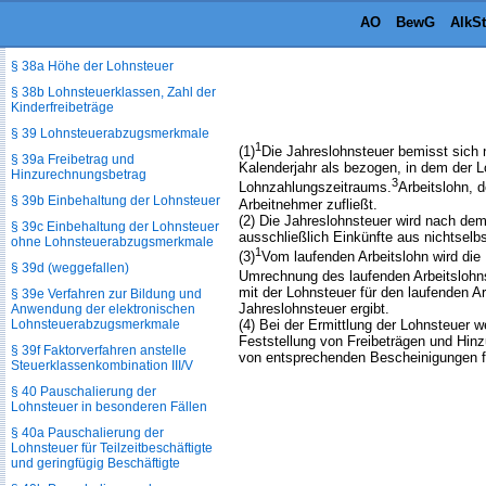
(Lohnsteuer)
AO
BewG
AlkS
§ 38 Erhebung der Lohnsteuer
§ 38a Höhe der Lohnsteuer
§ 38b Lohnsteuerklassen, Zahl der
Kinderfreibeträge
§ 39 Lohnsteuerabzugsmerkmale
1
(1)
Die Jahreslohnsteuer bemisst sich 
§ 39a Freibetrag und
Kalenderjahr als bezogen, in dem der L
Hinzurechnungsbetrag
3
Lohnzahlungszeitraums.
Arbeitslohn, 
§ 39b Einbehaltung der Lohnsteuer
Arbeitnehmer zufließt.
(2) Die Jahreslohnsteuer wird nach de
§ 39c Einbehaltung der Lohnsteuer
ausschließlich Einkünfte aus nichtselbst
ohne Lohnsteuerabzugsmerkmale
1
(3)
Vom laufenden Arbeitslohn wird die 
§ 39d (weggefallen)
Umrechnung des laufenden Arbeitslohns 
mit der Lohnsteuer für den laufenden A
§ 39e Verfahren zur Bildung und
Jahreslohnsteuer ergibt.
Anwendung der elektronischen
Lohnsteuerabzugsmerkmale
(4) Bei der Ermittlung der Lohnsteuer 
Feststellung von Freibeträgen und Hin
§ 39f Faktorverfahren anstelle
von entsprechenden Bescheinigungen fü
Steuerklassenkombination III/V
§ 40 Pauschalierung der
Lohnsteuer in besonderen Fällen
§ 40a Pauschalierung der
Lohnsteuer für Teilzeitbeschäftigte
und geringfügig Beschäftigte