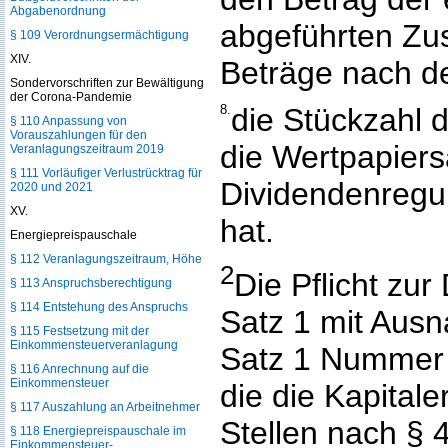
Abgabenordnung
abgeführten Zus
§ 109 Verordnungsermächtigung
XIV.
Beträge nach d
Sondervorschriften zur Bewältigung
der Corona-Pandemie
8.
die Stückzahl d
§ 110 Anpassung von
Vorauszahlungen für den
die Wertpapier
Veranlagungszeitraum 2019
§ 111 Vorläufiger Verlustrücktrag für
Dividendenreg
2020 und 2021
XV.
hat.
Energiepreispauschale
§ 112 Veranlagungszeitraum, Höhe
2
Die Pflicht zu
§ 113 Anspruchsberechtigung
§ 114 Entstehung des Anspruchs
Satz 1 mit Aus
§ 115 Festsetzung mit der
Einkommensteuerveranlagung
Satz 1 Nummer 8
§ 116 Anrechnung auf die
Einkommensteuer
die die Kapital
§ 117 Auszahlung an Arbeitnehmer
Stellen nach § 
§ 118 Energiepreispauschale im
Einkommensteuer-