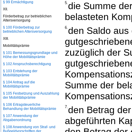
§ 99 Ermächtigung
5.
die Summe der 
XII.
belasteten Kom
Förderbetrag zur betrieblichen
Altersversorgung
§ 100 Förderbetrag zur
6.
den Saldo aus
betrieblichen Altersversorgung
gutgeschriebene
XIII.
Mobilitätsprämie
zuzüglich der 
§ 101 Bemessungsgrundlage und
Höhe der Mobilitätsprämie
gutgeschrieben
§ 102 Anspruchsberechtigung
§ 103 Entstehung der
Kompensations
Mobilitätsprämie
Summe der bela
§ 104 Antrag auf die
Mobilitätsprämie
Kompensations
§ 105 Festsetzung und Auszahlung
der Mobilitätsprämie
§ 106 Ertragsteuerliche
7.
den Betrag der
Behandlung der Mobilitätsprämie
§ 107 Anwendung der
abgeführten Kap
Abgabenordnung
§ 108 Anwendung von Straf- und
den Betrag der
Bußgeldvorschriften der