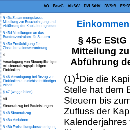
§ 45b Angaben zur Bescheinigung
AO
BewG
AlkStV
DVLStHV
DVStB
EStD
und Abführung der
Kapitalertragsteuer
§ 45c Zusammengefasste
Einkommens
Mitteilung zur Bescheinigung und
Abführung der Kapitalertragsteuer
§ 45d Mitteilungen an das
Bundeszentralamt für Steuern
§ 45c EStG
§ 45e Ermächtigung für
Zinsinformationsverordnung
Mitteilung z
4.
Abführung de
Veranlagung von Steuerpflichtigen
mit steuerabzugspflichtigen
Einkünften
1
(1)
Die die Kap
§ 46 Veranlagung bei Bezug von
Einkünften aus nichtselbständiger
Arbeit
Stelle hat dem 
§ 47 (weggefallen)
Steuern bis zum
VII.
Steuerabzug bei Bauleistungen
Zufluss der Kap
§ 48 Steuerabzug
Kalenderjahres
§ 48a Verfahren
§ 48b Freistellungsbescheinigung