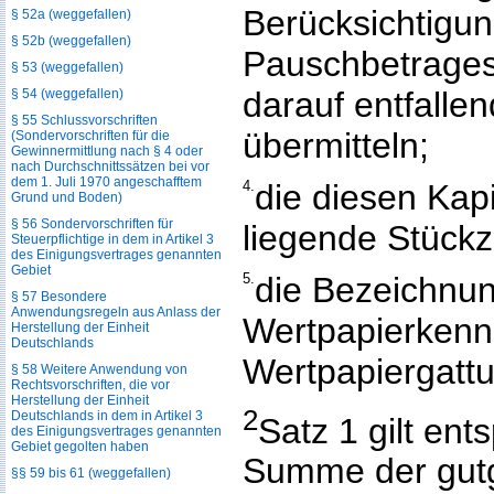
Berücksichtigun
§ 52a (weggefallen)
§ 52b (weggefallen)
Pauschbetrages
§ 53 (weggefallen)
darauf entfalle
§ 54 (weggefallen)
§ 55 Schlussvorschriften
übermitteln;
(Sondervorschriften für die
Gewinnermittlung nach § 4 oder
nach Durchschnittssätzen bei vor
dem 1. Juli 1970 angeschafftem
4.
die diesen Kap
Grund und Boden)
§ 56 Sondervorschriften für
liegende Stückz
Steuerpflichtige in dem in Artikel 3
des Einigungsvertrages genannten
Gebiet
5.
die Bezeichnun
§ 57 Besondere
Anwendungsregeln aus Anlass der
Wertpapierken
Herstellung der Einheit
Deutschlands
Wertpapiergatt
§ 58 Weitere Anwendung von
Rechtsvorschriften, die vor
Herstellung der Einheit
2
Deutschlands in dem in Artikel 3
Satz 1 gilt ent
des Einigungsvertrages genannten
Gebiet gegolten haben
Summe der gut
§§ 59 bis 61 (weggefallen)