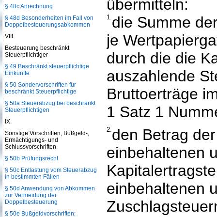
übermitteln:
§ 48c Anrechnung
1.
die Summe der 
§ 48d Besonderheiten im Fall von
Doppelbesteuerungs­abkommen
je Wertpapierg
VIII.
Besteuerung beschränkt
durch die die Ka
Steuerpflichtiger
§ 49 Beschränkt steuerpflichtige
auszahlende Ste
Einkünfte
§ 50 Sondervorschriften für
Bruttoerträge i
beschränkt Steuerpflichtige
§ 50a Steuerabzug bei beschränkt
1 Satz 1 Numme
Steuerpflichtigen
IX.
2.
den Betrag der 
Sonstige Vorschriften, Bußgeld-,
Ermächtigungs- und
Schlussvorschriften
einbehaltenen 
§ 50b Prüfungsrecht
Kapitalertragst
§ 50c Entlastung vom Steuerabzug
in bestimmten Fällen
einbehaltenen 
§ 50d Anwendung von Abkommen
zur Vermeidung der
Zuschlagsteuer
Doppelbesteuerung
§ 50e Bußgeldvorschriften;