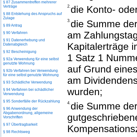
§ 87 Zusammentreffen mehrerer
2.
die Konto- od
Verträge
§ 88 Entstehung des Anspruchs auf
Zulage
3.
die Summe der 
§ 89 Antrag
am Zahlungstag
§ 90 Verfahren
§ 91 Datenerhebung und
Kapitalerträge 
Datenabgleich
§ 92 Bescheinigung
1 Satz 1 Nummer
§ 92a Verwendung für eine selbst
genutzte Wohnung
auf Grund eine
§ 92b Verfahren bei Verwendung
für eine selbst genutzte Wohnung
am Dividendens
§ 93 Schädliche Verwendung
wurden;
§ 94 Verfahren bei schädlicher
Verwendung
§ 95 Sonderfälle der Rückzahlung
4.
die Summe der 
§ 96 Anwendung der
Abgabenordnung, allgemeine
gutgeschrieben
Vorschriften
§ 97 Übertragbarkeit
Kompensations
§ 98 Rechtsweg