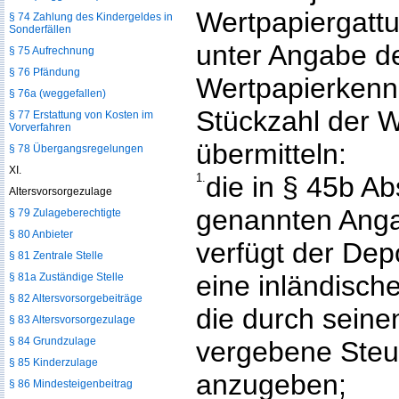
Wertpapiergatt
§ 74 Zahlung des Kindergeldes in
Sonderfällen
unter Angabe de
§ 75 Aufrechnung
§ 76 Pfändung
Wertpapierken
§ 76a (weggefallen)
Stückzahl der W
§ 77 Erstattung von Kosten im
Vorverfahren
übermitteln:
§ 78 Übergangsregelungen
XI.
1.
die in § 45b A
Altersvorsorgezulage
genannten Ang
§ 79 Zulageberechtigte
§ 80 Anbieter
verfügt der Dep
§ 81 Zentrale Stelle
eine inländisch
§ 81a Zuständige Stelle
§ 82 Altersvorsorgebeiträge
die durch seine
§ 83 Altersvorsorgezulage
§ 84 Grundzulage
vergebene Steu
§ 85 Kinderzulage
anzugeben;
§ 86 Mindesteigenbeitrag