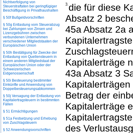
Nichtverfolgung von
3.
die für diese K
Steuerstraftaten bei geringfügiger
Beschäftigung in Privathaushalten
Absatz 2 besch
§ 50f Bußgeldvorschriften
§ 50g Entlastung vom Steuerabzug
45a Absatz 2a
bei Zahlungen von Zinsen und
Lizenzgebühren zwischen
Kapitalertragst
verbundenen Unternehmen
verschiedener Mitgliedstaaten der
Europäischen Union
Zuschlagsteuern
§ 50h Bestätigung für Zwecke der
Entlastung von Quellensteuern in
Kapitalerträge
einem anderen Mitgliedstaat der
Europäischen Union oder der
Schweizerischen
43a Absatz 3 Sa
Eidgenossenschaft
§ 50i Besteuerung bestimmter
Kapitalerträgen
Einkünfte und Anwendung von
Doppelbesteuerungs­abkommen
Betrag der einb
§ 50j Versagung der Entlastung von
Kapitalertragsteuern in bestimmten
Kapitalerträge 
Fällen
§ 51 Ermächtigungen
Kapitalertragst
§ 51a Festsetzung und Erhebung
von Zuschlagsteuern
des Verlustausg
§ 52 Anwendungsvorschriften