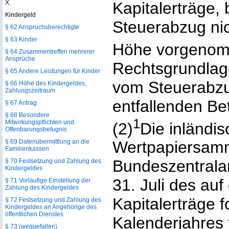
X.
Kapitalerträge, 
Kindergeld
Steuerabzug nich
§ 62 Anspruchsberechtigte
§ 63 Kinder
Höhe vorgenom
§ 64 Zusammentreffen mehrerer
Ansprüche
Rechtsgrundlag
§ 65 Andere Leistungen für Kinder
vom Steuerabzu
§ 66 Höhe des Kindergeldes,
Zahlungszeitraum
entfallenden Be
§ 67 Antrag
§ 68 Besondere
1
Mitwirkungspflichten und
(2)
Die inländi
Offenbarungsbefugnis
§ 69 Datenübermittlung an die
Wertpapiersam
Familienkassen
Bundeszentrala
§ 70 Festsetzung und Zahlung des
Kindergeldes
31. Juli des auf
§ 71 Vorläufige Einstellung der
Zahlung des Kindergeldes
Kapitalerträge 
§ 72 Festsetzung und Zahlung des
Kindergeldes an Angehörige des
öffentlichen Dienstes
Kalenderjahres 
§ 73 (weggefallen)