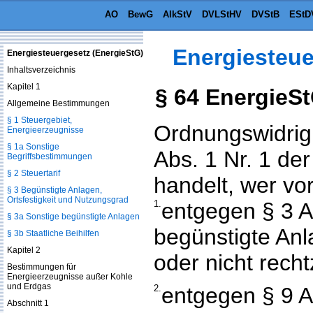
AO
BewG
AlkStV
DVLStHV
DVStB
EStD
Energiesteue
Energiesteuergesetz (EnergieStG)
Inhaltsverzeichnis
Kapitel 1
§ 64 EnergieS
Allgemeine Bestimmungen
§ 1 Steuergebiet,
Ordnungswidrig
Energieerzeugnisse
§ 1a Sonstige
Abs. 1 Nr. 1 d
Begriffsbestimmungen
§ 2 Steuertarif
handelt, wer vor
§ 3 Begünstigte Anlagen,
Ortsfestigkeit und Nutzungsgrad
1.
entgegen § 3 A
§ 3a Sonstige begünstigte Anlagen
begünstigte Anla
§ 3b Staatliche Beihilfen
Kapitel 2
oder nicht recht
Bestimmungen für
Energieerzeugnisse außer Kohle
und Erdgas
2.
entgegen § 9 A
Abschnitt 1