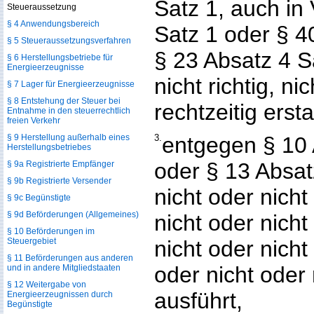
Satz 1, auch in
Steueraussetzung
§ 4 Anwendungsbereich
Satz 1 oder § 4
§ 5 Steueraussetzungsverfahren
§ 23 Absatz 4 S
§ 6 Herstellungsbetriebe für
Energieerzeugnisse
nicht richtig, ni
§ 7 Lager für Energieerzeugnisse
§ 8 Entstehung der Steuer bei
rechtzeitig ersta
Entnahme in den steuerrechtlich
freien Verkehr
§ 9 Herstellung außerhalb eines
3.
entgegen § 10 
Herstellungsbetriebes
oder § 13 Absa
§ 9a Registrierte Empfänger
§ 9b Registrierte Versender
nicht oder nicht
§ 9c Begünstigte
§ 9d Beförderungen (Allgemeines)
nicht oder nicht
§ 10 Beförderungen im
Steuergebiet
nicht oder nicht
§ 11 Beförderungen aus anderen
oder nicht oder 
und in andere Mitgliedstaaten
§ 12 Weitergabe von
ausführt,
Energieerzeugnissen durch
Begünstigte