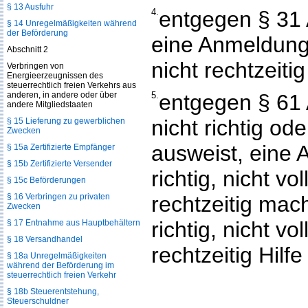
§ 13 Ausfuhr
4.
entgegen § 31 
§ 14 Unregelmäßigkeiten während
der Beförderung
eine Anmeldung n
Abschnitt 2
nicht rechtzeiti
Verbringen von
Energieerzeugnissen des
steuerrechtlich freien Verkehrs aus
anderen, in andere oder über
5.
entgegen § 61 A
andere Mitgliedstaaten
nicht richtig ode
§ 15 Lieferung zu gewerblichen
Zwecken
ausweist, eine 
§ 15a Zertifizierte Empfänger
§ 15b Zertifizierte Versender
richtig, nicht vo
§ 15c Beförderungen
§ 16 Verbringen zu privaten
rechtzeitig mach
Zwecken
richtig, nicht vo
§ 17 Entnahme aus Hauptbehältern
§ 18 Versandhandel
rechtzeitig Hilfe 
§ 18a Unregelmäßigkeiten
während der Beförderung im
steuerrechtlich freien Verkehr
§ 18b Steuerentstehung,
Steuerschuldner