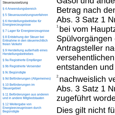
Gasöl und ande
Steueraussetzung
Betrag nach de
§ 4 Anwendungsbereich
§ 5 Steueraussetzungsverfahren
Abs. 3 Satz 1 N
§ 6 Herstellungsbetriebe für
Energieerzeugnisse
1.
bei vom Hauptz
§ 7 Lager für Energieerzeugnisse
Spülvorgängen 
§ 8 Entstehung der Steuer bei
Entnahme in den steuerrechtlich
freien Verkehr
Antragsteller 
§ 9 Herstellung außerhalb eines
Herstellungsbetriebes
versehentliche
§ 9a Registrierte Empfänger
entstanden und
§ 9b Registrierte Versender
§ 9c Begünstigte
2.
nachweislich v
§ 9d Beförderungen (Allgemeines)
§ 10 Beförderungen im
Abs. 3 Satz 1 N
Steuergebiet
§ 11 Beförderungen aus anderen
zugeführt worde
und in andere Mitgliedstaaten
§ 12 Weitergabe von
Dies gilt nicht f
Energieerzeugnissen durch
Begünstigte