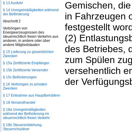
Gemischen, die b
§ 13 Ausfuhr
§ 14 Unregelmäßigkeiten während
in Fahrzeugen 
der Beförderung
Abschnitt 2
festgestellt wor
Verbringen von
Energieerzeugnissen des
(2) Entlastungsb
steuerrechtlich freien Verkehrs aus
anderen, in andere oder über
andere Mitgliedstaaten
des Betriebes, 
§ 15 Lieferung zu gewerblichen
Zwecken
zum Spülen zuge
§ 15a Zertifizierte Empfänger
versehentlich 
§ 15b Zertifizierte Versender
§ 15c Beförderungen
der Verfügungsb
§ 16 Verbringen zu privaten
Zwecken
§ 17 Entnahme aus Hauptbehältern
§ 18 Versandhandel
§ 18a Unregelmäßigkeiten
während der Beförderung im
steuerrechtlich freien Verkehr
§ 18b Steuerentstehung,
Steuerschuldner