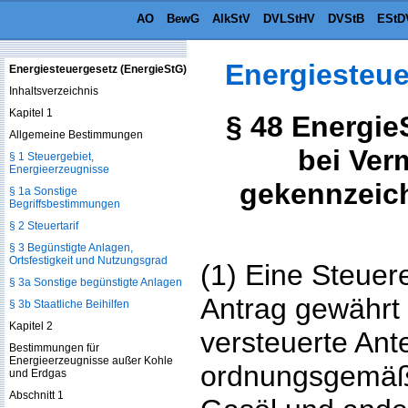
AO
BewG
AlkStV
DVLStHV
DVStB
EStD
Energiesteue
Energiesteuergesetz (EnergieStG)
Inhaltsverzeichnis
Kapitel 1
§ 48 Energie
Allgemeine Bestimmungen
bei Ver
§ 1 Steuergebiet,
Energieerzeugnisse
gekennzeic
§ 1a Sonstige
Begriffsbestimmungen
§ 2 Steuertarif
§ 3 Begünstigte Anlagen,
Ortsfestigkeit und Nutzungsgrad
(1) Eine Steuer
§ 3a Sonstige begünstigte Anlagen
Antrag gewährt 
§ 3b Staatliche Beihilfen
Kapitel 2
versteuerte Ant
Bestimmungen für
Energieerzeugnisse außer Kohle
ordnungsgemäß
und Erdgas
Abschnitt 1