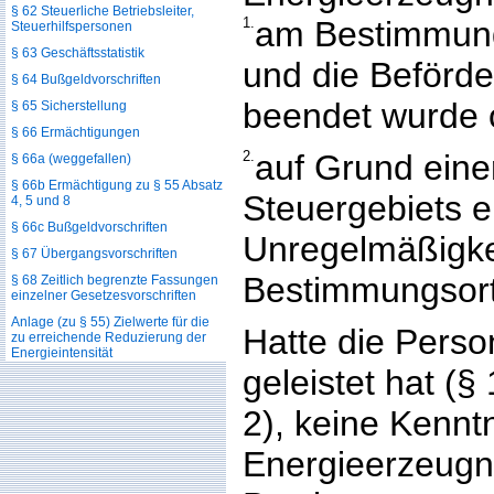
§ 62 Steuerliche Betriebsleiter,
1.
am Bestimmungs
Steuerhilfspersonen
§ 63 Geschäftsstatistik
und die Beför
§ 64 Bußgeldvorschriften
beendet wurde 
§ 65 Sicherstellung
§ 66 Ermächtigungen
2.
auf Grund eine
§ 66a (weggefallen)
§ 66b Ermächtigung zu § 55 Absatz
Steuergebiets e
4, 5 und 8
§ 66c Bußgeldvorschriften
Unregelmäßigke
§ 67 Übergangsvorschriften
Bestimmungsort 
§ 68 Zeitlich begrenzte Fassungen
einzelner Gesetzesvorschriften
Anlage (zu § 55) Zielwerte für die
Hatte die Person
zu erreichende Reduzierung der
Energieintensität
geleistet hat (§
2), keine Kennt
Energieerzeugni