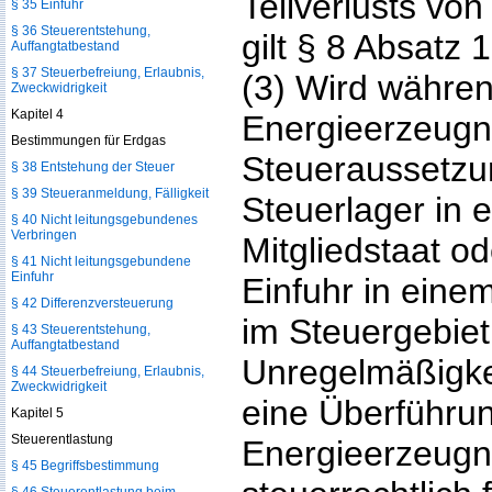
Teilverlusts vo
§ 35 Einfuhr
§ 36 Steuerentstehung,
gilt § 8 Absatz
Auffangtatbestand
§ 37 Steuerbefreiung, Erlaubnis,
(3) Wird währe
Zweckwidrigkeit
Kapitel 4
Energieerzeugn
Bestimmungen für Erdgas
Steueraussetzu
§ 38 Entstehung der Steuer
§ 39 Steueranmeldung, Fälligkeit
Steuerlager in
§ 40 Nicht leitungsgebundenes
Verbringen
Mitgliedstaat o
§ 41 Nicht leitungsgebundene
Einfuhr
Einfuhr in eine
§ 42 Differenzversteuerung
im Steuergebiet 
§ 43 Steuerentstehung,
Auffangtatbestand
Unregelmäßigkeit
§ 44 Steuerbefreiung, Erlaubnis,
Zweckwidrigkeit
eine Überführun
Kapitel 5
Steuerentlastung
Energieerzeugn
§ 45 Begriffsbestimmung