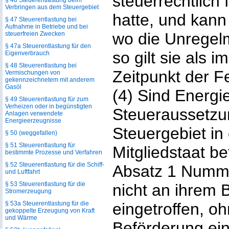
steuerrechtlich 
§ 46 Steuerentlastung beim
Verbringen aus dem Steuergebiet
hatte, und kann 
§ 47 Steuerentlastung bei
Aufnahme in Betriebe und bei
wo die Unregelm
steuerfreien Zwecken
§ 47a Steuerentlastung für den
so gilt sie als 
Eigenverbrauch
§ 48 Steuerentlastung bei
Zeitpunkt der Fe
Vermischungen von
gekennzeichnetem mit anderem
Gasöl
(4) Sind Energi
§ 49 Steuerentlastung für zum
Verheizen oder in begünstigten
Steueraussetz
Anlagen verwendete
Energieerzeugnisse
Steuergebiet in
§ 50 (weggefallen)
§ 51 Steuerentlastung für
Mitgliedstaat b
bestimmte Prozesse und Verfahren
§ 52 Steuerentlastung für die Schiff-
Absatz 1 Numme
und Luftfahrt
§ 53 Steuerentlastung für die
nicht an ihrem
Stromerzeugung
§ 53a Steuerentlastung für die
eingetroffen, o
gekoppelte Erzeugung von Kraft
und Wärme
Beförderung ei