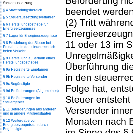
Beförderung ni
Steueraussetzung
beendet werden
§ 4 Anwendungsbereich
§ 5 Steueraussetzungsverfahren
(2) Tritt währe
§ 6 Herstellungsbetriebe für
Energieerzeugnisse
Energieerzeugn
§ 7 Lager für Energieerzeugnisse
11 oder 13 im S
§ 8 Entstehung der Steuer bei
Entnahme in den steuerrechtlich
freien Verkehr
Unregelmäßigkei
§ 9 Herstellung außerhalb eines
Herstellungsbetriebes
Überführung di
§ 9a Registrierte Empfänger
in den steuerrec
§ 9b Registrierte Versender
§ 9c Begünstigte
Folge hat, entst
§ 9d Beförderungen (Allgemeines)
Steuer entsteht
§ 10 Beförderungen im
Steuergebiet
Versender innerh
§ 11 Beförderungen aus anderen
und in andere Mitgliedstaaten
Monaten nach B
§ 12 Weitergabe von
Energieerzeugnissen durch
Begünstigte
im Sinne des § 