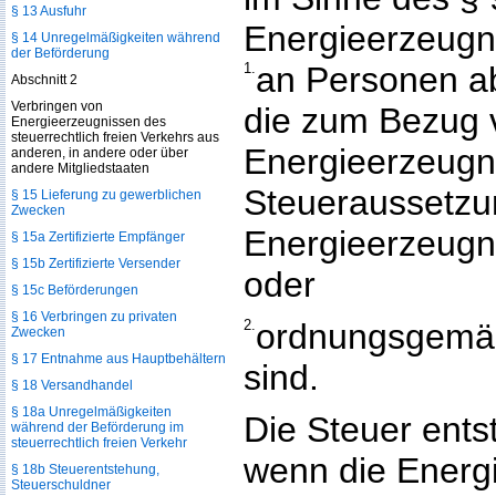
§ 13 Ausfuhr
Energieerzeugn
§ 14 Unregelmäßigkeiten während
der Beförderung
1.
an Personen a
Abschnitt 2
Verbringen von
die zum Bezug 
Energieerzeugnissen des
steuerrechtlich freien Verkehrs aus
Energieerzeugn
anderen, in andere oder über
andere Mitgliedstaaten
Steueraussetzun
§ 15 Lieferung zu gewerblichen
Zwecken
Energieerzeugni
§ 15a Zertifizierte Empfänger
§ 15b Zertifizierte Versender
oder
§ 15c Beförderungen
§ 16 Verbringen zu privaten
2.
ordnungsgemäß
Zwecken
§ 17 Entnahme aus Hauptbehältern
sind.
§ 18 Versandhandel
§ 18a Unregelmäßigkeiten
Die Steuer ents
während der Beförderung im
steuerrechtlich freien Verkehr
wenn die Energ
§ 18b Steuerentstehung,
Steuerschuldner