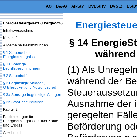
AO
BewG
AlkStV
DVLStHV
DVStB
EStD
Energiesteue
Energiesteuergesetz (EnergieStG)
Inhaltsverzeichnis
Kapitel 1
§ 14 EnergieS
Allgemeine Bestimmungen
während 
§ 1 Steuergebiet,
Energieerzeugnisse
§ 1a Sonstige
(1) Als Unregelm
Begriffsbestimmungen
§ 2 Steuertarif
während der Be
§ 3 Begünstigte Anlagen,
Ortsfestigkeit und Nutzungsgrad
Steueraussetzun
§ 3a Sonstige begünstigte Anlagen
Ausnahme der i
§ 3b Staatliche Beihilfen
Kapitel 2
geregelten Fäll
Bestimmungen für
Energieerzeugnisse außer Kohle
Beförderung ode
und Erdgas
Abschnitt 1