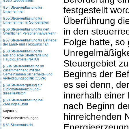
§ 53b (weggefallen)
festgestellt word
§ 54 Steuerentlastung für
Unternehmen
Überführung di
§ 55 Steuerentlastung für
Unternehmen in Sonderfällen
in den steuerrec
§ 56 Steuerentlastung für den
Öffentlichen Personennahverkehr
Folge hatte, so g
§ 57 Steuerentlastung für Betriebe
der Land- und Forstwirtschaft
Unregelmäßigkei
§ 58 Steuerentlastung für
ausländische Streitkräfte und
Hauptquartiere (NATO)
Steuergebiet zu
§ 58a Steuerentlastung im
Zusammenhang mit der
Beginns der Bef
Gemeinsamen Sicherheits- und
Verteidigungspolitik (GSVP)
es sei denn, de
§ 59 Steuervergütung für
Diplomatenbenzin und -
innerhalb einer
dieselkraftstoff
§ 60 Steuerentlastung bei
nach Beginn de
Zahlungsausfall
Kapitel 6
hinreichenden 
Schlussbestimmungen
Energieerzeugn
§ 61 Steueraufsicht