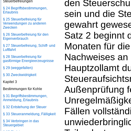
den Steuerschu
Steuerbefreiungen
§ 24 Begriffsbestimmungen,
sein und die St
Erlaubnis
§ 25 Steuerbefreiung für
gewahrt gewese
Verwendungen zu anderen
Zwecken
Satz 2 beginnt d
§ 26 Steuerbefreiung für den
Eigenverbrauch
Monaten für die
§ 27 Steuerbefreiung, Schiff- und
Luftfahrt
Nachweises an 
§ 28 Steuerbefreiung für
gasförmige Energieerzeugnisse
Hauptzollamt du
§ 29 (weggefallen)
§ 30 Zweckwidrigkeit
Steueraufsich
Kapitel 3
Außenprüfung fe
Bestimmungen für Kohle
§ 31 Begriffsbestimmungen,
Unregelmäßigkeit
Anmeldung, Erlaubnis
§ 32 Entstehung der Steuer
Fällen vollstän
§ 33 Steueranmeldung, Fälligkeit
unwiederbringl
§ 34 Verbringen in das
Steuergebiet