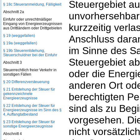
Steuergebiet a
§ 18c Steueranmeldung, Fälligkeit
Abschnitt 2a
unvorhersehbar
Einfuhr oder unrechtmäßiger
Eingang von Energieerzeugnissen
kurzzeitig verl
aus Drittländern oder Drittgebieten
§ 19 (weggefallen)
Anschluss dara
§ 19a (weggefallen)
im Sinne des S
§ 19b Steuerentstehung,
Steuerschuldner bei der Einfuhr
Steuergebiet a
Abschnitt 3
Steuerrechtlich freier Verkehr in
oder die Energi
sonstigen Fällen
§ 20 Differenzversteuerung
anderen Ort ode
§ 21 Entstehung der Steuer für
berechtigten Pe
gekennzeichnete
Energieerzeugnisse
sind als zu Beg
§ 22 Entstehung der Steuer für
Energieerzeugnisse im Sinn des §
4, Auffangtatbestand
vorgesehen. Die
§ 23 Entstehung der Steuer für
sonstige Energieerzeugnisse
nicht vorsätzlich
Abschnitt 4