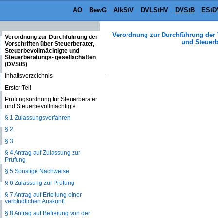
AO
BewG
AlkStV
DVLStHV
DVStB
EStD
Verordnung zur Durchführung der V
Verordnung zur Durchführung der
und Steuerb
Vorschriften über Steuerberater,
Steuerbevollmächtigte und
Steuerberatungs- gesellschaften
(DVStB)
-
Inhaltsverzeichnis
Erster Teil
Prüfungsordnung für Steuerberater
und Steuerbevollmächtigte
§ 1 Zulassungsverfahren
§ 2
§ 3
§ 4 Antrag auf Zulassung zur
Prüfung
§ 5 Sonstige Nachweise
§ 6 Zulassung zur Prüfung
§ 7 Antrag auf Erteilung einer
verbindlichen Auskunft
§ 8 Antrag auf Befreiung von der