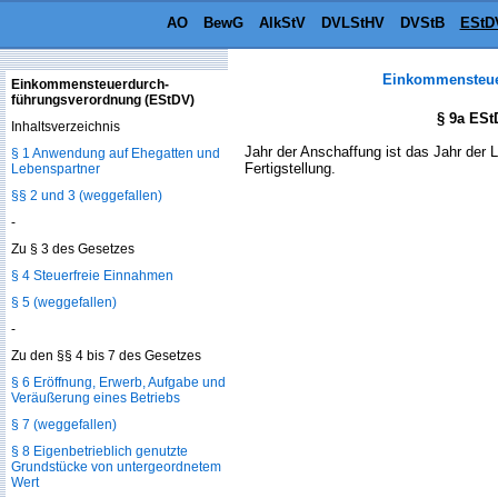
AO
BewG
AlkStV
DVLStHV
DVStB
EStD
Einkommensteue
Einkommensteuerdurch­
führungsverordnung (EStDV)
§ 9a ESt
Inhaltsverzeichnis
Jahr der Anschaffung ist das Jahr der L
§ 1 Anwendung auf Ehegatten und
Fertigstellung.
Lebenspartner
§§ 2 und 3 (weggefallen)
-
Zu § 3 des Gesetzes
§ 4 Steuerfreie Einnahmen
§ 5 (weggefallen)
-
Zu den §§ 4 bis 7 des Gesetzes
§ 6 Eröffnung, Erwerb, Aufgabe und
Veräußerung eines Betriebs
§ 7 (weggefallen)
§ 8 Eigenbetrieblich genutzte
Grundstücke von untergeordnetem
Wert