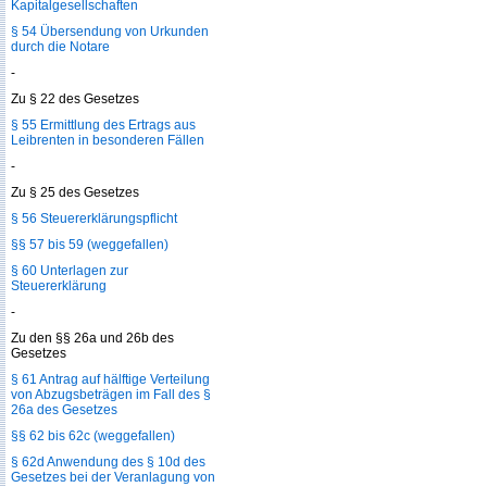
Kapitalgesellschaften
§ 54 Übersendung von Urkunden
durch die Notare
-
Zu § 22 des Gesetzes
§ 55 Ermittlung des Ertrags aus
Leibrenten in besonderen Fällen
-
Zu § 25 des Gesetzes
§ 56 Steuererklärungspflicht
§§ 57 bis 59 (weggefallen)
§ 60 Unterlagen zur
Steuererklärung
-
Zu den §§ 26a und 26b des
Gesetzes
§ 61 Antrag auf hälftige Verteilung
von Abzugsbeträgen im Fall des §
26a des Gesetzes
§§ 62 bis 62c (weggefallen)
§ 62d Anwendung des § 10d des
Gesetzes bei der Veranlagung von