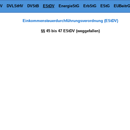
tV
DVLStHV
DVStB
EStDV
EnergieStG
ErbStG
EStG
EUBeitr
Einkommensteuerdurchführungsverordnung (EStDV)
§§ 45 bis 47 EStDV (weggefallen)