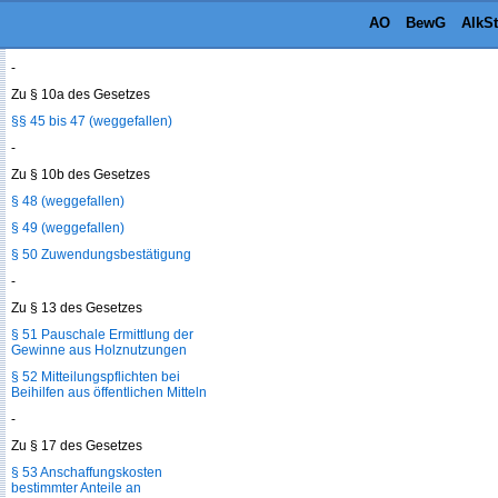
Versicherungsverträgen
AO
BewG
AlkS
§§ 31 bis 44 (weggefallen)
-
Zu § 10a des Gesetzes
§§ 45 bis 47 (weggefallen)
-
Zu § 10b des Gesetzes
§ 48 (weggefallen)
§ 49 (weggefallen)
§ 50 Zuwendungsbestätigung
-
Zu § 13 des Gesetzes
§ 51 Pauschale Ermittlung der
Gewinne aus Holznutzungen
§ 52 Mitteilungspflichten bei
Beihilfen aus öffentlichen Mitteln
-
Zu § 17 des Gesetzes
§ 53 Anschaffungskosten
bestimmter Anteile an