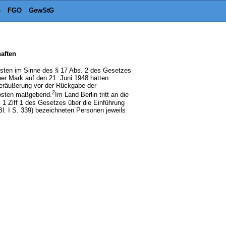
G
FGO
GewStG
aften
kosten im Sinne des § 17 Abs. 2 des Gesetzes
her Mark auf den 21. Juni 1948 hätten
Veräußerung vor der Rückgabe der
2
kosten maßgebend.
Im Land Berlin tritt an die
s. 1 Ziff 1 des Gesetzes über die Einführung
. I S. 339) bezeichneten Personen jeweils