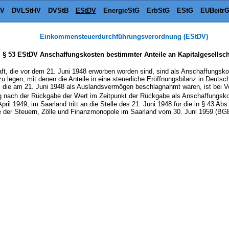
tV
DVLStHV
DVStB
EStDV
EnergieStG
ErbStG
EStG
EUBeitr
Einkommensteuerdurchführungsverordnung (EStDV)
§ 53 EStDV Anschaffungskosten bestimmter Anteile an Kapitalgesellsch
haft, die vor dem 21. Juni 1948 erworben worden sind, sind als Anschaffungs
u legen, mit denen die Anteile in eine steuerliche Eröffnungsbilanz in Deutsc
en, die am 21. Juni 1948 als Auslandsvermögen beschlagnahmt waren, ist bei 
g nach der Rückgabe der Wert im Zeitpunkt der Rückgabe als Anschaffungs
April 1949; im Saarland tritt an die Stelle des 21. Juni 1948 für die in § 43 Ab
der Steuern, Zölle und Finanzmonopole im Saarland vom 30. Juni 1959 (BGBl