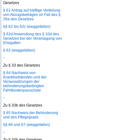
Gesetzes
§ 61 Antrag auf hälftige Verteilung
von Abzugsbeträgen im Fall des §
26a des Gesetzes
§§ 62 bis 62c (weggefallen)
§ 62d Anwendung des § 10d des
Gesetzes bei der Veranlagung von
Ehegatten
§ 63 (weggefallen)
-
Zu § 33 des Gesetzes
§ 64 Nachweis von
Krankheitskosten und der
Voraussetzungen der
behinderungsbedingten
Fahrtkostenpauschale
-
Zu § 33b des Gesetzes
§ 65 Nachweis der Behinderung
und des Pflegegrads
§§ 66 und 67 (weggefallen)
-
Zu § 34b des Gesetzes