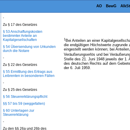
AO
BewG
AlkS
§ 52 Mitteilungspflichten bei
Beihilfen aus öffentlichen Mitteln
-
Zu § 17 des Gesetzes
§ 53 Anschaffungskosten
bestimmter Anteile an
1
Kapitalgesellschaften
Bei Anteilen an einer Kapitalgesellsc
die endgültigen Höchstwerte zugrunde z
§ 54 Übersendung von Urkunden
eingestellt werden können; bei Anteil
durch die Notare
Veräußerungserlös und bei Veräußerun
-
Stelle des 21. Juni 1948 jeweils der 1. 
des deutschen Rechts auf dem Gebiete 
Zu § 22 des Gesetzes
der 6. Juli 1959.
§ 55 Ermittlung des Ertrags aus
Leibrenten in besonderen Fällen
-
Zu § 25 des Gesetzes
§ 56 Steuererklärungspflicht
§§ 57 bis 59 (weggefallen)
§ 60 Unterlagen zur
Steuererklärung
-
Zu den §§ 26a und 26b des