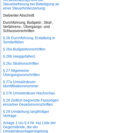
Vorsteuerabzugs und der
Steuerbefreiung bei Beteiligung an
einer Steuerhinterziehung
Siebenter Abschnitt
Durchführung, Bußgeld-, Straf-,
Verfahrens-, Übergangs- und
Schlussvorschriften
§ 26 Durchführung, Erstattung in
Sonderfällen
§ 26a Bußgeldvorschriften
§ 26b (weggefallen)
§ 26c Strafvorschriften
§ 27 Allgemeine
Übergangsvorschriften
§ 27a Umsatzsteuer-
Identifikationsnummer
§ 27b Umsatzsteuer-Nachschau
§ 28 Zeitlich begrenzte Fassungen
einzelner Gesetzesvorschriften
§ 29 Umstellung langfristiger
Verträge
Anlage 1 (zu § 4 Nr. 4a) Liste der
Gegenstände, die der
Umsatzsteuerlagerregelung