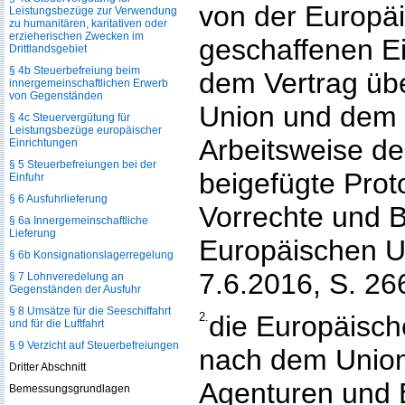
von der Europä
Leistungsbezüge zur Verwendung
zu humanitären, karitativen oder
erzieherischen Zwecken im
geschaffenen Ei
Drittlandsgebiet
§ 4b Steuerbefreiung beim
dem Vertrag üb
innergemeinschaftlichen Erwerb
von Gegenständen
Union und dem 
§ 4c Steuervergütung für
Leistungsbezüge europäischer
Arbeitsweise d
Einrichtungen
§ 5 Steuerbefreiungen bei der
beigefügte Proto
Einfuhr
§ 6 Ausfuhrlieferung
Vorrechte und B
§ 6a Innergemeinschaftliche
Lieferung
Europäischen U
§ 6b Konsignationslagerregelung
7.6.2016, S. 26
§ 7 Lohnveredelung an
Gegenständen der Ausfuhr
§ 8 Umsätze für die Seeschiffahrt
2.
die Europäisc
und für die Luftfahrt
§ 9 Verzicht auf Steuerbefreiungen
nach dem Union
Dritter Abschnitt
Agenturen und 
Bemessungsgrundlagen