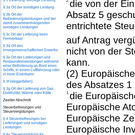
§ 3 Lieferung, sonstige Leistung
2.
die von der Ei
§ 3a Ort der sonstigen Leistung
Absatz 5 geschu
§ 3b Ort der
Beförderungsleistungen und der
entrichtete Steu
damit zusammenhängenden
sonstigen Leistungen
§ 3c Ort der Lieferung beim
auf Antrag vergü
Fernverkauf
§ 3d Ort des
nicht von der S
innergemeinschaftlichen Erwerbs
§ 3e Ort der Lieferungen und
kann.
Restaurationsleistungen während
einer Beförderung an Bord eines
Schiffs, in einem Luftfahrzeug oder
(2) Europäische
in einer Eisenbahn
§ 3f (weggefallen)
des Absatzes 1 
§ 3g Ort der Lieferung von Gas,
1.
die Europäisch
Elektrizität, Wärme oder Kälte
Zweiter Abschnitt
Europäische At
Steuerbefreiungen und
Steuervergütungen
Europäische Ze
§ 4 Steuerbefreiungen bei
Lieferungen und sonstigen
Europäische Inv
Leistungen
§ 4a Steuervergütung für