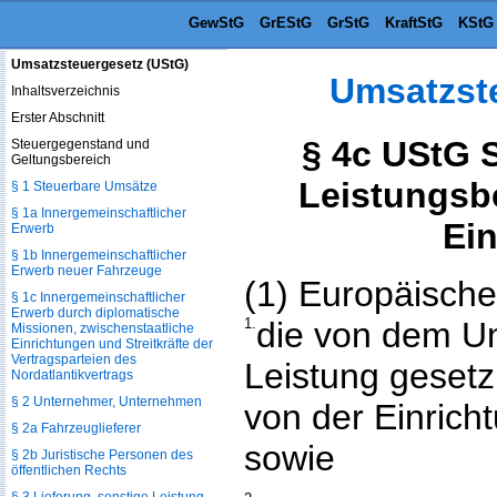
GewStG
GrEStG
GrStG
KraftStG
KStG
Umsatzsteuergesetz (UStG)
Umsatzst
Inhaltsverzeichnis
Erster Abschnitt
§ 4c UStG 
Steuergegenstand und
Geltungsbereich
Leistungsb
§ 1 Steuerbare Umsätze
§ 1a Innergemeinschaftlicher
Ei
Erwerb
§ 1b Innergemeinschaftlicher
Erwerb neuer Fahrzeuge
(1) Europäische
§ 1c Innergemeinschaftlicher
Erwerb durch diplomatische
1.
die von dem Un
Missionen, zwischenstaatliche
Einrichtungen und Streitkräfte der
Vertragsparteien des
Leistung gesetz
Nordatlantikvertrags
§ 2 Unternehmer, Unternehmen
von der Einrich
§ 2a Fahrzeuglieferer
sowie
§ 2b Juristische Personen des
öffentlichen Rechts