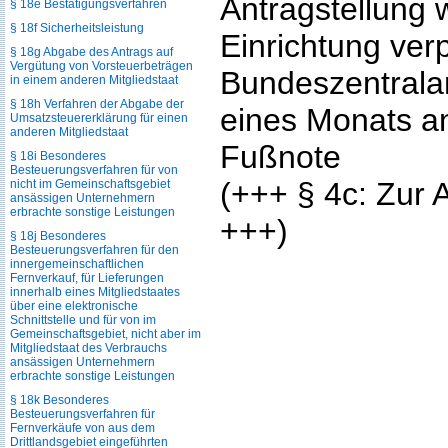
Antragstellung w
§ 18e Bestätigungsverfahren
§ 18f Sicherheitsleistung
Einrichtung verp
§ 18g Abgabe des Antrags auf
Vergütung von Vorsteuerbeträgen
Bundeszentralam
in einem anderen Mitgliedstaat
§ 18h Verfahren der Abgabe der
eines Monats a
Umsatzsteuererklärung für einen
anderen Mitgliedstaat
Fußnote
§ 18i Besonderes
Besteuerungsverfahren für von
(+++ § 4c: Zur 
nicht im Gemeinschaftsgebiet
ansässigen Unternehmern
erbrachte sonstige Leistungen
+++)
§ 18j Besonderes
Besteuerungsverfahren für den
innergemeinschaftlichen
Fernverkauf, für Lieferungen
innerhalb eines Mitgliedstaates
über eine elektronische
Schnittstelle und für von im
Gemeinschaftsgebiet, nicht aber im
Mitgliedstaat des Verbrauchs
ansässigen Unternehmern
erbrachte sonstige Leistungen
§ 18k Besonderes
Besteuerungsverfahren für
Fernverkäufe von aus dem
Drittlandsgebiet eingeführten