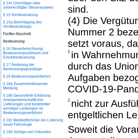
§ 14c Unrichtiger oder
sind.
unberechtigter Steuerausweis
§ 15 Vorsteuerabzug
(4) Die Vergütu
§ 15a Berichtigung des
Vorsteuerabzugs
Nummer 2 bezei
Fünfter Abschnitt
setzt voraus, d
Besteuerung
§ 16 Steuerberechnung,
1.
in Wahrnehmung
Besteuerungszeitraum und
Einzelbesteuerung
durch das Unio
§ 17 Änderung der
Bemessungsgrundlage
Aufgaben bezog
§ 18 Besteuerungsverfahren
§ 18a Zusammenfassende
COVID-19-Pande
Meldung
§ 18b Gesonderte Erklärung
innergemeinschaftlicher
2.
nicht zur Ausf
Lieferungen und bestimmter
sonstiger Leistungen im
entgeltlichen L
Besteuerungsverfahren
§ 18c Meldepflicht bei der Lieferung
neuer Fahrzeuge
Soweit die Vor
§ 18d Vorlage von Urkunden