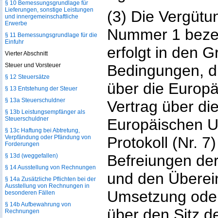
§ 10 Bemessungsgrundlage für
Lieferungen, sonstige Leistungen
(3) Die Vergütu
und innergemeinschaftliche
Erwerbe
Nummer 1 bezei
§ 11 Bemessungsgrundlage für die
Einfuhr
erfolgt in den 
Vierter Abschnitt
Steuer und Vorsteuer
Bedingungen, d
§ 12 Steuersätze
über die Europ
§ 13 Entstehung der Steuer
§ 13a Steuerschuldner
Vertrag über di
§ 13b Leistungsempfänger als
Steuerschuldner
Europäischen U
§ 13c Haftung bei Abtretung,
Verpfändung oder Pfändung von
Protokoll (Nr. 7
Forderungen
Befreiungen de
§ 13d (weggefallen)
§ 14 Ausstellung von Rechnungen
und den Überein
§ 14a Zusätzliche Pflichten bei der
Ausstellung von Rechnungen in
Umsetzung ode
besonderen Fällen
§ 14b Aufbewahrung von
über den Sitz de
Rechnungen